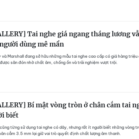
LLERY] Tai nghe giá ngang tháng lương v
 người dùng mê mẩn
 và Marshall đang sở hữu những mẫu tai nghe cao cấp có giá hàng triệu
được săn đón nhờ chất âm, chống ồn và trải nghiệm vượt trội.
LLERY] Bí mật vòng tròn ở chân cắm tai n
ời biết
 cũng từng sử dụng tai nghe có dây, nhưng rất ít người biết những vòng t
hân cắm 3.5 mm lại giữ vai trò quyết định chất lượng âm thanh.