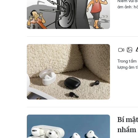
Niềm vui đ
ám ảnh: hà
4
Trong tầm 
lượng âm t
Bí mật
nhầm