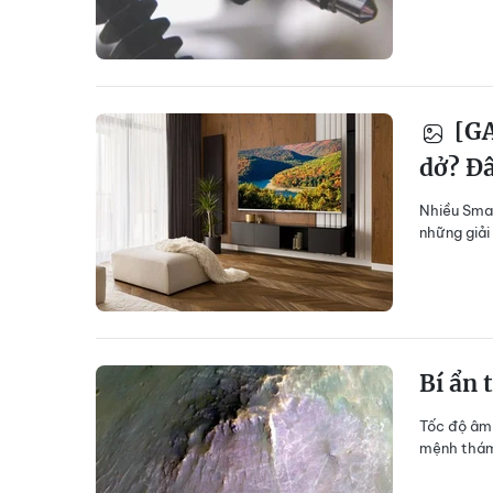
[GA
dở? Đâ
Nhiều Smar
những giải 
Bí ẩn 
Tốc độ âm 
mệnh thám 