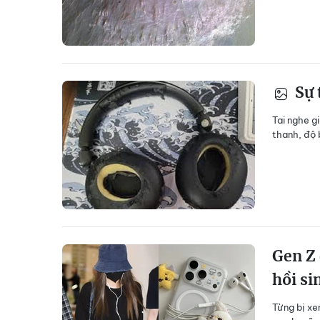
Sự 
Tai nghe gi
thanh, độ 
Gen Z 
hồi si
Từng bị xe