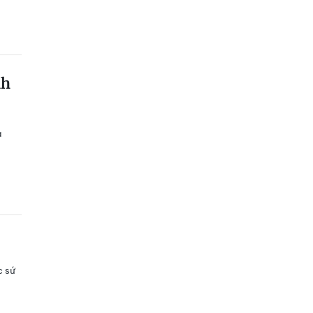
nh
à
c sứ