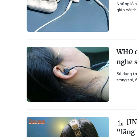
Những lỗ n
giúp cải t
WHO cả
nghe s
Sử dụng ta
trong tai,
[IN
“lãng