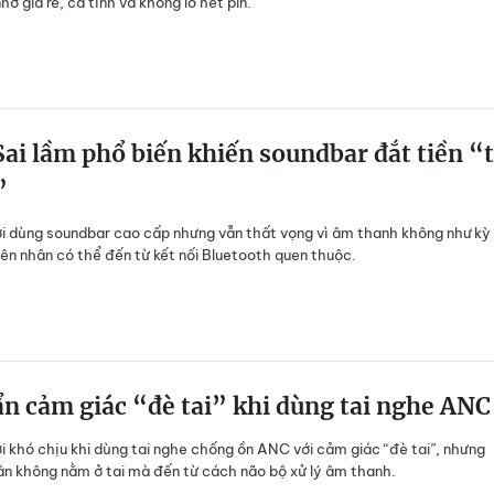
ờ giá rẻ, cá tính và không lo hết pin.
ai lầm phổ biến khiến soundbar đắt tiền “
”
i dùng soundbar cao cấp nhưng vẫn thất vọng vì âm thanh không như kỳ
ên nhân có thể đến từ kết nối Bluetooth quen thuộc.
ẩn cảm giác “đè tai” khi dùng tai nghe ANC
i khó chịu khi dùng tai nghe chống ồn ANC với cảm giác “đè tai”, nhưng
n không nằm ở tai mà đến từ cách não bộ xử lý âm thanh.