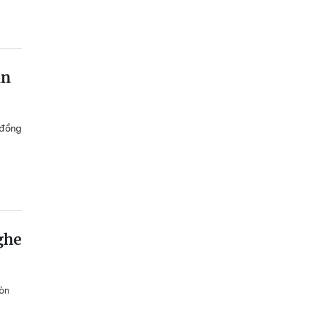
ẫn
 đồng
ghe
ròn