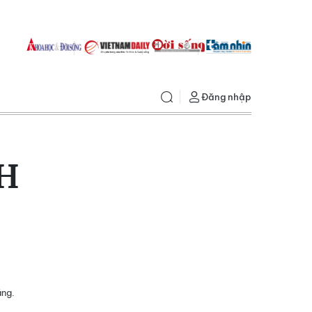
Đăng nhập
H
ằng.