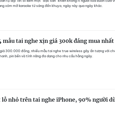
oàn tụ dịp Tết đi kèm một “đặc sản” khiến không ít người vừa buồn cười 
ng xóm mở karaoke từ sáng đến khuya, ngày này qua ngày khác.
 mẫu tai nghe xịn giá 300k đáng mua nhất
giá 300.000 đồng, nhiều mẫu tai nghe true wireless gây ấn tượng với ch
hanh, pin bền và tính năng đa dạng cho nhu cầu hằng ngày.
 lỗ nhỏ trên tai nghe iPhone, 90% người d