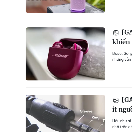
[GA
khiến
Bose, Sony
nhưng vẫn 
[GA
ít ngư
Hầu như ai
nhỏ trên c