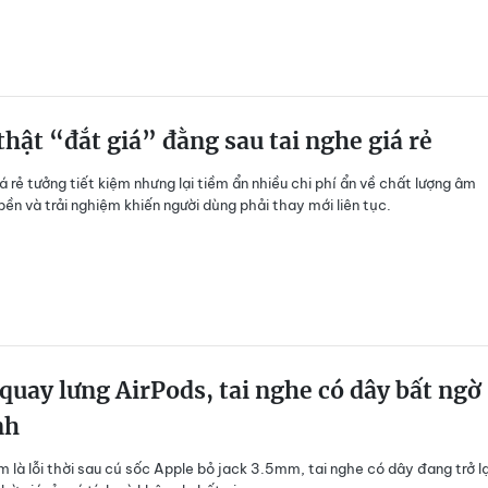
thật “đắt giá” đằng sau tai nghe giá rẻ
á rẻ tưởng tiết kiệm nhưng lại tiềm ẩn nhiều chi phí ẩn về chất lượng âm
bền và trải nghiệm khiến người dùng phải thay mới liên tục.
quay lưng AirPods, tai nghe có dây bất ngờ
nh
m là lỗi thời sau cú sốc Apple bỏ jack 3.5mm, tai nghe có dây đang trở lạ