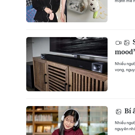
mạnh mẽ nh
S
mood
Nhiều ngườ
vọng, nguy
Bí 
Nhiều ngườ
nguyên nhâ