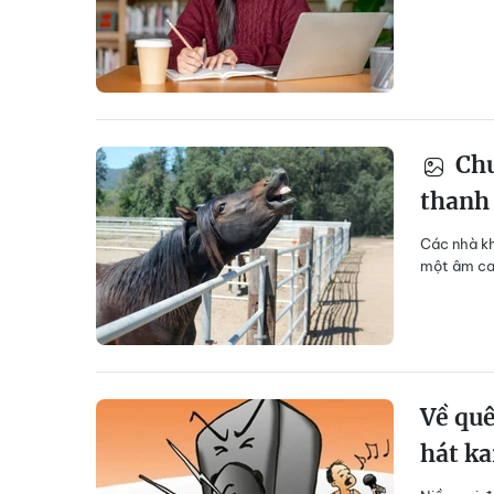
Chu
thanh 
Các nhà kh
một âm cao
Về quê
hát ka