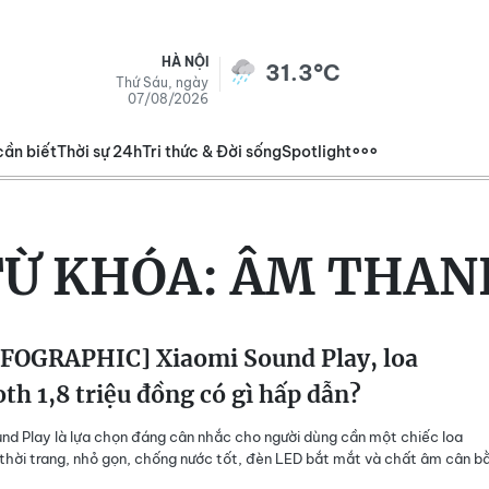
HÀ NỘI
31.3°C
Thứ Sáu, ngày
07/08/2026
cần biết
Thời sự 24h
Tri thức & Đời sống
Spotlight
TỪ KHÓA:
ÂM THAN
FOGRAPHIC] Xiaomi Sound Play, loa
th 1,8 triệu đồng có gì hấp dẫn?
nd Play là lựa chọn đáng cân nhắc cho người dùng cần một chiếc loa
thời trang, nhỏ gọn, chống nước tốt, đèn LED bắt mắt và chất âm cân b