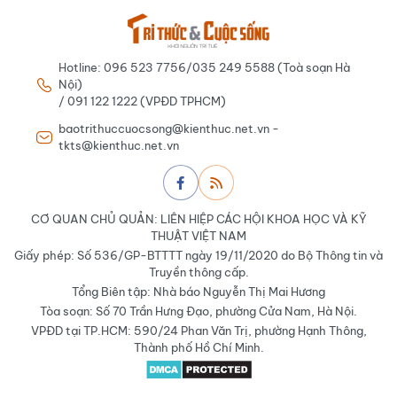
Hotline: 096 523 7756/035 249 5588 (Toà soạn Hà
Nội)
/ 091 122 1222 (VPĐD TPHCM)
baotrithuccuocsong@kienthuc.net.vn -
tkts@kienthuc.net.vn
CƠ QUAN CHỦ QUẢN: LIÊN HIỆP CÁC HỘI KHOA HỌC VÀ KỸ
THUẬT VIỆT NAM
Giấy phép: Số 536/GP-BTTTT ngày 19/11/2020 do Bộ Thông tin và
Truyền thông cấp.
Tổng Biên tập: Nhà báo Nguyễn Thị Mai Hương
Tòa soạn: Số 70 Trần Hưng Đạo, phường Cửa Nam, Hà Nội.
VPĐD tại TP.HCM: 590/24 Phan Văn Trị, phường Hạnh Thông,
Thành phố Hồ Chí Minh.