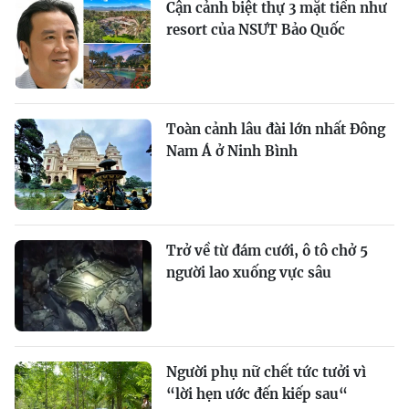
Cận cảnh biệt thự 3 mặt tiền như
resort của NSƯT Bảo Quốc
Toàn cảnh lâu đài lớn nhất Đông
Nam Á ở Ninh Bình
Trở về từ đám cưới, ô tô chở 5
người lao xuống vực sâu
Người phụ nữ chết tức tưởi vì
“lời hẹn ước đến kiếp sau“