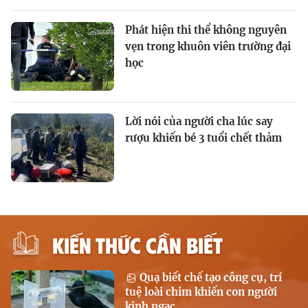
Phát hiện thi thể không nguyên
vẹn trong khuôn viên trường đại
học
Lời nói của người cha lúc say
rượu khiến bé 3 tuổi chết thảm
KIẾN THỨC CẦN BIẾT
Quạ biết chế tạo công cụ, trí
tuệ loài chim khiến con người
kinh ngạc