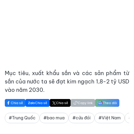
Mục tiêu, xuất khẩu sắn và các sản phẩm từ
sắn của nước ta sẽ đạt kim ngạch 1,8-2 tỷ USD
vào năm 2030.
Chia sẻ
Chia sẻ
Chia sẻ
Copy link
Theo dõi
#Trung Quốc
#bao mua
#cứu đói
#Việt Nam
#c