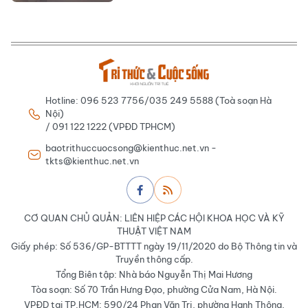
Hotline: 096 523 7756/035 249 5588 (Toà soạn Hà
Nội)
/ 091 122 1222 (VPĐD TPHCM)
baotrithuccuocsong@kienthuc.net.vn -
tkts@kienthuc.net.vn
CƠ QUAN CHỦ QUẢN: LIÊN HIỆP CÁC HỘI KHOA HỌC VÀ KỸ
THUẬT VIỆT NAM
Giấy phép: Số 536/GP-BTTTT ngày 19/11/2020 do Bộ Thông tin và
Truyền thông cấp.
Tổng Biên tập: Nhà báo Nguyễn Thị Mai Hương
Tòa soạn: Số 70 Trần Hưng Đạo, phường Cửa Nam, Hà Nội.
VPĐD tại TP.HCM: 590/24 Phan Văn Trị, phường Hạnh Thông,