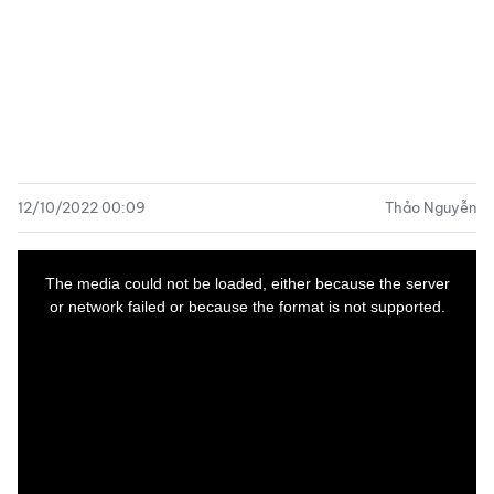
12/10/2022 00:09
Thảo Nguyễn
This
is
a
The media could not be loaded, either because the server
modal
window.
or network failed or because the format is not supported.