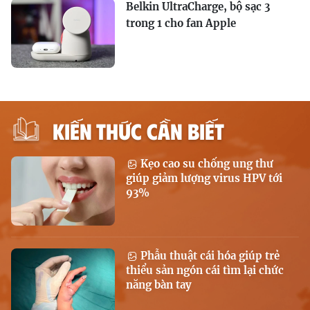
Belkin UltraCharge, bộ sạc 3
trong 1 cho fan Apple
KIẾN THỨC CẦN BIẾT
Kẹo cao su chống ung thư
giúp giảm lượng virus HPV tới
93%
Phẫu thuật cái hóa giúp trẻ
thiểu sản ngón cái tìm lại chức
năng bàn tay