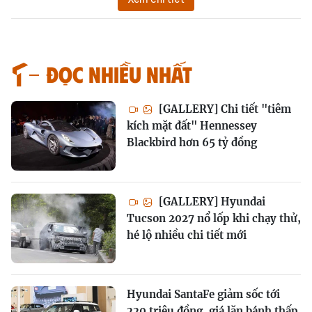
Đọc nhiều nhất
[GALLERY] Chi tiết "tiêm
kích mặt đất" Hennessey
Blackbird hơn 65 tỷ đồng
[GALLERY] Hyundai
Tucson 2027 nổ lốp khi chạy thử,
hé lộ nhiều chi tiết mới
Hyundai SantaFe giảm sốc tới
220 triệu đồng, giá lăn bánh thấp