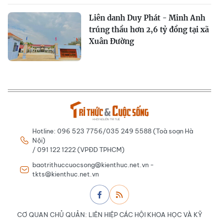
Liên danh Duy Phát - Minh Anh
trúng thầu hơn 2,6 tỷ đồng tại xã
Xuân Đường
Hotline: 096 523 7756/035 249 5588 (Toà soạn Hà
Nội)
/ 091 122 1222 (VPĐD TPHCM)
baotrithuccuocsong@kienthuc.net.vn -
tkts@kienthuc.net.vn
CƠ QUAN CHỦ QUẢN: LIÊN HIỆP CÁC HỘI KHOA HỌC VÀ KỸ