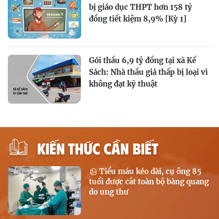
bị giáo dục THPT hơn 158 tỷ
đồng tiết kiệm 8,9% [Kỳ 1]
Gói thầu 6,9 tỷ đồng tại xã Kế
Sách: Nhà thầu giá thấp bị loại vì
không đạt kỹ thuật
KIẾN THỨC CẦN BIẾT
Tiểu máu kéo dài, cụ ông 85
tuổi được cắt toàn bộ bàng quang
do ung thư