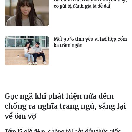
cô gái bị đánh giá là dễ dãi
Mất 90% tình yêu vì hai hộp cốm
ba trăm ngàn
Gục ngã khi phát hiện nửa đêm
chồng ra nghĩa trang ngủ, sáng lại
về ôm vợ
Tầm 12 giờ đêm, chồng tôi bắt đầu thức giấc.