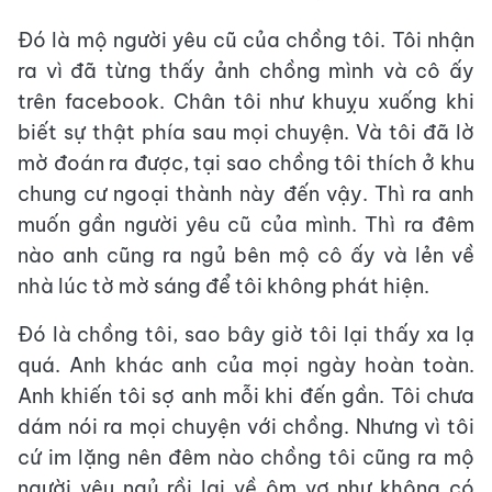
Đó là mộ người yêu cũ của chồng tôi. Tôi nhận
ra vì đã từng thấy ảnh chồng mình và cô ấy
trên facebook. Chân tôi như khuỵu xuống khi
biết sự thật phía sau mọi chuyện. Và tôi đã lờ
mờ đoán ra được, tại sao chồng tôi thích ở khu
chung cư ngoại thành này đến vậy. Thì ra anh
muốn gần người yêu cũ của mình. Thì ra đêm
nào anh cũng ra ngủ bên mộ cô ấy và lẻn về
nhà lúc tờ mờ sáng để tôi không phát hiện.
Đó là chồng tôi, sao bây giờ tôi lại thấy xa lạ
quá. Anh khác anh của mọi ngày hoàn toàn.
Anh khiến tôi sợ anh mỗi khi đến gần. Tôi chưa
dám nói ra mọi chuyện với chồng. Nhưng vì tôi
cứ im lặng nên đêm nào chồng tôi cũng ra mộ
người yêu ngủ rồi lại về ôm vợ như không có