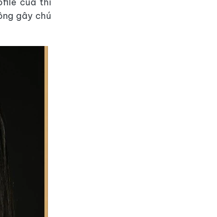
file của thí
hông gây chú