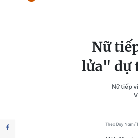
Nữ tiế
lửa" dự
Nữ tiếp v
V
Theo Duy Nam/T