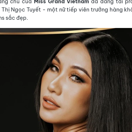
rang chủ của
Miss Grand Vietnam
đã đăng tải pro
 Thị Ngọc Tuyết - một nữ tiếp viên trưởng hàng k
ns sắc đẹp.