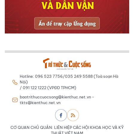
Hotline: 096 523 7756/035 249 5588 (Toà soạn Hà
Nội)
/ 091 122 1222 (VPĐD TPHCM)
baotrithuccuocsong@kienthuc.net.vn -
tkts@kienthuc.net.vn
CƠ QUAN CHỦ QUẢN: LIÊN HIỆP CÁC HỘI KHOA HỌC VÀ KỸ
THUẬT VIỆT NAM