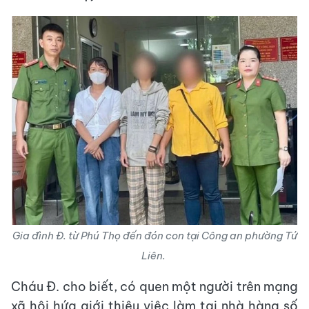
Gia đình Đ. từ Phú Thọ đến đón con tại Công an phường Tứ
Liên.
Cháu Đ. cho biết, có quen một người trên mạng
xã hội hứa giới thiệu việc làm tại nhà hàng số