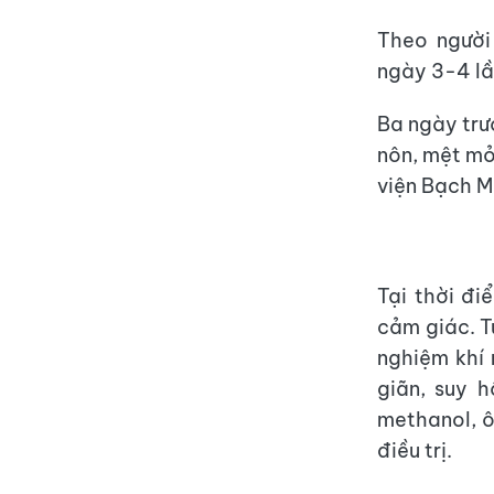
Theo người
ngày 3-4 lần
Ba ngày trư
nôn, mệt mỏ
viện Bạch M
Tại thời đi
cảm giác. T
nghiệm khí 
giãn, suy 
methanol, 
điều trị.