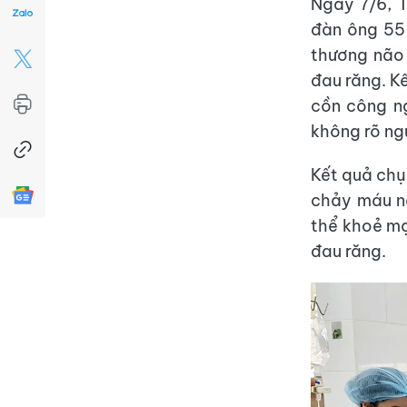
Ngày 7/6, 
đàn ông 55 
thương não 
đau răng. K
cồn công ng
không rõ ng
Kết quả chụ
chảy máu nã
thể khoẻ mạ
đau răng.