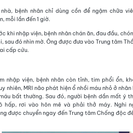
 nhà, bệnh nhân chỉ dùng cồn để ngậm chữa viê
, mỗi lần đến 1 giờ.
ớc khi nhập viện, bệnh nhân chán ăn, đau đầu, chó
i, sau đó nhìn mờ. Ông được đưa vào Trung tâm Thầ
ai cấp cứu.
ểm nhập viện, bệnh nhân còn tỉnh, tim phổi ổn, kh
uy nhiên, MRI não phát hiện ổ nhồi máu nhỏ ở nhân b
máu bất thường. Sau đó, người bệnh dần mất ý t
hô hấp, rơi vào hôn mê và phải thở máy. Nghi 
ông được chuyển ngay đến Trung tâm Chống độc để