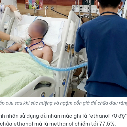
ấp cứu sau khi súc miệng và ngậm cồn giả để chữa đau răn
nh nhân sử dụng dù nhãn mác ghi là "ethanol 70 độ
chứa ethanol mà là methanol chiếm tới 77,5%.