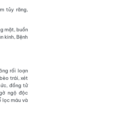
m tủy răng,
ng mặt, buồn
n kinh, Bệnh
ông rối loạn
èo trái, xét
hức, đồng tử
ngờ ngộ độc
 lọc máu và