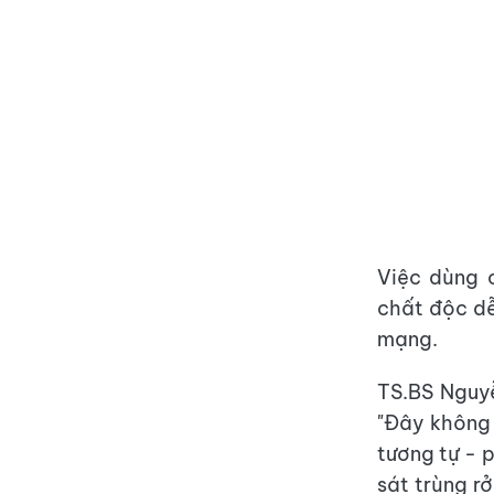
Việc dùng 
chất độc dễ
mạng.
TS.BS Nguy
"Đây không 
tương tự - 
sát trùng r