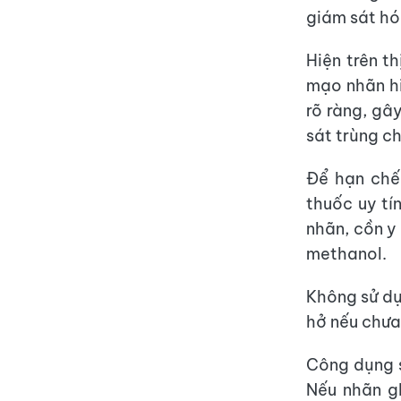
giám sát hó
Hiện trên t
mạo nhãn hi
rõ ràng, gâ
sát trùng c
Để hạn chế 
thuốc uy tí
nhãn, cồn y
methanol.
Không sử dụ
hở nếu chưa
Công dụng s
Nếu nhãn g