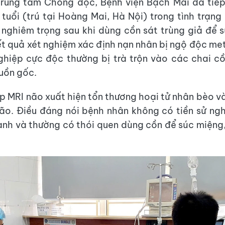
Trung tâm Chống độc, Bệnh viện Bạch Mai đã tiếp
tuổi (trú tại Hoàng Mai, Hà Nội) trong tình trạng
nghiêm trọng sau khi dùng cồn sát trùng giả để s
ết quả xét nghiệm xác định nạn nhân bị ngộ độc met
hiệp cực độc thường bị trà trộn vào các chai c
uồn gốc.
p MRI não xuất hiện tổn thương hoại tử nhân bèo v
o. Điều đáng nói bệnh nhân không có tiền sử ngh
nh và thường có thói quen dùng cồn để súc miện