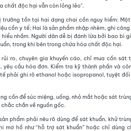
a chất độc hại vẫn còn lỏng lẻo".
hị trường tồn tại hai dạng chai cồn nguy hiểm: Một
ệu cồn y tế; Hai là sản phẩm nhập nhèm, ghi côn
y hiểu nhầm. Người dân dễ bị đánh lừa bởi bao bì g
huẩn, trong khi bên trong chứa hóa chất độc hại.
rủi ro, chuyên gia khuyến cáo, chỉ mua cồn sát 
n, yêu cầu hóa đơn. Kiểm tra kỹ thành phần và cô
 tế phải ghi rõ ethanol hoặc isopropanol, tuyệt đố
ng cồn để súc miệng, uống, nhỏ mắt hoặc sát trùn
 chắc chắn về nguồn gốc.
ản phẩm phải nêu rõ dùng để sát khuẩn, khử trùng
hi mơ hồ như “hỗ trợ sát khuẩn” hoặc chỉ dùng c