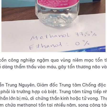
cồn công nghiệp ngậm qua vùng niêm mạc tổn t
 dàng thẩm thấu vào máu, gây tổn thương não và
ễn Trung Nguyên, Giám đốc Trung tâm Chống độc 
phải là trường hợp cá biệt. Trung tâm từng tiếp n
phần lớn bị mù, di chứng thần kinh hoặc tử vong. Th
ởm chứa methanol tồn tại nhiều năm, song công tá