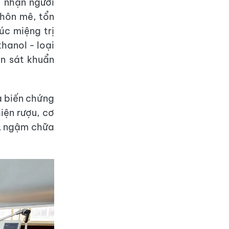
 nhận người
 hôn mê, tổn
úc miệng trị
hanol - loại
ồn sát khuẩn
à biến chứng
iện rượu, cơ
g, ngậm chữa