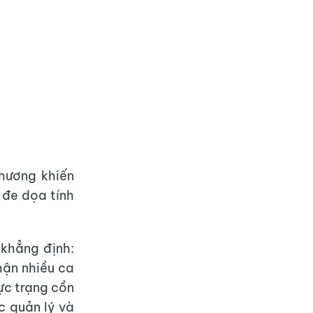
hương khiến
 đe dọa tính
khẳng định:
hận nhiều ca
ực trạng cồn
c quản lý và