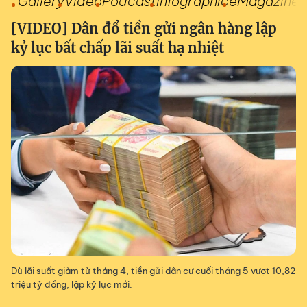
Gallery
Video
Podcast
Infographic
eMagazine
[VIDEO] Dân đổ tiền gửi ngân hàng lập
kỷ lục bất chấp lãi suất hạ nhiệt
Dù lãi suất giảm từ tháng 4, tiền gửi dân cư cuối tháng 5 vượt 10,82
triệu tỷ đồng, lập kỷ lục mới.