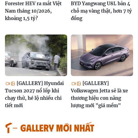
Forester HEV ra mắt Việt
BYD Yangwang U8L bản 4
Nam tháng 10/2026,
chỗ mạ vàng thật, hơn 7 tỷ
khoảng 1,5 tỷ?
đồng
[GALLERY] Hyundai
[GALLERY]
Tucson 2027 nổ lốp khi
Volkswagen Jetta sẽ là xe
chạy thử, hé lộ nhiều chi
thương hiệu con năng
tiết mới
lượng mới "giá mềm"
GALLERY MỚI NHẤT