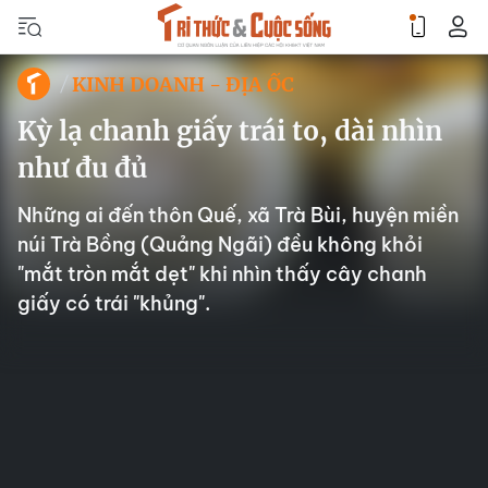
KINH DOANH - ĐỊA ỐC
Kỳ lạ chanh giấy trái to, dài nhìn
như đu đủ
Những ai đến thôn Quế, xã Trà Bùi, huyện miền
núi Trà Bồng (Quảng Ngãi) đều không khỏi
"mắt tròn mắt dẹt" khi nhìn thấy cây chanh
giấy có trái "khủng".