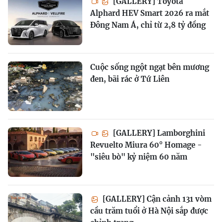
[GALLERY] Toyota
Alphard HEV Smart 2026 ra mắt
Đông Nam Á, chỉ từ 2,8 tỷ đồng
Cuộc sống ngột ngạt bên mương
đen, bãi rác ở Tứ Liên
[GALLERY] Lamborghini
Revuelto Miura 60° Homage -
"siêu bò" kỷ niệm 60 năm
[GALLERY] Cận cảnh 131 vòm
cầu trăm tuổi ở Hà Nội sắp được