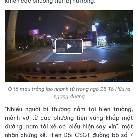
khiến các phương tiện bị hư hỏng.
Play
Video
Ô tô màu trắng lao nhanh từ trong ngõ 25 Tố Hữu ra
ngang đường
"Nhiều người bị thương nằm tại hiện trường,
mảnh vỡ từ các phương tiện văng khắp mặt
đường, nam tài xế có biểu hiện say xỉn", một
nhân chứng kể. Hiện Đội CSGT đường bộ số 7