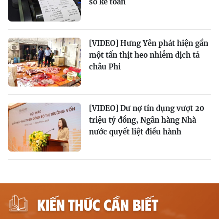
sổ kế toán
[VIDEO] Hưng Yên phát hiện gần
một tấn thịt heo nhiễm dịch tả
châu Phi
[VIDEO] Dư nợ tín dụng vượt 20
triệu tỷ đồng, Ngân hàng Nhà
nước quyết liệt điều hành
KIẾN THỨC CẦN BIẾT