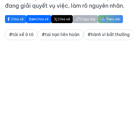
đang giải quyết vụ việc, làm rõ nguyên nhân.
Chia sẻ
Chia sẻ
Chia sẻ
Copy link
Theo dõi
#tài xế ô tô
#tai nạn liên hoàn
#hành vi bất thường