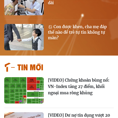
dài
Con được khen, cha mẹ đáp
thế nào để trẻ tự tin không tự
mãn?
Tin mới
[VIDEO] Chứng khoán bùng nổ:
VN-Index tăng 27 điểm, khối
ngoại mua ròng khủng
[VIDEO] Dư nợ tín dụng vượt 20