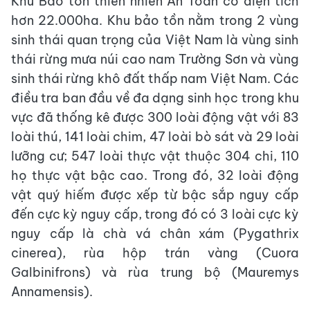
Khu Bảo tồn thiên nhiên An Toàn có diện tích
hơn 22.000ha. Khu bảo tồn nằm trong 2 vùng
sinh thái quan trọng của Việt Nam là vùng sinh
thái rừng mưa núi cao nam Trường Sơn và vùng
sinh thái rừng khô đất thấp nam Việt Nam. Các
điều tra ban đầu về đa dạng sinh học trong khu
vực đã thống kê được 300 loài động vật với 83
loài thú, 141 loài chim, 47 loài bò sát và 29 loài
lưỡng cư; 547 loài thực vật thuộc 304 chi, 110
họ thực vật bậc cao. Trong đó, 32 loài động
vật quý hiếm được xếp từ bậc sắp nguy cấp
đến cực kỳ nguy cấp, trong đó có 3 loài cực kỳ
nguy cấp là chà vá chân xám (Pygathrix
cinerea), rùa hộp trán vàng (Cuora
Galbinifrons) và rùa trung bộ (Mauremys
Annamensis).