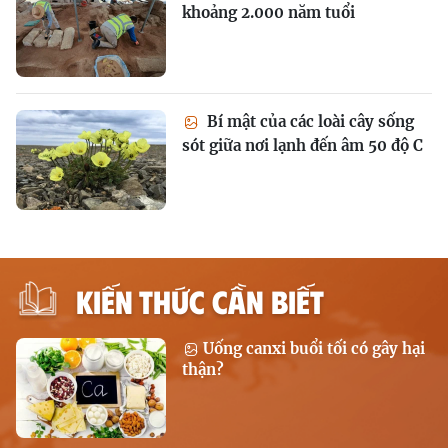
khoảng 2.000 năm tuổi
Bí mật của các loài cây sống
sót giữa nơi lạnh đến âm 50 độ C
KIẾN THỨC CẦN BIẾT
Uống canxi buổi tối có gây hại
thận?