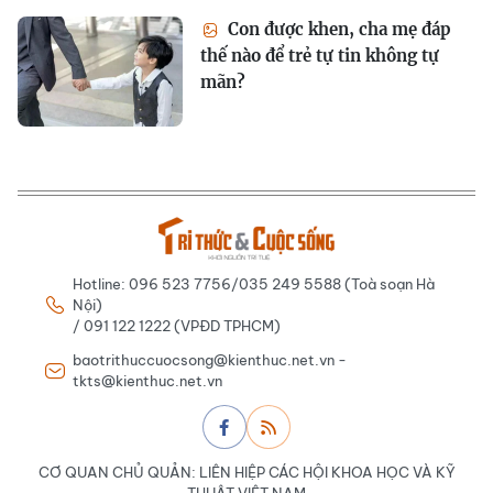
Con được khen, cha mẹ đáp
thế nào để trẻ tự tin không tự
mãn?
Hotline: 096 523 7756/035 249 5588 (Toà soạn Hà
Nội)
/ 091 122 1222 (VPĐD TPHCM)
baotrithuccuocsong@kienthuc.net.vn -
tkts@kienthuc.net.vn
CƠ QUAN CHỦ QUẢN: LIÊN HIỆP CÁC HỘI KHOA HỌC VÀ KỸ
THUẬT VIỆT NAM