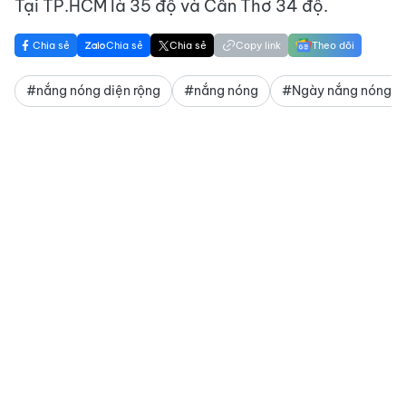
Tại TP.HCM là 35 độ và Cần Thơ 34 độ.
Chia sẻ
Chia sẻ
Chia sẻ
Copy link
Theo dõi
#nắng nóng diện rộng
#nắng nóng
#Ngày nắng nónga