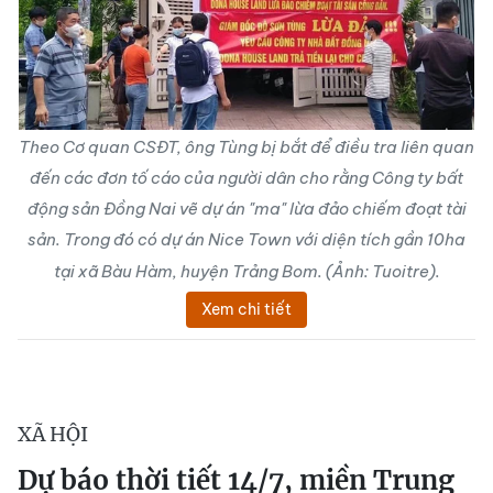
Theo Cơ quan CSĐT, ông Tùng bị bắt để điều tra liên quan
đến các đơn tố cáo của người dân cho rằng
Công ty bất
động sản Đồng Nai vẽ dự án "ma"
lừa đảo chiếm đoạt tài
sản. Trong đó có dự án Nice Town với diện tích gần 10ha
tại xã Bàu Hàm, huyện Trảng Bom. (Ảnh: Tuoitre).
Xem chi tiết
XÃ HỘI
Dự báo thời tiết 14/7, miền Trung