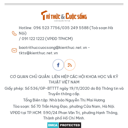
Hotline: 096 523 7756/035 249 5588 (Toà soạn Hà
Nội)
/ 091 122 1222 (VPĐD TPHCM)
baotrithuccuocsong@kienthuc.net.vn -
tkts@kienthuc.net.vn
CƠ QUAN CHỦ QUẢN: LIÊN HIỆP CÁC HỘI KHOA HỌC VÀ KỸ
THUẬT VIỆT NAM
Giấy phép: Số 536/GP-BTTTT ngày 19/11/2020 do Bộ Thông tin và
Truyền thông cấp.
Tổng Biên tập: Nhà báo Nguyễn Thị Mai Hương
Tòa soạn: Số 70 Trần Hưng Đạo, phường Cửa Nam, Hà Nội.
VPĐD tại TP.HCM: 590/24 Phan Văn Trị, phường Hạnh Thông,
Thành phố Hồ Chí Minh.