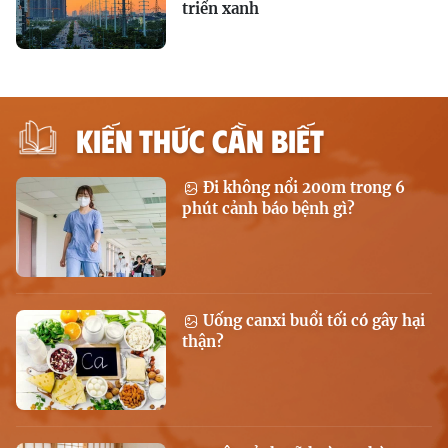
triển xanh
KIẾN THỨC CẦN BIẾT
Đi không nổi 200m trong 6
phút cảnh báo bệnh gì?
Uống canxi buổi tối có gây hại
thận?