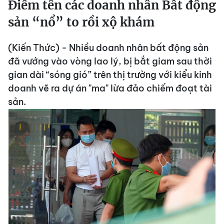
Điểm tên các doanh nhân Bất động
sản “nổ” to rồi xộ khám
(Kiến Thức) - Nhiều doanh nhân bất động sản
đã vướng vào vòng lao lý, bị bắt giam sau thời
gian dài “sóng gió” trên thị trường với kiểu kinh
doanh vẽ ra dự án "ma" lừa đảo chiếm đoạt tài
sản.