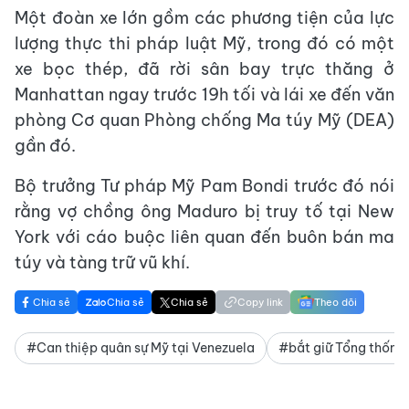
Một đoàn xe lớn gồm các phương tiện của lực
lượng thực thi pháp luật Mỹ, trong đó có một
xe bọc thép, đã rời sân bay trực thăng ở
Manhattan ngay trước 19h tối và lái xe đến văn
phòng Cơ quan Phòng chống Ma túy Mỹ (DEA)
gần đó.
Bộ trưởng Tư pháp Mỹ Pam Bondi trước đó nói
rằng vợ chồng ông Maduro bị truy tố tại New
York với cáo buộc liên quan đến buôn bán ma
túy và tàng trữ vũ khí.
Chia sẻ
Chia sẻ
Chia sẻ
Copy link
Theo dõi
#Can thiệp quân sự Mỹ tại Venezuela
#bắt giữ Tổng thống