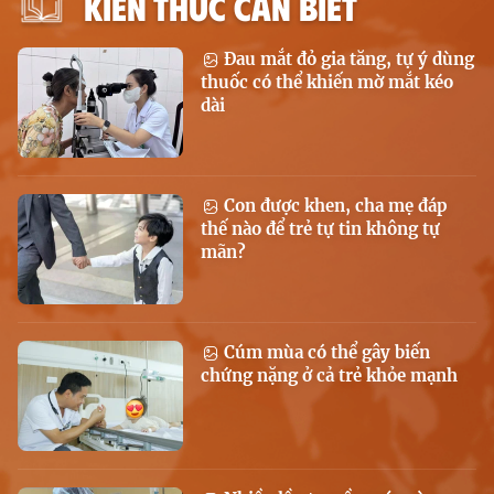
KIẾN THỨC CẦN BIẾT
Đau mắt đỏ gia tăng, tự ý dùng
thuốc có thể khiến mờ mắt kéo
dài
Con được khen, cha mẹ đáp
thế nào để trẻ tự tin không tự
mãn?
Cúm mùa có thể gây biến
chứng nặng ở cả trẻ khỏe mạnh