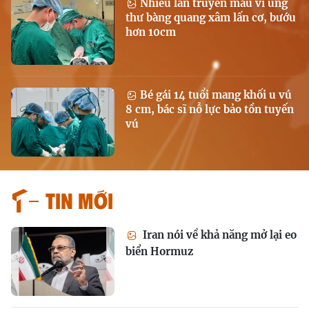
Nhiều lần truyền máu vì ung
thư bàng quang xâm lấn cơ, bướu
hơn 10cm
Bé gái 14 tuổi mang khối u vú
8 cm, bác sĩ nỗ lực bảo tồn tuyến
vú
Tin mới
Iran nói về khả năng mở lại eo
biển Hormuz