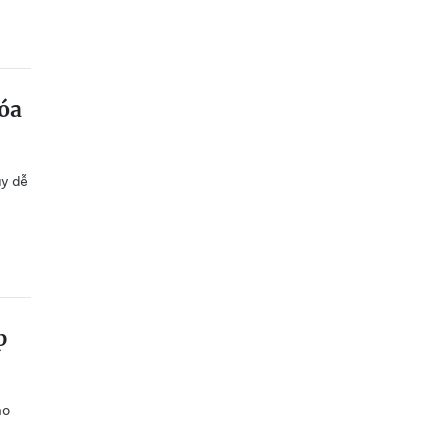
óa
ày dễ
p
ho