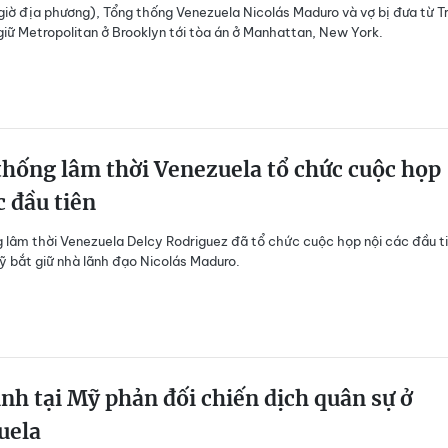
giờ địa phương), Tổng thống Venezuela Nicolás Maduro và vợ bị đưa từ T
iữ Metropolitan ở Brooklyn tới tòa án ở Manhattan, New York.
hống lâm thời Venezuela tổ chức cuộc họp
c đầu tiên
 lâm thời Venezuela Delcy Rodriguez đã tổ chức cuộc họp nội các đầu t
Mỹ bắt giữ nhà lãnh đạo Nicolás Maduro.
ình tại Mỹ phản đối chiến dịch quân sự ở
uela