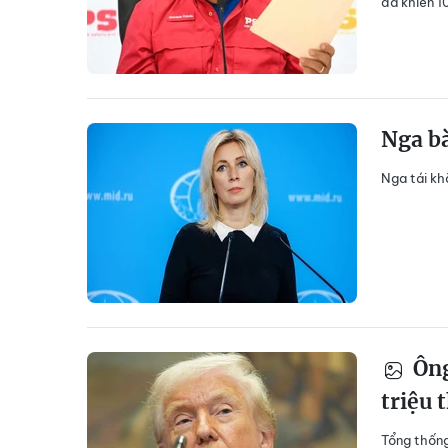
đã khiến 1
Nga bà
Nga tái kh
Ông
triệu 
Tổng thống