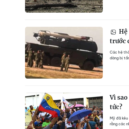
Hệ 
trước 
Các hệ th
dàng bị tấn
Vì sao
tức?
Mỹ đã kêu 
rằng các n