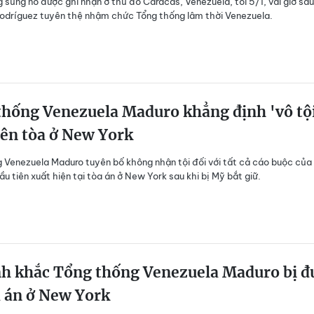
g súng nổ được ghi nhận ở thủ đô Caracas, Venezuela, tối 5/1, vài giờ sau
odríguez tuyên thệ nhậm chức Tổng thống lâm thời Venezuela.
thống Venezuela Maduro khẳng định 'vô tộ
iên tòa ở New York
 Venezuela Maduro tuyên bố không nhận tội đối với tất cả cáo buộc của
ầu tiên xuất hiện tại tòa án ở New York sau khi bị Mỹ bắt giữ.
h khắc Tổng thống Venezuela Maduro bị đ
a án ở New York