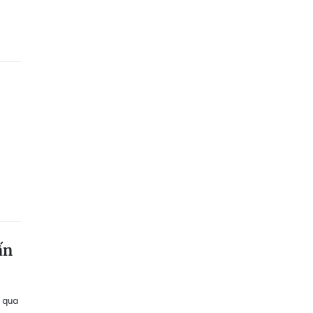
ấn
 qua