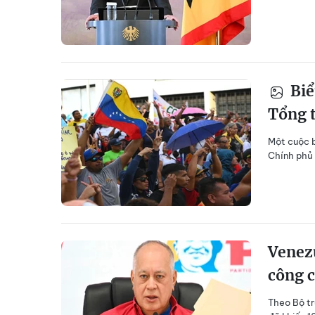
Biể
Tổng 
Một cuộc b
Chính phủ 
Venezu
công 
Theo Bộ tr