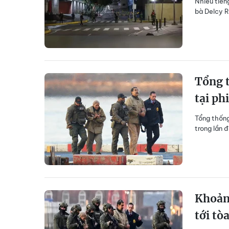
Nhiều tiến
bà Delcy R
Tổng 
tại ph
Tổng thống
trong lần đ
Khoản
tới tò