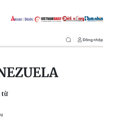
Đăng nhập
NEZUELA
 từ
ng