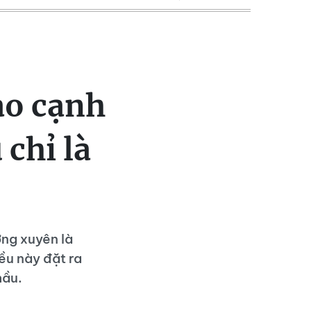
ao cạnh
 chỉ là
ng xuyên là
ều này đặt ra
hầu.