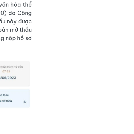
 văn hóa thể
00) do Công
ầu này được
 bản mở thầu
g nộp hồ sơ