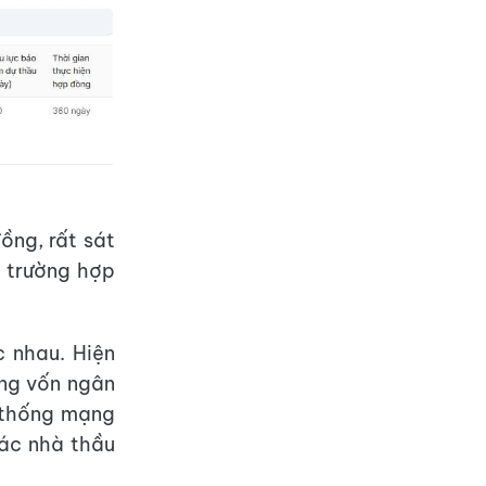
ồng, rất sát
g trường hợp
c nhau. Hiện
ụng vốn ngân
ệ thống mạng
các nhà thầu