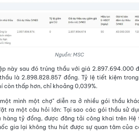
Nguồn: MSC
p này sau đó trúng thầu với giá 2.897.694.000 đ
 thầu là 2.898.828.857 đồng. Tỷ lệ tiết kiệm tron
í còn thấp hơn, chỉ khoảng 0,039%.
"một mình một chợ" diễn ra ở nhiều gói thầu khá
ặt ra một câu hỏi lớn: Tại sao các gói thầu sử d
iá hàng tỷ đồng, được đăng tải công khai trên H
ốc gia lại không thu hút được sự quan tâm của 