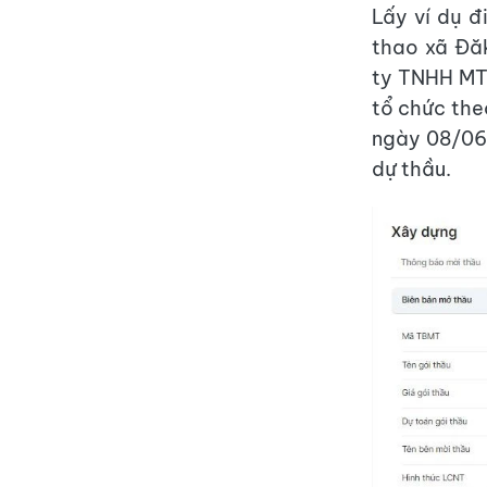
Lấy ví dụ đ
thao xã Đă
ty TNHH MT
tổ chức the
ngày 08/06
dự thầu.