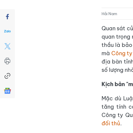
Hải Nam
Quan sát củ
quan trọng 
thầu là bảo
mà
Công t
địa bàn tỉn
số lượng nh
Kịch bản "m
Mặc dù Luật
tăng tính c
Công ty Qu
đối thủ
.