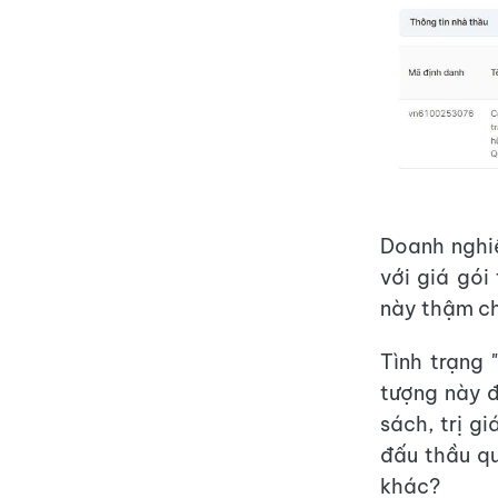
Doanh nghiệ
với giá gói
này thậm ch
Tình trạng 
tượng này đ
sách, trị g
đấu thầu qu
khác?