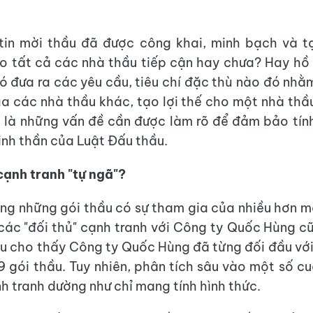
tin mời thầu đã được công khai, minh bạch và t
ho tất cả các nhà thầu tiếp cận hay chưa? Hay hồ
 đưa ra các yêu cầu, tiêu chí đặc thù nào đó nhằ
a các nhà thầu khác, tạo lợi thế cho một nhà thầ
là những vấn đề cần được làm rõ để đảm bảo tín
inh thần của Luật Đấu thầu.
 cạnh tranh "tự ngã"?
ng những gói thầu có sự tham gia của nhiều hơn m
 các "đối thủ" cạnh tranh với Công ty Quốc Hùng c
iệu cho thấy Công ty Quốc Hùng đã từng đối đầu với
9 gói thầu. Tuy nhiên, phân tích sâu vào một số c
nh tranh dường như chỉ mang tính hình thức.