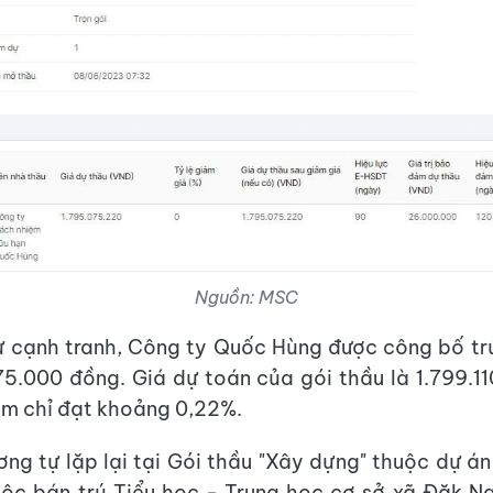
Nguồn: MSC
 cạnh tranh, Công ty Quốc Hùng được công bố tr
75.000 đồng. Giá dự toán của gói thầu là 1.799.1
iệm chỉ đạt khoảng 0,22%.
ơng tự lặp lại tại Gói thầu "Xây dựng" thuộc dự á
tộc bán trú Tiểu học - Trung học cơ sở xã Đăk N