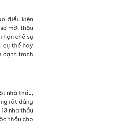
ạo điều kiện
 sơ mời thầu
m hạn chế sự
u cụ thể hay
h cạnh tranh
ột nhà thầu,
ũng rất đáng
 13 nhà thầu
uộc thầu cho