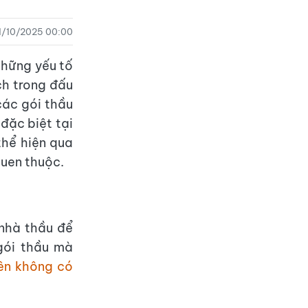
1/10/2025 00:00
những yếu tố
ch trong đấu
các gói thầu
đặc biệt tại
thể hiện qua
quen thuộc.
 nhà thầu để
 gói thầu mà
ên không có