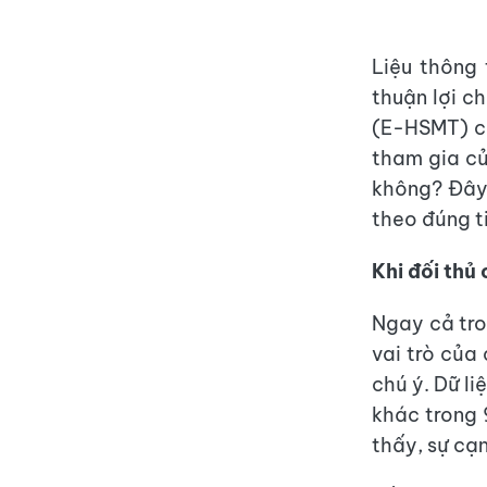
Liệu thông 
thuận lợi c
(E-HSMT) có
tham gia củ
không? Đây 
theo đúng t
Khi đối thủ
Ngay cả tro
vai trò của
chú ý. Dữ l
khác trong 
thấy, sự cạ