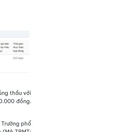
úng thầu với
10.000 đồng.
n Trường phổ
a (Mã TBMT: