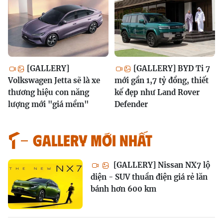
[GALLERY]
[GALLERY] BYD Ti 7
Volkswagen Jetta sẽ là xe
mới gần 1,7 tỷ đồng, thiết
thương hiệu con năng
kế đẹp như Land Rover
lượng mới "giá mềm"
Defender
GALLERY MỚI NHẤT
[GALLERY] Nissan NX7 lộ
diện - SUV thuần điện giá rẻ lăn
bánh hơn 600 km