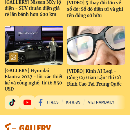
[GALLERY] Nissan NX7 lộ
[VIDEO] 5 thay đổi lớn về
diện - SUV thuần điện giá
sổ đỏ: Sổ đỏ điện tử và ghi
rẻ lăn bánh hơn 600 km
tên đồng sở hữu
[GALLERY] Hyundai
[VIDEO] Kính AI Leqi -
Elantra 2027 - lột xác thiết
Công Cụ Gian Lận Thi Cử
kế và công nghệ, từ 16.850
Đỉnh Cao Tại Trung Quốc
USD
TT&CS
KH & ĐS
VIETNAMDAILY
GALLERY