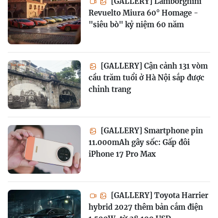
[GALLERY] Lamborghini
Revuelto Miura 60° Homage -
"siêu bò" kỷ niệm 60 năm
[GALLERY] Cận cảnh 131 vòm
cầu trăm tuổi ở Hà Nội sắp được
chỉnh trang
[GALLERY] Smartphone pin
11.000mAh gây sốc: Gấp đôi
iPhone 17 Pro Max
[GALLERY] Toyota Harrier
hybrid 2027 thêm bản cắm điện