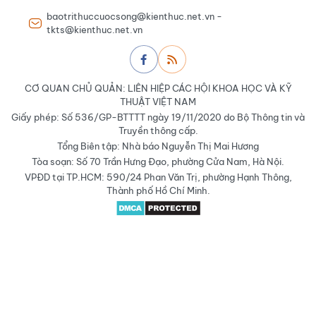
baotrithuccuocsong@kienthuc.net.vn -
tkts@kienthuc.net.vn
CƠ QUAN CHỦ QUẢN: LIÊN HIỆP CÁC HỘI KHOA HỌC VÀ KỸ
THUẬT VIỆT NAM
Giấy phép: Số 536/GP-BTTTT ngày 19/11/2020 do Bộ Thông tin và
Truyền thông cấp.
Tổng Biên tập: Nhà báo Nguyễn Thị Mai Hương
Tòa soạn: Số 70 Trần Hưng Đạo, phường Cửa Nam, Hà Nội.
VPĐD tại TP.HCM: 590/24 Phan Văn Trị, phường Hạnh Thông,
Thành phố Hồ Chí Minh.