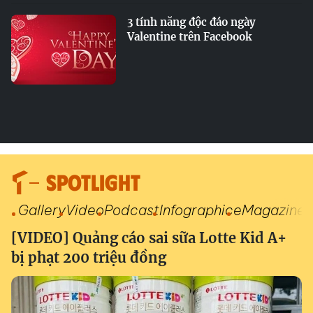
3 tính năng độc đáo ngày
Valentine trên Facebook
SPOTLIGHT
Gallery
Video
Podcast
Infographic
eMagazine
[VIDEO] Quảng cáo sai sữa Lotte Kid A+
bị phạt 200 triệu đồng