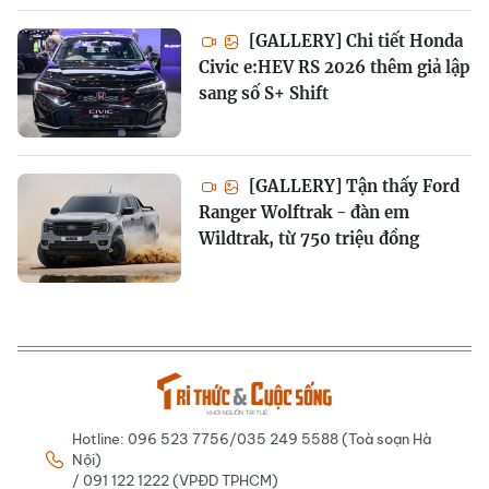
[GALLERY] Chi tiết Honda
Civic e:HEV RS 2026 thêm giả lập
sang số S+ Shift
[GALLERY] Tận thấy Ford
Ranger Wolftrak - đàn em
Wildtrak, từ 750 triệu đồng
Hotline: 096 523 7756/035 249 5588 (Toà soạn Hà
Nội)
/ 091 122 1222 (VPĐD TPHCM)