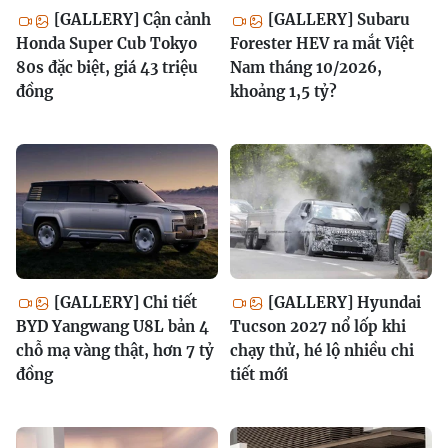
[GALLERY] Cận cảnh
[GALLERY] Subaru
Honda Super Cub Tokyo
Forester HEV ra mắt Việt
80s đặc biệt, giá 43 triệu
Nam tháng 10/2026,
đồng
khoảng 1,5 tỷ?
[GALLERY] Chi tiết
[GALLERY] Hyundai
BYD Yangwang U8L bản 4
Tucson 2027 nổ lốp khi
chỗ mạ vàng thật, hơn 7 tỷ
chạy thử, hé lộ nhiều chi
đồng
tiết mới