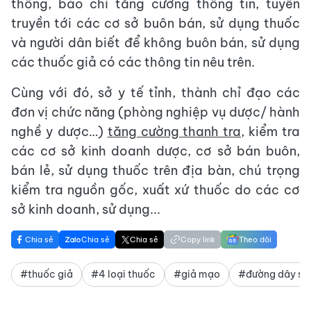
thông, báo chí tăng cường thông tin, tuyên
truyền tới các cơ sở buôn bán, sử dụng thuốc
và người dân biết để không buôn bán, sử dụng
các thuốc giả có các thông tin nêu trên.
Cùng với đó, sở y tế tỉnh, thành chỉ đạo các
đơn vị chức năng (phòng nghiệp vụ dược/ hành
nghề y dược…)
tăng cường thanh tra
, kiểm tra
các cơ sở kinh doanh dược, cơ sở bán buôn,
bán lẻ, sử dụng thuốc trên địa bàn, chú trọng
kiểm tra nguồn gốc, xuất xứ thuốc do các cơ
sở kinh doanh, sử dụng...
Chia sẻ
Chia sẻ
Chia sẻ
Copy link
Theo dõi
#thuốc giả
#4 loại thuốc
#giả mạo
#đường dây sả