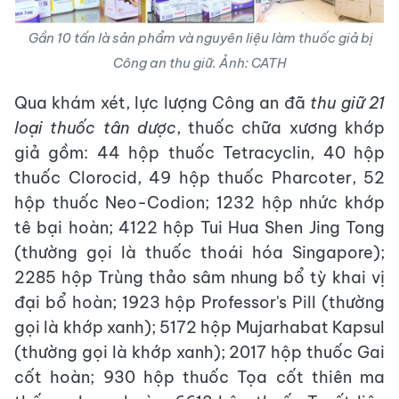
Gần 10 tấn là sản phẩm và nguyên liệu làm thuốc giả bị
Công an thu giữ. Ảnh: CATH
Qua khám xét, lực lượng Công an đã
thu giữ 21
loại thuốc tân dược
, thuốc chữa xương khớp
giả gồm: 44 hộp thuốc Tetracyclin, 40 hộp
thuốc Clorocid, 49 hộp thuốc Pharcoter, 52
hộp thuốc Neo-Codion; 1232 hộp nhức khớp
tê bại hoàn; 4122 hộp Tui Hua Shen Jing Tong
(thường gọi là thuốc thoái hóa Singapore);
2285 hộp Trùng thảo sâm nhung bổ tỳ khai vị
đại bổ hoàn; 1923 hộp Professor's Pill (thường
gọi là khớp xanh); 5172 hộp Mujarhabat Kapsul
(thường gọi là khớp xanh); 2017 hộp thuốc Gai
cốt hoàn; 930 hộp thuốc Tọa cốt thiên ma