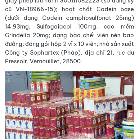
giấy phép lưu hành 300111082223 (số đăng ký
cũ VN-18966-15); hoạt chất Codein base
(dưới dạng Codein camphosulfonat 25mg)
14,93mg, Sulfogaiacol 100mg, cao mềm
Grindelia 20mg; dạng bào chế: viên nén bao
đường; đóng gói hộp 2 vỉ x 10 viên; nhà sản xuất
Công ty Sophartex (Pháp), địa chỉ 21, rue du
Pressoir, Vernouillet, 28500.