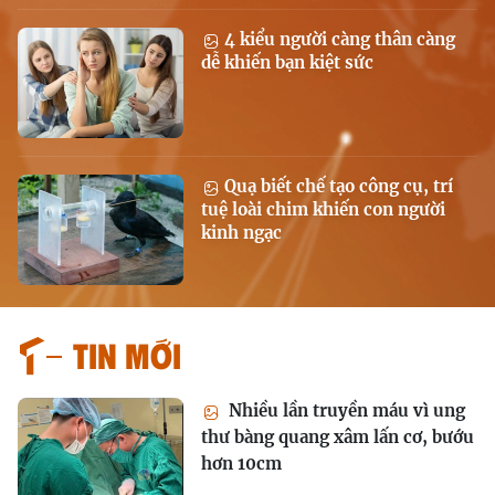
4 kiểu người càng thân càng
dễ khiến bạn kiệt sức
Quạ biết chế tạo công cụ, trí
tuệ loài chim khiến con người
kinh ngạc
Tin mới
Nhiều lần truyền máu vì ung
thư bàng quang xâm lấn cơ, bướu
hơn 10cm