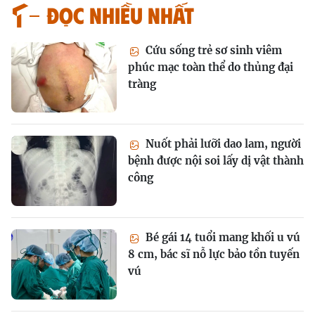
Đọc nhiều nhất
Cứu sống trẻ sơ sinh viêm
phúc mạc toàn thể do thủng đại
tràng
Nuốt phải lưỡi dao lam, người
bệnh được nội soi lấy dị vật thành
công
Bé gái 14 tuổi mang khối u vú
8 cm, bác sĩ nỗ lực bảo tồn tuyến
vú