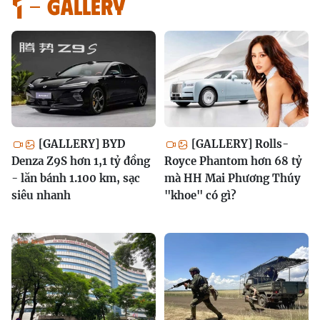
GALLERY
[GALLERY] BYD
[GALLERY] Rolls-
Denza Z9S hơn 1,1 tỷ đồng
Royce Phantom hơn 68 tỷ
- lăn bánh 1.100 km, sạc
mà HH Mai Phương Thúy
siêu nhanh
"khoe" có gì?