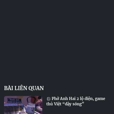
BÀI LIÊN QUAN
Phở Anh Hai 2 lộ diện, game
thủ Việt “dậy sóng”