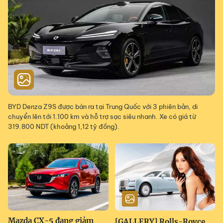
BYD Denza Z9S được bán ra tại Trung Quốc với 3 phiên bản, di
chuyển lên tới 1.100 km và hỗ trợ sạc siêu nhanh. Xe có giá từ
319.800 NDT (khoảng 1,12 tỷ đồng).
Mazda CX-5 đang giảm
[GALLERY] Rolls-Royce