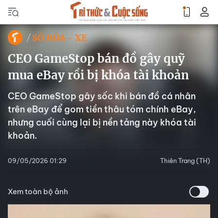
SỐ HÓA - XE
CEO GameStop bán đồ gây quỹ
mua eBay rồi bị khóa tài khoản
CEO GameStop gây sốc khi bán đồ cá nhân
trên eBay để gom tiền thâu tóm chính eBay,
nhưng cuối cùng lại bị nền tảng này khóa tài
khoản.
09/05/2026 01:29
Thiên Trang (TH)
Xem toàn bộ ảnh