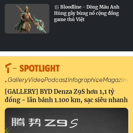
Bloodline - Dòng Máu Anh
Hùng gây bùng nổ cộng đồng
game thủ Việt
SPOTLIGHT
Gallery
Video
Podcast
Infographic
eMagazine
[GALLERY] BYD Denza Z9S hơn 1,1 tỷ
đồng - lăn bánh 1.100 km, sạc siêu nhanh