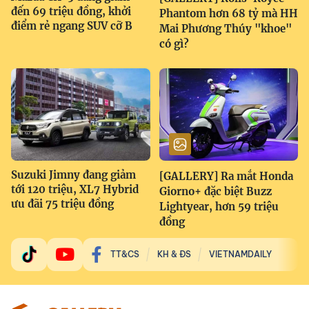
đến 69 triệu đồng, khởi
Phantom hơn 68 tỷ mà HH
điểm rẻ ngang SUV cỡ B
Mai Phương Thúy "khoe"
có gì?
Suzuki Jimny đang giảm
[GALLERY] Ra mắt Honda
tới 120 triệu, XL7 Hybrid
Giorno+ đặc biệt Buzz
ưu đãi 75 triệu đồng
Lightyear, hơn 59 triệu
đồng
TT&CS
KH & ĐS
VIETNAMDAILY