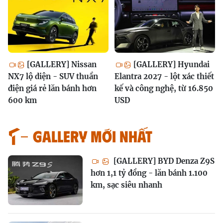
[GALLERY] Nissan
[GALLERY] Hyundai
NX7 lộ diện - SUV thuần
Elantra 2027 - lột xác thiết
điện giá rẻ lăn bánh hơn
kế và công nghệ, từ 16.850
600 km
USD
GALLERY MỚI NHẤT
[GALLERY] BYD Denza Z9S
hơn 1,1 tỷ đồng - lăn bánh 1.100
km, sạc siêu nhanh