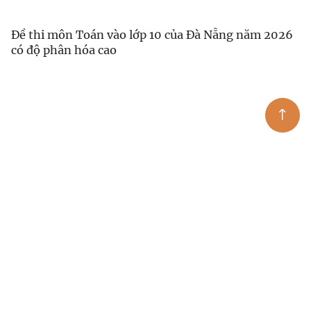
Đề thi môn Toán vào lớp 10 của Đà Nẵng năm 2026
có độ phân hóa cao
Đề và đáp án môn Toán thi vào lớp 10 Trường THPT
Chuyên KHXH&NV năm 2026