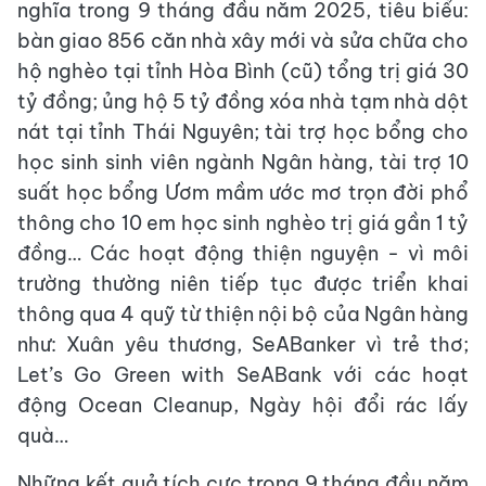
nghĩa trong 9 tháng đầu năm 2025, tiêu biểu:
bàn giao 856 căn nhà xây mới và sửa chữa cho
hộ nghèo tại tỉnh Hòa Bình (cũ) tổng trị giá 30
tỷ đồng; ủng hộ 5 tỷ đồng xóa nhà tạm nhà dột
nát tại tỉnh Thái Nguyên; tài trợ học bổng cho
học sinh sinh viên ngành Ngân hàng, tài trợ 10
suất học bổng Ươm mầm ước mơ trọn đời phổ
thông cho 10 em học sinh nghèo trị giá gần 1 tỷ
đồng… Các hoạt động thiện nguyện - vì môi
trường thường niên tiếp tục được triển khai
thông qua 4 quỹ từ thiện nội bộ của Ngân hàng
như: Xuân yêu thương, SeABanker vì trẻ thơ;
Let’s Go Green with SeABank với các hoạt
động Ocean Cleanup, Ngày hội đổi rác lấy
quà…
Những kết quả tích cực trong 9 tháng đầu năm