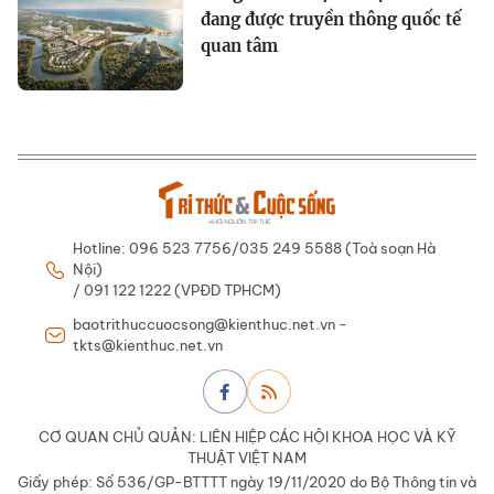
đang được truyền thông quốc tế
quan tâm
Hotline: 096 523 7756/035 249 5588 (Toà soạn Hà
Nội)
/ 091 122 1222 (VPĐD TPHCM)
baotrithuccuocsong@kienthuc.net.vn -
tkts@kienthuc.net.vn
CƠ QUAN CHỦ QUẢN: LIÊN HIỆP CÁC HỘI KHOA HỌC VÀ KỸ
THUẬT VIỆT NAM
Giấy phép: Số 536/GP-BTTTT ngày 19/11/2020 do Bộ Thông tin và