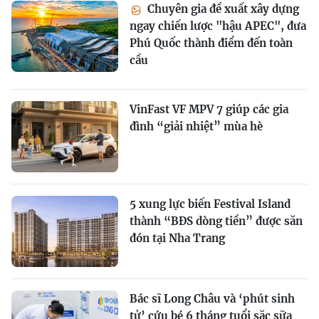
Chuyên gia đề xuất xây dựng
ngay chiến lược "hậu APEC", đưa
Phú Quốc thành điểm đến toàn
cầu
VinFast VF MPV 7 giúp các gia
đình “giải nhiệt” mùa hè
5 xung lực biến Festival Island
thành “BĐS dòng tiền” được săn
đón tại Nha Trang
Bác sĩ Long Châu và ‘phút sinh
tử’ cứu bé 6 tháng tuổi sặc sữa