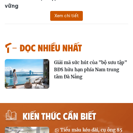
vững
Xem chi tiết
Đọc nhiều nhất
Giải mã sức hút của "bộ sưu tập"
BĐS hữu hạn phía Nam trung
tâm Đà Nẵng
KIẾN THỨC CẦN BIẾT
Tiểu máu kéo dài, cụ ông 85