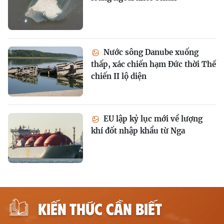
Nước sông Danube xuống
thấp, xác chiến hạm Đức thời Thế
chiến II lộ diện
EU lập kỷ lục mới về lượng
khí đốt nhập khẩu từ Nga
KIẾN THỨC CẦN BIẾT