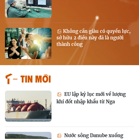
Không cần giàu có quyền lực,
sở hữu 2 điều này đã là người
thành công
Tin mới
EU lập kỷ lục mới về lượng
khí đốt nhập khẩu từ Nga
Nước sông Danube xuống