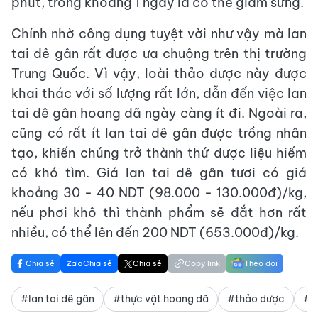
phút, trong khoảng 1 ngày là có thể giảm sưng.
Chính nhờ công dụng tuyệt vời như vậy mà lan
tai dê gân rất được ưa chuộng trên thị trường
Trung Quốc. Vì vậy, loài thảo dược này được
khai thác với số lượng rất lớn, dẫn đến việc lan
tai dê gân hoang dã ngày càng ít đi. Ngoài ra,
cũng có rất ít lan tai dê gân được trồng nhân
tạo, khiến chúng trở thành thứ dược liệu hiếm
có khó tìm. Giá lan tai dê gân tươi có giá
khoảng 30 - 40 NDT (98.000 - 130.000đ)/kg,
nếu phơi khô thì thành phẩm sẽ đắt hơn rất
nhiều, có thể lên đến 200 NDT (653.000đ)/kg.
Chia sẻ
Chia sẻ
Chia sẻ
Copy link
Theo dõi
#lan tai dê gân
#thực vật hoang dã
#thảo dược
#l