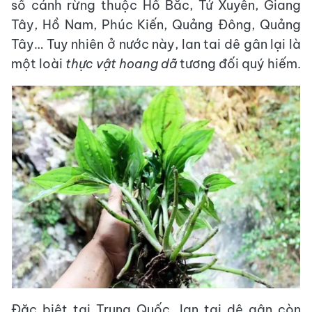
số cánh rừng thuộc Hồ Bắc, Tứ Xuyên, Giang
Tây, Hồ Nam, Phúc Kiến, Quảng Đông, Quảng
Tây… Tuy nhiên ở nước này, lan tai dê gân lại là
một loài
thực vật hoang dã
tương đối quý hiếm.
Đặc biệt tại Trung Quốc, lan tai dê gân còn