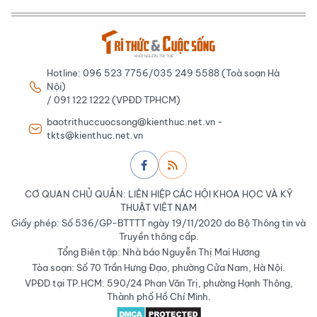
Hotline: 096 523 7756/035 249 5588 (Toà soạn Hà
Nội)
/ 091 122 1222 (VPĐD TPHCM)
baotrithuccuocsong@kienthuc.net.vn -
tkts@kienthuc.net.vn
CƠ QUAN CHỦ QUẢN: LIÊN HIỆP CÁC HỘI KHOA HỌC VÀ KỸ
THUẬT VIỆT NAM
Giấy phép: Số 536/GP-BTTTT ngày 19/11/2020 do Bộ Thông tin và
Truyền thông cấp.
Tổng Biên tập: Nhà báo Nguyễn Thị Mai Hương
Tòa soạn: Số 70 Trần Hưng Đạo, phường Cửa Nam, Hà Nội.
VPĐD tại TP.HCM: 590/24 Phan Văn Trị, phường Hạnh Thông,
Thành phố Hồ Chí Minh.