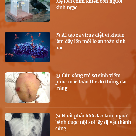
tuệ loài chim khiến con người
kinh ngạc
AI tạo ra virus diệt vi khuẩn
làm dấy lên mối lo an toàn sinh
học
Cứu sống trẻ sơ sinh viêm
phúc mạc toàn thể do thủng đại
tràng
Nuốt phải lưỡi dao lam, người
bệnh được nội soi lấy dị vật thành
công