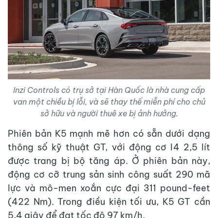
Inzi Controls có trụ sở tại Hàn Quốc là nhà cung cấp
van một chiều bị lỗi, và sẽ thay thế miễn phí cho chủ
sở hữu và người thuê xe bị ảnh hưởng.
Phiên bản K5 mạnh mẽ hơn có sẵn dưới dạng
thông số kỹ thuật GT, với động cơ I4 2,5 lít
được trang bị bộ tăng áp. Ở phiên bản này,
động cơ cỡ trung sản sinh công suất 290 mã
lực và mô-men xoắn cực đại 311 pound-feet
(422 Nm). Trong điều kiện tối ưu, K5 GT cần
5,4 giây để đạt tốc độ 97 km/h.