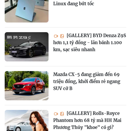
Linux đang bứt tốc
[GALLERY] BYD Denza Z9S
hơn 1,1 tỷ đồng - lăn bánh 1.100
km, sạc siêu nhanh
Mazda CX-5 đang giảm đến 69
triệu đồng, khởi điểm rẻ ngang
SUV cỡ B
[GALLERY] Rolls-Royce
Phantom hơn 68 tỷ mà HH Mai
Phương Thúy "khoe" có gì?