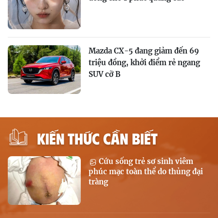
Mazda CX-5 đang giảm đến 69
triệu đồng, khởi điểm rẻ ngang
SUV cỡ B
KIẾN THỨC CẦN BIẾT
Cứu sống trẻ sơ sinh viêm
phúc mạc toàn thể do thủng đại
tràng