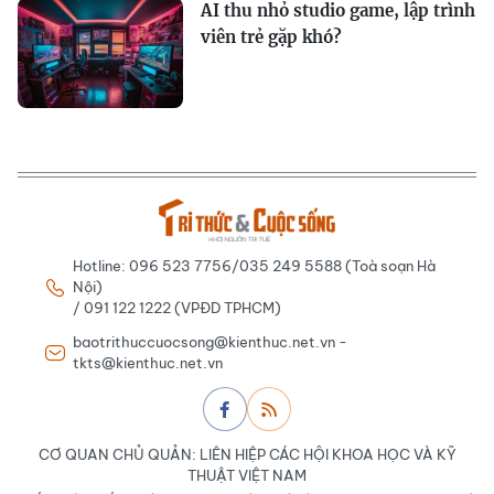
AI thu nhỏ studio game, lập trình
viên trẻ gặp khó?
Hotline: 096 523 7756/035 249 5588 (Toà soạn Hà
Nội)
/ 091 122 1222 (VPĐD TPHCM)
baotrithuccuocsong@kienthuc.net.vn -
tkts@kienthuc.net.vn
CƠ QUAN CHỦ QUẢN: LIÊN HIỆP CÁC HỘI KHOA HỌC VÀ KỸ
THUẬT VIỆT NAM