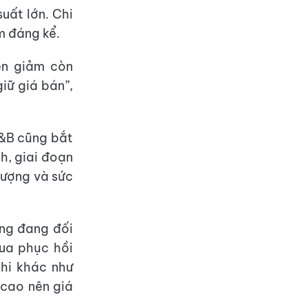
uất lớn. Chi
m đáng kể.
ện giảm còn
iữ giá bán”,
F&B cũng bắt
h, giai đoạn
lượng và sức
ống đang đối
mua phục hồi
hi khác như
 cao nên giá