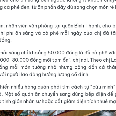
g cà phê đen, từ ăn phần đầy đủ sang chọn món rẻ 
n, nhân viên văn phòng tại quận Bình Thạnh, cho bi
chi phí ăn sáng và cà phê mỗi ngày của chị đã t
đồng.
mỗi sáng chỉ khoảng 50.000 đồng là đủ cà phê với
.000-80.000 đồng mới tạm ổn”, chị nói. Theo chị L
đồng mỗi món tưởng nhỏ nhưng cộng dồn cả thá
 với người lao động hưởng lương cố định.
khiến nhiều hàng quán phải tìm cách tự “cứu mình” 
á. Một số quán ăn chuyển sang dùng bếp điện để 
c tinh giản nhân sự hoặc cắt giảm diện tích thuê m