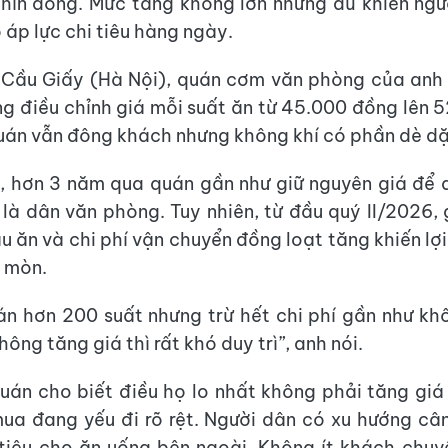
hìn đồng. Mức tăng không lớn nhưng đủ khiến ngư
 áp lực chi tiêu hàng ngày.
c Cầu Giấy (Hà Nội), quán cơm văn phòng của an
g điều chỉnh giá mỗi suất ăn từ 45.000 đồng lên 
quán vẫn đông khách nhưng không khí có phần dè dặ
 hơn 3 năm qua quán gần như giữ nguyên giá để d
là dân văn phòng. Tuy nhiên, từ đầu quý II/2026, g
ầu ăn và chi phí vận chuyển đồng loạt tăng khiến lợ
 mòn.
n hơn 200 suất nhưng trừ hết chi phí gần như k
hông tăng giá thì rất khó duy trì”, anh nói.
uán cho biết điều họ lo nhất không phải tăng giá 
ua đang yếu đi rõ rệt. Người dân có xu hướng câ
 tiêu cho ăn uống bên ngoài. Không ít khách chuy