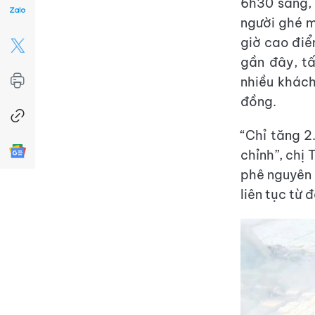
6h30 sáng,
người ghé m
giờ cao điể
gần đây, t
nhiều khách
đồng.
“Chỉ tăng 2
chỉnh”, chị 
phê nguyên 
liên tục từ 