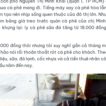
 con phố Nguyễn Thị Minh Khai (quận 1, TP HCM) 
ua cà phê mang đi. Tiếng máy xay cà phê hòa lẫn
m tạo nên nhịp sống quen thuộc của đô thị lớn. Nh
ấm bảng giá treo trước quán cà phê của chị Minh
 khựng lại: ly cà phê sữa đá tăng từ 18.000 đồn
.000 đồng thôi nhưng tôi suy nghĩ gần cả tháng 
Thảo nói rồi thoăn thoắt rót cà phê cho khách. The
liệu, sữa, đá lạnh, cốc nhựa và cả tiền thuê nhân c
đầu năm đến nay.