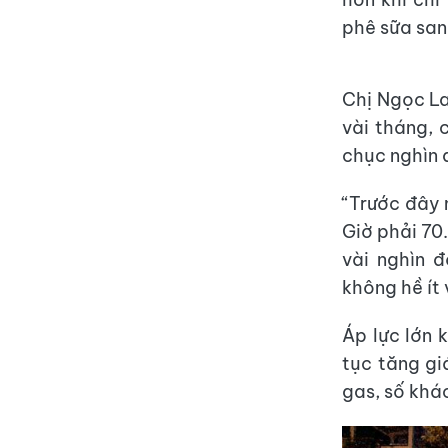
phê sữa san
Chị Ngọc La
vài tháng, 
chục nghìn 
“Trước đây 
Giờ phải 70
vài nghìn 
không hề ít
Áp lực lớn 
tục tăng gi
gas, số khá