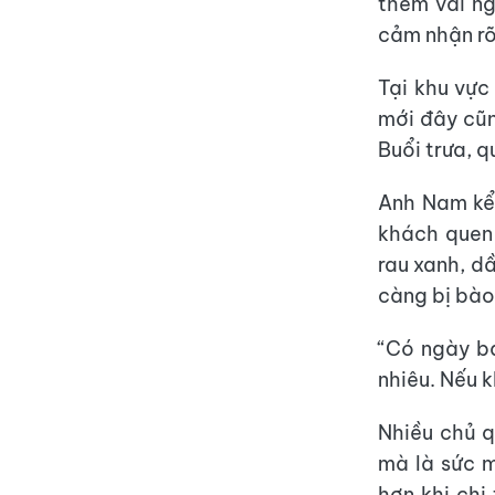
thêm vài ng
cảm nhận rõ
Tại khu vự
mới đây cũn
Buổi trưa, 
Anh Nam kể,
khách quen 
rau xanh, d
càng bị bào
“Có ngày bá
nhiêu. Nếu k
Nhiều chủ q
mà là sức m
hơn khi chi