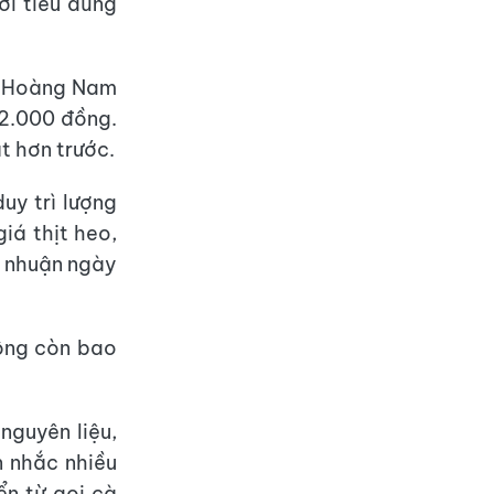
ời tiêu dùng
h Hoàng Nam
52.000 đồng.
t hơn trước.
uy trì lượng
iá thịt heo,
i nhuận ngày
hông còn bao
nguyên liệu,
n nhắc nhiều
ển từ gọi cà