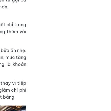
hơn.
ết chỉ trong
ăng thêm vài
 bữa ăn nhẹ.
an, mức tăng
ng là khoản
thay vì tiếp
giảm chi phí
ặt bằng.