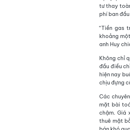
tư thay toà
phí ban đầu
“Tiền gas 
khoảng một 
anh Huy chi
Không chỉ q
đầu điều ch
hiện nay bu
chịu đựng c
Các chuyên 
mặt bài toá
chậm. Giá 
thuê mặt bằ
bán khó quay