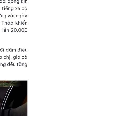
đã đông kín
 tiếng xe cộ
ưng vài ngày
 Thảo khiến
g lên 20.000
mới dám điều
o chị, giá cà
ông đều tăng