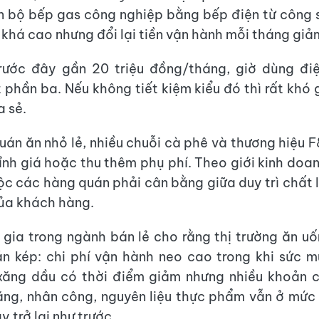
n bộ bếp gas công nghiệp bằng bếp điện từ công s
 khá cao nhưng đổi lại tiền vận hành mỗi tháng giả
trước đây gần 20 triệu đồng/tháng, giờ dùng đi
phần ba. Nếu không tiết kiệm kiểu đó thì rất khó g
a sẻ.
uán ăn nhỏ lẻ, nhiều chuỗi cà phê và thương hiệu 
ỉnh giá hoặc thu thêm phụ phí. Theo giới kinh doan
ộc các hàng quán phải cân bằng giữa duy trì chất 
ủa khách hàng.
gia trong ngành bán lẻ cho rằng thị trường ăn u
n kép: chi phí vận hành neo cao trong khi sức 
xăng dầu có thời điểm giảm nhưng nhiều khoản c
ng, nhân công, nguyên liệu thực phẩm vẫn ở mức
 trở lại như trước.