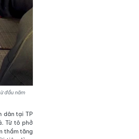
 từ đầu năm
h dân tại TP
. Từ tô phở
âm thầm tăng