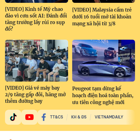
[VIDEO] Kinh tế Mỹ chao
[VIDEO] Malaysia cấm trẻ
đảo vì cơn sốt AI: Đánh đổi
dưới 16 tuổi mở tài khoản
tăng trưởng lấy rủi ro sụp
mạng xã hội từ 3/8
đổ?
[VIDEO] Giá vé máy bay
Peugeot tạm dừng kế
2/9 tăng gấp đôi, hãng mở
hoạch điện hoá toàn phần,
thêm đường bay
ưu tiên công nghệ mới
TT&CS
KH & ĐS
VIETNAMDAILY