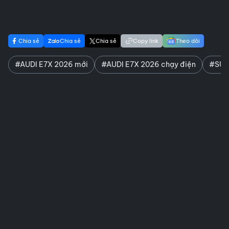
Chia sẻ
Chia sẻ
Chia sẻ
Copy link
Theo dõi
#AUDI E7X 2026 mới
#AUDI E7X 2026 chạy điện
#SUV