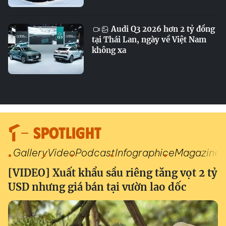
Audi Q3 2026 hơn 2 tỷ đồng
tại Thái Lan, ngày về Việt Nam
không xa
SPOTLIGHT
Gallery
Video
Podcast
Infographic
eMagazine
[VIDEO] Xuất khẩu sầu riêng tăng vọt 2 tỷ
USD nhưng giá bán tại vườn lao dốc