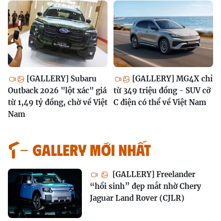
[GALLERY] Subaru
[GALLERY] MG4X chỉ
Outback 2026 "lột xác" giá
từ 349 triệu đồng - SUV cỡ
từ 1,49 tỷ đồng, chờ về Việt
C điện có thể về Việt Nam
Nam
GALLERY MỚI NHẤT
[GALLERY] Freelander
“hồi sinh” đẹp mắt nhờ Chery
Jaguar Land Rover (CJLR)