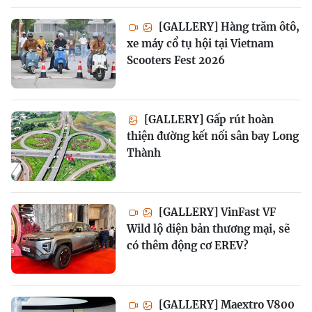
[GALLERY] Hàng trăm ôtô,
xe máy cổ tụ hội tại Vietnam
Scooters Fest 2026
[GALLERY] Gấp rút hoàn
thiện đường kết nối sân bay Long
Thành
[GALLERY] VinFast VF
Wild lộ diện bản thương mại, sẽ
có thêm động cơ EREV?
[GALLERY] Maextro V800