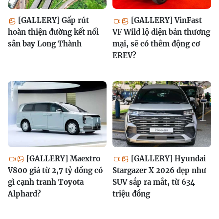
[GALLERY] Gấp rút
[GALLERY] VinFast
hoàn thiện đường kết nối
VF Wild lộ diện bản thương
sân bay Long Thành
mại, sẽ có thêm động cơ
EREV?
[GALLERY] Maextro
[GALLERY] Hyundai
V800 giá từ 2,7 tỷ đồng có
Stargazer X 2026 đẹp như
gì cạnh tranh Toyota
SUV sắp ra mắt, từ 634
Alphard?
triệu đồng