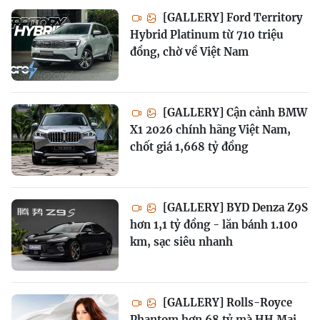
[GALLERY] Ford Territory
Hybrid Platinum từ 710 triệu
đồng, chờ về Việt Nam
[GALLERY] Cận cảnh BMW
X1 2026 chính hãng Việt Nam,
chốt giá 1,668 tỷ đồng
[GALLERY] BYD Denza Z9S
hơn 1,1 tỷ đồng - lăn bánh 1.100
km, sạc siêu nhanh
[GALLERY] Rolls-Royce
Phantom hơn 68 tỷ mà HH Mai