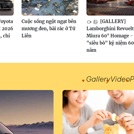
oyota
Cuộc sống ngột ngạt bên
[GALLERY]
t 2026
mương đen, bãi rác ở Tứ
Lamborghini Revuelt
, chỉ
Liên
Miura 60° Homage -
"siêu bò" kỷ niệm 60
năm
Gallery
Video
P