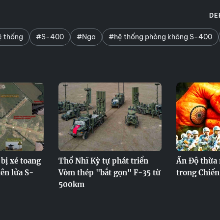
DE
 thống
#S-400
#Nga
#hệ thống phòng không S-400
bị xé toang
Thổ Nhĩ Kỳ tự phát triển
Ấn Độ thừa 
ên lửa S-
Vòm thép "bắt gọn" F-35 từ
trong Chiến
500km