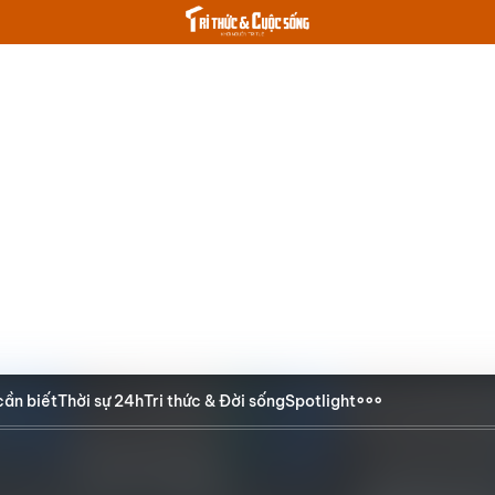
cần biết
Thời sự 24h
Tri thức & Đời sống
Spotlight