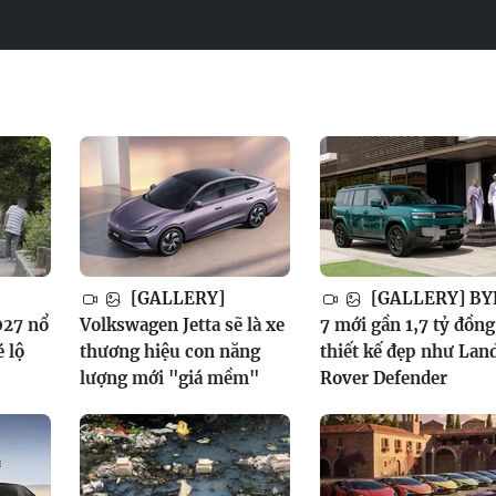
[GALLERY]
[GALLERY] BY
027 nổ
Volkswagen Jetta sẽ là xe
7 mới gần 1,7 tỷ đồng
é lộ
thương hiệu con năng
thiết kế đẹp như Lan
lượng mới "giá mềm"
Rover Defender