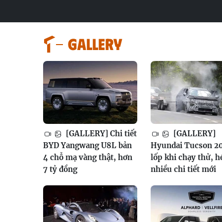
GALLERY
[GALLERY] Chi tiết
[GALLERY]
BYD Yangwang U8L bản
Hyundai Tucson 2
4 chỗ mạ vàng thật, hơn
lốp khi chạy thử, h
7 tỷ đồng
nhiều chi tiết mới