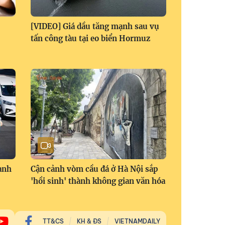
[VIDEO] Giá dầu tăng mạnh sau vụ
tấn công tàu tại eo biển Hormuz
anh
Cận cảnh vòm cầu đá ở Hà Nội sắp
'hồi sinh' thành không gian văn hóa
TT&CS
KH & ĐS
VIETNAMDAILY