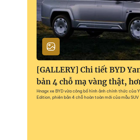
[GALLERY] Chi tiết BYD Y
bản 4 chỗ mạ vàng thật, hơ
Hnagx xe BYD vừa công bố hình ảnh chính thức của
Edition, phiên bản 4 chỗ hoàn toàn mới của mẫu SU