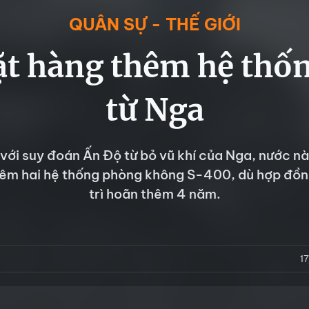
QUÂN SỰ - THẾ GIỚI
ặt hàng thêm hệ thố
từ Nga
 với suy đoán Ấn Độ từ bỏ vũ khí của Nga, nước n
êm hai hệ thống phòng không S-400, dù hợp đồng
trì hoãn thêm 4 năm.
1