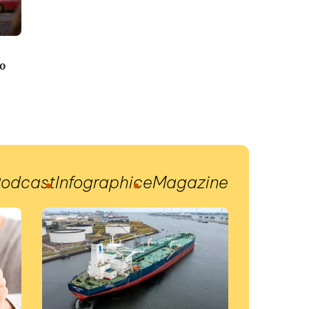
o
odcast
Infographic
eMagazine