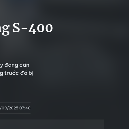
ng S-400
ày đang cân
 trước đó bị
7/09/2025 07:46