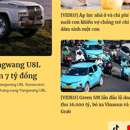
[VIDEO] Áp lực nhà ở và chi phí
nuôi con khiến vợ chồng trẻ chỉ
dám sinh một con
angwang U8L
n 7 tỷ đồng
 Yangwang U8L Snowcrest
V hạng sang Yangwang U8L.
[VIDEO] Green SM lần đầu lộ do
thu 16.000 tỷ, bỏ xa Vinasun và
Grab