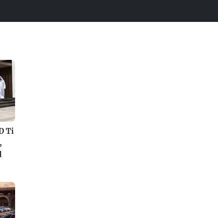
D Ti
,
d