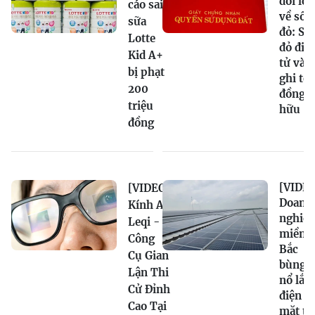
đổi lớn
cáo sai
về sổ
sữa
đỏ: Sổ
Lotte
đỏ điệ
Kid A+
tử và
bị phạt
ghi tê
200
đồng s
triệu
hữu
đồng
[VIDEO
[VIDEO]
Doanh
Kính AI
nghiệ
Leqi -
miền
Công
Bắc
Cụ Gian
bùng
Lận Thi
nổ lắp
Cử Đỉnh
điện
Cao Tại
mặt tr