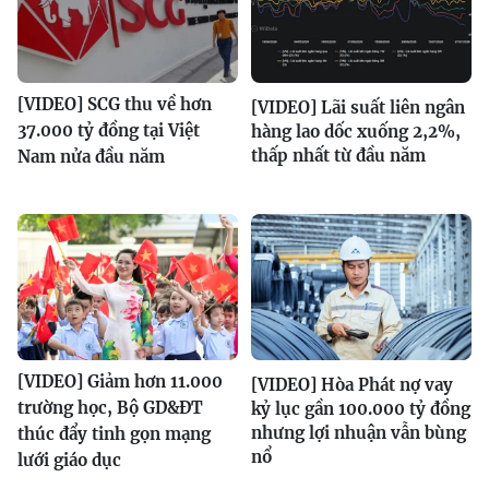
[VIDEO] SCG thu về hơn
[VIDEO] Lãi suất liên ngân
37.000 tỷ đồng tại Việt
hàng lao dốc xuống 2,2%,
thấp nhất từ đầu năm
Nam nửa đầu năm
[VIDEO] Giảm hơn 11.000
[VIDEO] Hòa Phát nợ vay
trường học, Bộ GD&ĐT
kỷ lục gần 100.000 tỷ đồng
nhưng lợi nhuận vẫn bùng
thúc đẩy tinh gọn mạng
nổ
lưới giáo dục