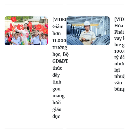
[VIDEO
[VIDEO]
Hòa
Giảm
Phát n
hơn
vay kỷ
11.000
lục gầ
trường
100.0
học, Bộ
tỷ đồn
GD&ĐT
nhưng
thúc
lợi
đẩy
nhuận
tinh
vẫn
gọn
bùng 
mạng
lưới
giáo
dục