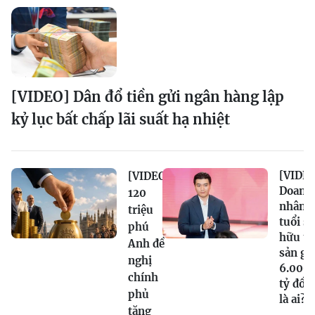
[VIDEO] Dân đổ tiền gửi ngân hàng lập
kỷ lục bất chấp lãi suất hạ nhiệt
[VIDEO
[VIDEO]
Doanh
120
nhân 2
triệu
tuổi sở
phú
hữu tà
Anh đề
sản gầ
nghị
6.000
chính
tỷ đồn
phủ
là ai?
tăng