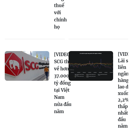
thuế
với
chính
họ
[VIDEO
[VIDEO]
Lãi su
SCG thu
liên
về hơn
ngân
37.000
hàng
tỷ đồng
lao dố
tại Việt
xuống
Nam
2,2%,
nửa đầu
thấp
năm
nhất t
đầu
năm