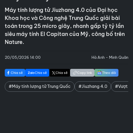
Máy tính lượng tử Jiuzhang 4.0 của Đại học
Khoa học và Công nghệ Trung Quốc giải bài
toán trong 25 micro giây, nhanh gấp tỷ tỷ lần
siêu máy tính El Capitan của Mỹ, công bố trên
Nature.
20/05/2026 14:00
Hà Anh - Minh Quân
Chia sẻ
Chia sẻ
Chia sẻ
Copy link
Theo dõi
#Máy tính lượng tử Trung Quốc
#Jiuzhang 4.0
#Vượt xa