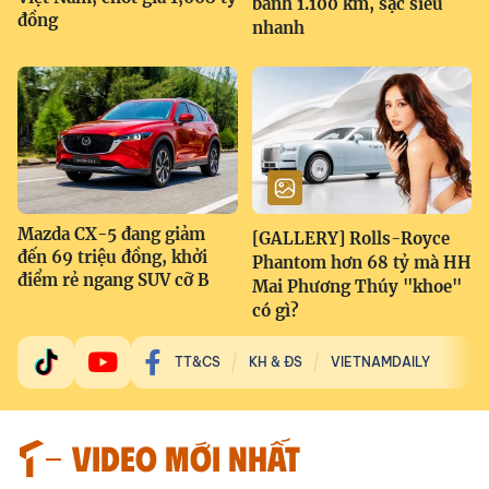
bánh 1.100 km, sạc siêu
đồng
nhanh
Mazda CX-5 đang giảm
[GALLERY] Rolls-Royce
đến 69 triệu đồng, khởi
Phantom hơn 68 tỷ mà HH
điểm rẻ ngang SUV cỡ B
Mai Phương Thúy "khoe"
có gì?
TT&CS
KH & ĐS
VIETNAMDAILY
VIDEO MỚI NHẤT