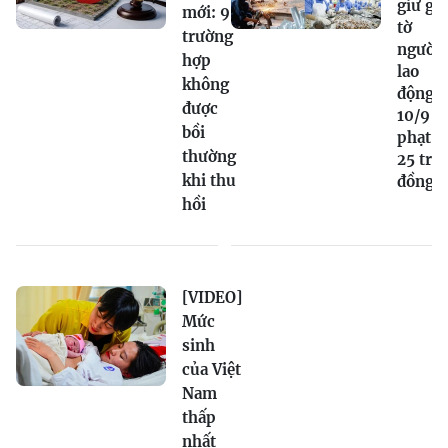
giữ gi
mới: 9
tờ
trường
người
hợp
lao
không
động t
được
10/9 bị
bồi
phạt tớ
thường
25 triệ
khi thu
đồng
hồi
[VIDEO]
Mức
sinh
của Việt
Nam
thấp
nhất