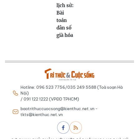
lịch sử:
Bài
toán
dân số
già hóa
Hotline: 096 523 7756/035 249 5588 (Toà soạn Hà
Nội)
/ 091 122 1222 (VPĐD TPHCM)
baotrithuccuocsong@kienthuc.net.vn -
tkts@kienthuc.net.vn