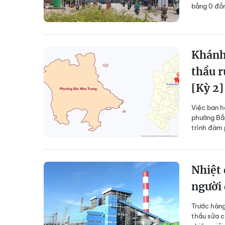
bằng 0 đồ
Khánh 
thầu 
[Kỳ 2]
Việc ban h
phường Bắc
trình đàm 
Nhiệt 
người 
Trước hàng 
thầu sửa c