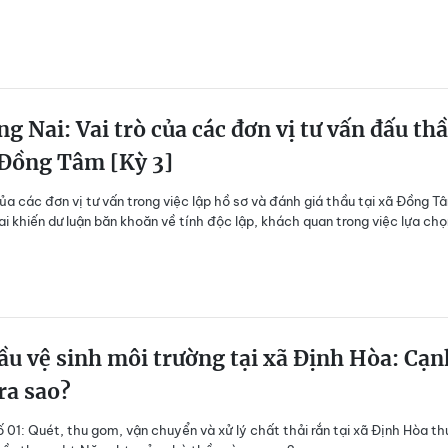
g Nai: Vai trò của các đơn vị tư vấn đấu th
 Đồng Tâm [Kỳ 3]
 của các đơn vị tư vấn trong việc lập hồ sơ và đánh giá thầu tại xã Đồng T
i khiến dư luận băn khoăn về tính độc lập, khách quan trong việc lựa chọ
ầu vệ sinh môi trường tại xã Định Hòa: Cạn
ra sao?
ố 01: Quét, thu gom, vận chuyển và xử lý chất thải rắn tại xã Định Hòa th