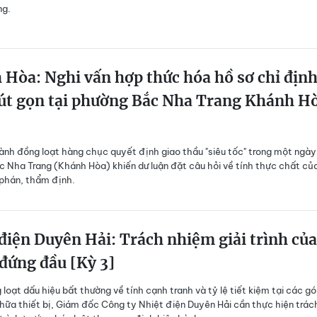
ng.
Hòa: Nghi vấn hợp thức hóa hồ sơ chỉ địn
rút gọn tại phường Bắc Nha Trang Khánh H
ành đồng loạt hàng chục quyết định giao thầu "siêu tốc" trong một ngày 
 Nha Trang (Khánh Hòa) khiến dư luận đặt câu hỏi về tính thực chất củ
phán, thẩm định.
điện Duyên Hải: Trách nhiệm giải trình của
đứng đầu [Kỳ 3]
loạt dấu hiệu bất thường về tính cạnh tranh và tỷ lệ tiết kiệm tại các gó
hữa thiết bị, Giám đốc Công ty Nhiệt điện Duyên Hải cần thực hiện trác