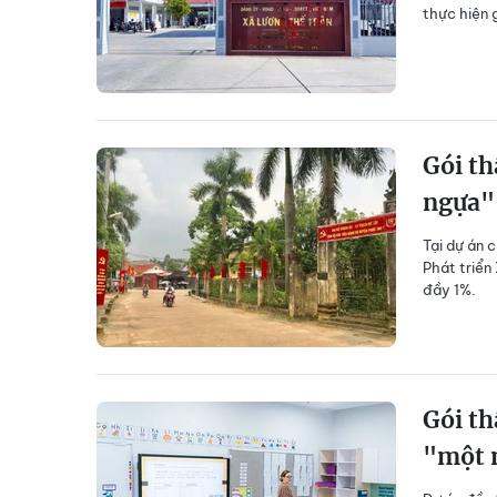
thực hiện 
Gói th
ngựa" 
Tại dự án 
Phát triển
đầy 1%.
Gói th
"một 