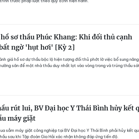
 trình trước pháp luật theo quy định hiện hành.
hồ sơ thầu Phúc Khang: Khi đối thủ cạnh
bất ngờ 'hụt hơi' [Kỳ 2]
nh giá hồ sơ dự thầu bộc lộ hiện tượng đối thủ phớt lờ việc bổ sung năng
nhường sân để một nhà thầu duy nhất lọt vào vòng trong và trúng thầu sát
ầu rút lui, BV Đại học Y Thái Bình hủy kết 
ầu máy giặt
ua sắm máy giặt công nghiệp tại BV Đại học Y Thái Bình phải hủy kết qu
hầu sau khi Tập đoàn Gia Hải xác nhận không đáp ứng tiến độ.