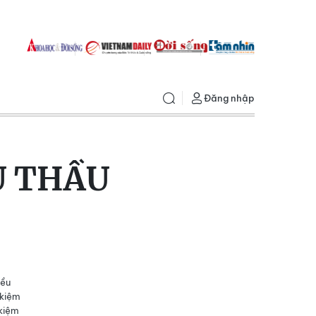
Đăng nhập
U THẦU
iều
 kiệm
 kiệm