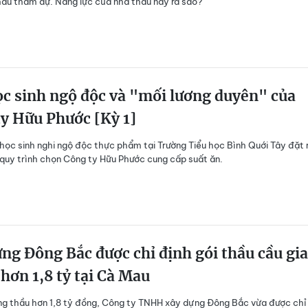
ầu tham dự. Năng lực của nhà thầu này ra sao?
c sinh ngộ độc và "mối lương duyên" của
y Hữu Phước [Kỳ 1]
học sinh nghi ngộ độc thực phẩm tại Trường Tiểu học Bình Quới Tây đặt 
 quy trình chọn Công ty Hữu Phước cung cấp suất ăn.
ng Đông Bắc được chỉ định gói thầu cầu gi
hơn 1,8 tỷ tại Cà Mau
úng thầu hơn 1,8 tỷ đồng, Công ty TNHH xây dựng Đông Bắc vừa được chỉ