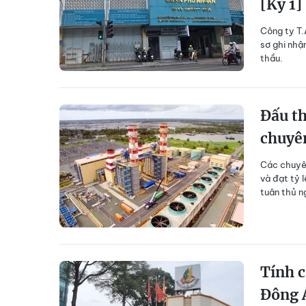
[Kỳ 1]
Công ty T.
sơ ghi nhậ
thầu.
Đấu th
chuyên
Các chuyên
và đạt tỷ 
tuân thủ n
Tính c
Đông Á