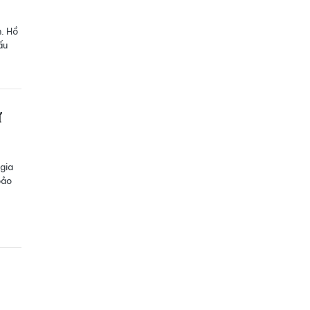
n. Hồ
ấu
ừ
 gia
bảo