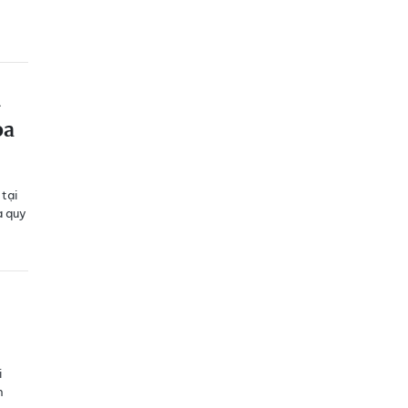
h
òa
tại
a quy
i
h