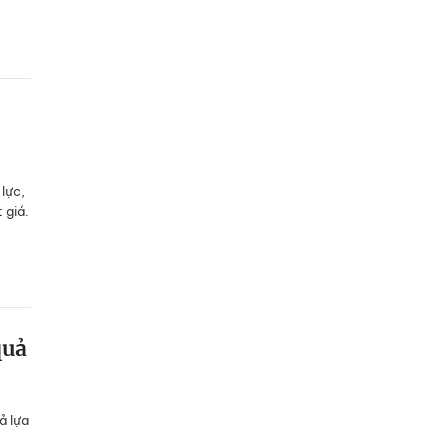
 lực,
 giá.
quả
ả lựa