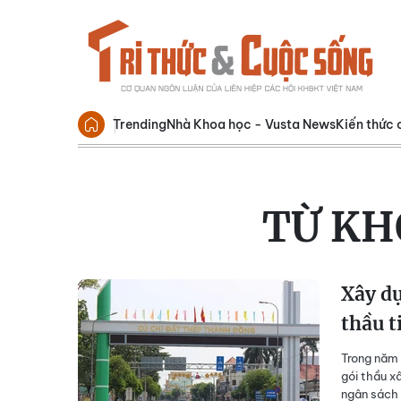
Trending
Nhà Khoa học - Vusta News
Kiến thức 
TỪ KH
Xây dự
thầu t
Trong năm 
gói thầu x
ngân sách 