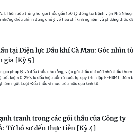
A.T.T liên tiếp trúng hai gói thầu gần 150 tỷ đồng tại Bệnh viện Phú Nhuậ
n những điều chỉnh đáng chú ý về tiêu chí kinh nghiệm và phương thức đ
ầu tại Điện lực Dầu khí Cà Mau: Góc nhìn t
 gia [Kỳ 5]
 gia pháp lý và đấu thầu cho rằng, việc gói thầu chỉ có 1 nhà thầu tham
lệ tiết kiệm 0,29% là dấu hiệu cần rà soát lại quy trình lập E-HSMT, đảm 
ghiêm ngặt Luật Đấu thầu vì mục tiêu hiệu quả kinh tế.
ạnh tranh trong các gói thầu của Công ty
: Từ hồ sơ đến thực tiễn [Kỳ 4]