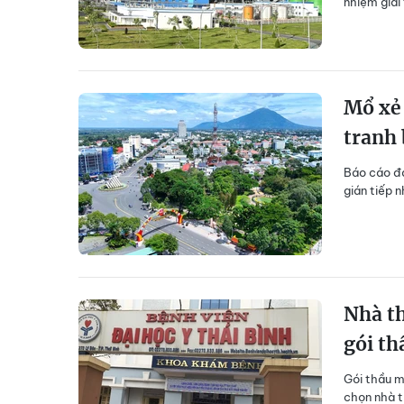
nhiệm giải
Mổ xẻ 
tranh 
Báo cáo đá
gián tiếp 
Nhà th
gói th
Gói thầu m
chọn nhà t