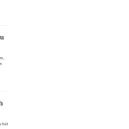
ầu
âm,
n
h
u hút