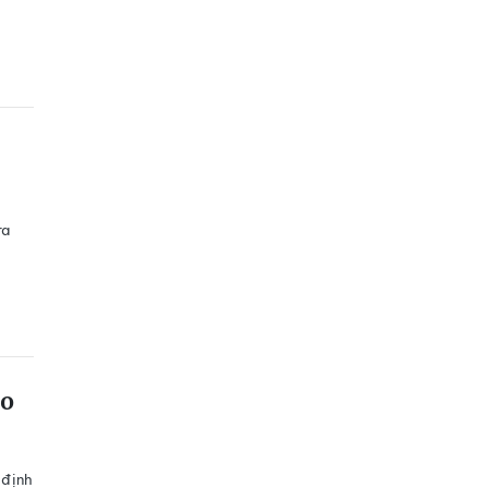
ra
ao
 định