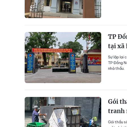
TP Đồn
tại xã
Sự lặp lại
TP Đồng Na
nhà thầu.
Gói th
tranh 
Gói thầu s