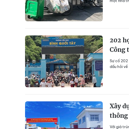
một nhà th
202 họ
Công t
Sự cố 202 
dấu hỏi về
Xây dự
thông 
Với giá tr