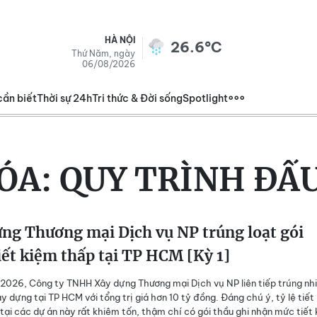
HÀ NỘI
26.6°C
Thứ Năm, ngày
06/08/2026
cần biết
Thời sự 24h
Tri thức & Đời sống
Spotlight
ÓA:
QUY TRÌNH ĐẤ
ng Thương mại Dịch vụ NP trúng loạt gói
iết kiệm thấp tại TP HCM [Kỳ 1]
2026, Công ty TNHH Xây dựng Thương mại Dịch vụ NP liên tiếp trúng nh
ây dựng tại TP HCM với tổng trị giá hơn 10 tỷ đồng. Đáng chú ý, tỷ lệ tiết
tại các dự án này rất khiêm tốn, thậm chí có gói thầu ghi nhận mức tiết