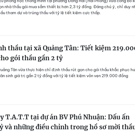
tư phòng học thông minh tại phường Đông Hải (Hải Phòng) vừa công bố k
ọn nhà thầu gói mua sắm thiết bị hơn 2,3 tỷ đồng. Đáng chú ý, chỉ duy n
ầu tham dự và trúng thầu với tỷ lệ tiết kiệm cực thấp.
nh thầu tại xã Quảng Tân: Tiết kiệm 219.00
ho gói thầu gần 2 tỷ
ảng Tân vừa thực hiện chỉ định thầu rút gọn cho gói thầu khắc phục hư
ân sinh giá trị gần 2 tỷ đồng với tỷ lệ tiết kiệm vỏn vẹn 219.000 đồng
y T.A.T.T tại dự án BV Phú Nhuận: Dấu ấn
ỷ và những điều chỉnh trong hồ sơ mời thầ