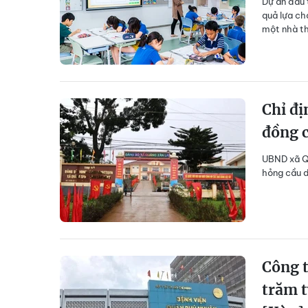
Dự án đầu 
quả lựa ch
một nhà th
Chỉ đị
đồng c
UBND xã Qu
hỏng cầu d
Công t
trăm t