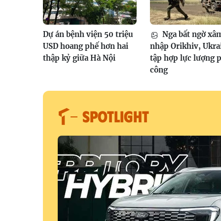
Dự án bệnh viện 50 triệu
Nga bất ngờ xâ
USD hoang phế hơn hai
nhập Orikhiv, Ukra
thập kỷ giữa Hà Nội
tập hợp lực lượng 
công
SPOTLIGHT