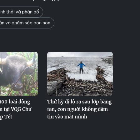
nh thái và phân bố
ản và chăm sóc con non
100 loài động
Thứ kỳ dị lộ ra sau lớp băng
m tại VQG Chư
tan, con người không dám
p Tết
tin vào mắt mình