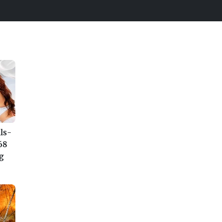
ls-
68
g