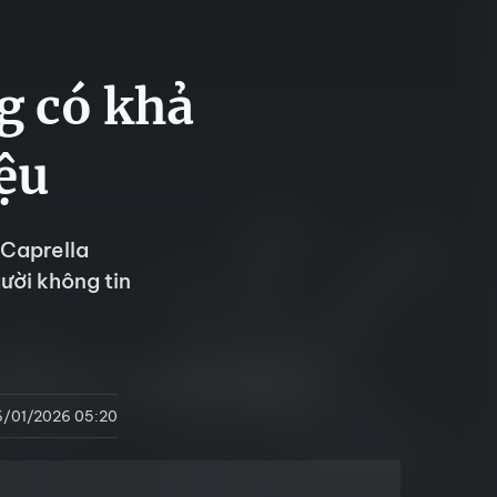
g có khả
ệu
(Caprella
gười không tin
6/01/2026 05:20