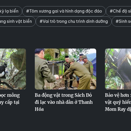
kỳ lạ biển
#Tôm xương gai và hình dạng độc đáo
#Chế độ si
ng sinh vật biển
#Vai trò trong chu trình dinh dưỡng
#Sinh s
voọc mông
Ba động vật trong Sách Đỏ
Bảo vệ hơn 
y cấp tại
đi lạc vào nhà dân ở Thanh
vật quý hiế
Hóa
Mom Ray dị