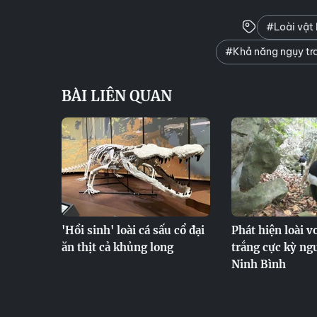
#Loài vật 
#Khả năng ngụy tra
BÀI LIÊN QUAN
'Hồi sinh' loài cá sấu cổ đại
Phát hiện loài 
ăn thịt cả khủng long
trắng cực kỳ ngu
Ninh Bình