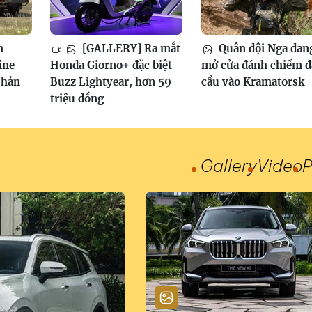
m
[GALLERY] Ra mắt
Quân đội Nga đan
ine
Honda Giorno+ đặc biệt
mở cửa đánh chiếm 
phản
Buzz Lightyear, hơn 59
cầu vào Kramatorsk
triệu đồng
Gallery
Video
P