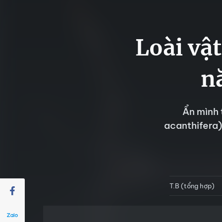
Loài vậ
n
Ẩn mình 
acanthifera) 
T.B (tổng hợp)