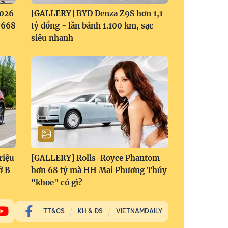
2026
[GALLERY] BYD Denza Z9S hơn 1,1
1,668
tỷ đồng - lăn bánh 1.100 km, sạc
siêu nhanh
riệu
[GALLERY] Rolls-Royce Phantom
ỡ B
hơn 68 tỷ mà HH Mai Phương Thúy
"khoe" có gì?
TT&CS
KH & ĐS
VIETNAMDAILY