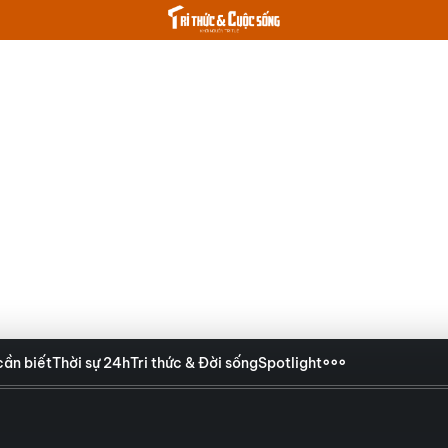
cần biết
Thời sự 24h
Tri thức & Đời sống
Spotlight