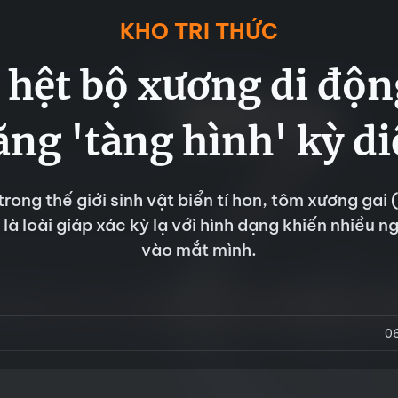
KHO TRI THỨC
t hệt bộ xương di độn
ăng 'tàng hình' kỳ di
trong thế giới sinh vật biển tí hon, tôm xương gai 
là loài giáp xác kỳ lạ với hình dạng khiến nhiều n
vào mắt mình.
0