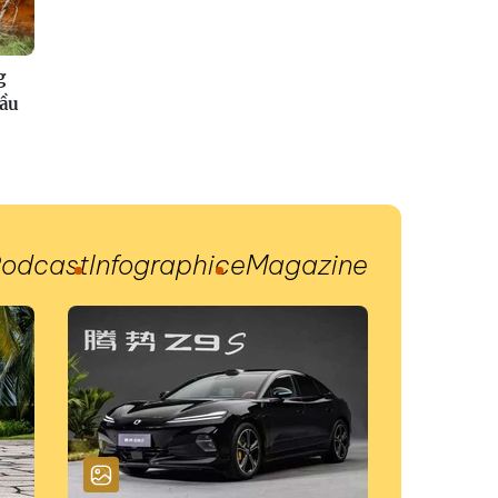
g
đầu
odcast
Infographic
eMagazine