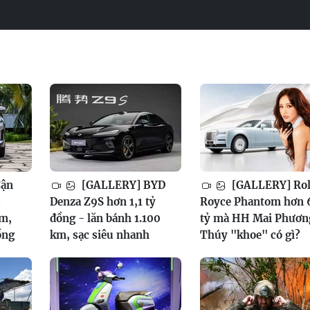
Cận
[GALLERY] BYD
[GALLERY] Rol
6
Denza Z9S hơn 1,1 tỷ
Royce Phantom hơn 
am,
đồng - lăn bánh 1.100
tỷ mà HH Mai Phươn
ồng
km, sạc siêu nhanh
Thúy "khoe" có gì?