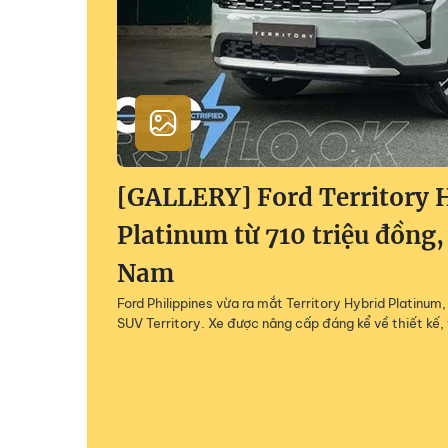
[GALLERY] Ford Territory 
Platinum từ 710 triệu đồng,
Nam
Ford Philippines vừa ra mắt Territory Hybrid Platinu
SUV Territory. Xe được nâng cấp đáng kể về thiết kế, 