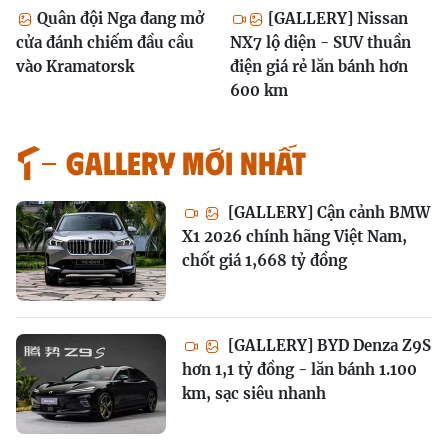
Quân đội Nga đang mở
[GALLERY] Nissan
cửa đánh chiếm đầu cầu
NX7 lộ diện - SUV thuần
vào Kramatorsk
điện giá rẻ lăn bánh hơn
600 km
GALLERY MỚI NHẤT
[GALLERY] Cận cảnh BMW
X1 2026 chính hãng Việt Nam,
chốt giá 1,668 tỷ đồng
[GALLERY] BYD Denza Z9S
hơn 1,1 tỷ đồng - lăn bánh 1.100
km, sạc siêu nhanh