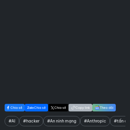
Chia sẻ
Chia sẻ
Chia sẻ
Copy link
Theo dõi
#AI
#hacker
#An ninh mạng
#Anthropic
#tấn cô