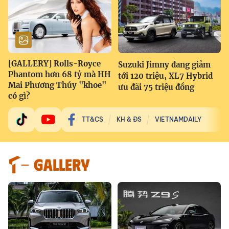
[GALLERY] Rolls-Royce
Suzuki Jimny đang giảm
Phantom hơn 68 tỷ mà HH
tới 120 triệu, XL7 Hybrid
Mai Phương Thúy "khoe"
ưu đãi 75 triệu đồng
có gì?
TT&CS
KH & ĐS
VIETNAMDAILY
GALLERY