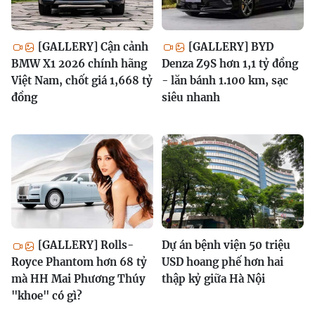
[GALLERY] Cận cảnh
[GALLERY] BYD
BMW X1 2026 chính hãng
Denza Z9S hơn 1,1 tỷ đồng
Việt Nam, chốt giá 1,668 tỷ
- lăn bánh 1.100 km, sạc
đồng
siêu nhanh
[GALLERY] Rolls-
Dự án bệnh viện 50 triệu
Royce Phantom hơn 68 tỷ
USD hoang phế hơn hai
mà HH Mai Phương Thúy
thập kỷ giữa Hà Nội
"khoe" có gì?