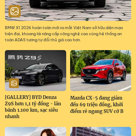
BMW X1 2026 hoàn toàn mới ra mắt Việt Nam sở hữu diện mạo
hiện đại, khoang lái nâng cấp công nghệ cao cùng hệ thống an
toàn ADAS tương tự đổi thủ giá cao hơn.
[GALLERY] BYD Denza
Mazda CX-5 đang giảm
Z9S hơn 1,1 tỷ đồng - lăn
đến 69 triệu đồng, khởi
bánh 1.100 km, sạc siêu
điểm rẻ ngang SUV cỡ B
nhanh