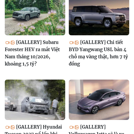
[GALLERY] Subaru
[GALLERY] Chi tiết
Forester HEV ra mắt Việt
BYD Yangwang U8L bản 4
Nam tháng 10/2026,
chỗ mạ vàng thật, hơn 7 tỷ
khoảng 1,5 tỷ?
đồng
[GALLERY] Hyundai
[GALLERY]