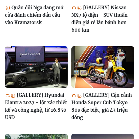
Quân đội Nga đang mở
[GALLERY] Nissan
cửa đánh chiếm đầu cầu
NX7 lộ diện - SUV thuần
vào Kramatorsk
điện giá rẻ lăn bánh hơn
600 km
[GALLERY] Hyundai
[GALLERY] Cận cảnh
Elantra 2027 - lột xác thiết
Honda Super Cub Tokyo
kế và công nghệ, từ 16.850
80s đặc biệt, giá 43 triệu
USD
đồng