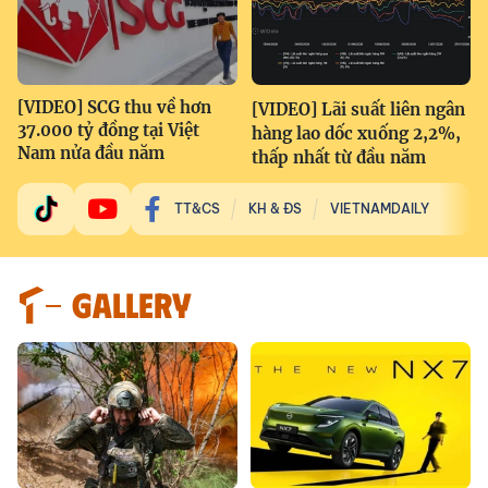
[VIDEO] SCG thu về hơn
[VIDEO] Lãi suất liên ngân
37.000 tỷ đồng tại Việt
hàng lao dốc xuống 2,2%,
Nam nửa đầu năm
thấp nhất từ đầu năm
TT&CS
KH & ĐS
VIETNAMDAILY
GALLERY