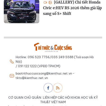
[GALLERY] Chi tiết Honda
Civic e:HEV RS 2026 thêm giả lập
sang số S+ Shift
Hotline: 096 523 7756/035 249 5588 (Toà soạn Hà
Nội)
/ 091 122 1222 (VPĐD TPHCM)
baotrithuccuocsong@kienthuc.net.vn -
tkts@kienthuc.net.vn
CƠ QUAN CHỦ QUẢN: LIÊN HIỆP CÁC HỘI KHOA HỌC VÀ KỸ
THUẬT VIỆT NAM