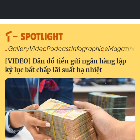
SPOTLIGHT
Gallery
Video
Podcast
Infographic
eMagazine
[VIDEO] Dân đổ tiền gửi ngân hàng lập
kỷ lục bất chấp lãi suất hạ nhiệt