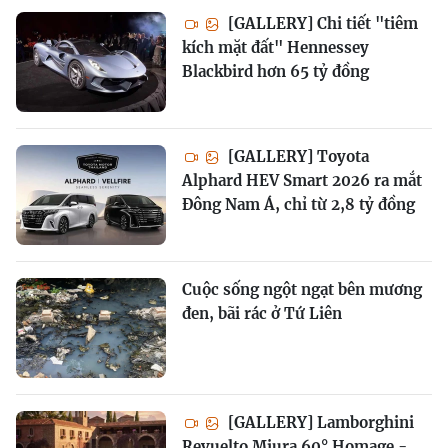
[GALLERY] Chi tiết "tiêm
kích mặt đất" Hennessey
Blackbird hơn 65 tỷ đồng
[GALLERY] Toyota
Alphard HEV Smart 2026 ra mắt
Đông Nam Á, chỉ từ 2,8 tỷ đồng
Cuộc sống ngột ngạt bên mương
đen, bãi rác ở Tứ Liên
[GALLERY] Lamborghini
Revuelto Miura 60° Homage -