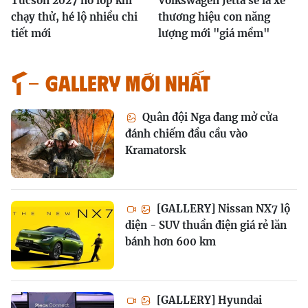
Tucson 2027 nổ lốp khi
Volkswagen Jetta sẽ là xe
chạy thử, hé lộ nhiều chi
thương hiệu con năng
tiết mới
lượng mới "giá mềm"
GALLERY MỚI NHẤT
Quân đội Nga đang mở cửa
đánh chiếm đầu cầu vào
Kramatorsk
[GALLERY] Nissan NX7 lộ
diện - SUV thuần điện giá rẻ lăn
bánh hơn 600 km
[GALLERY] Hyundai