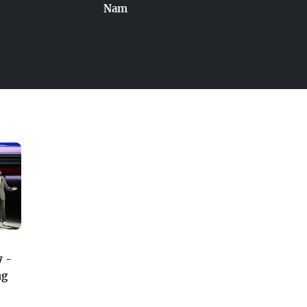
Nam
7 -
ng