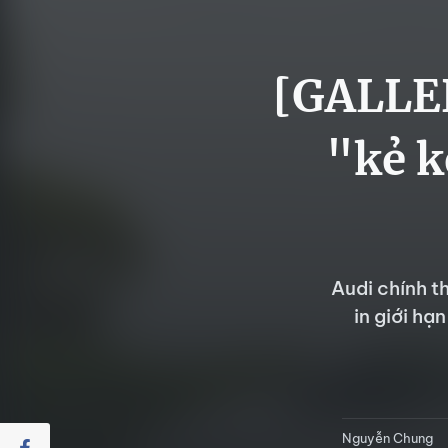
[GALLER
"kẻ k
Audi chính t
in giới hạ
Nguyễn Chung