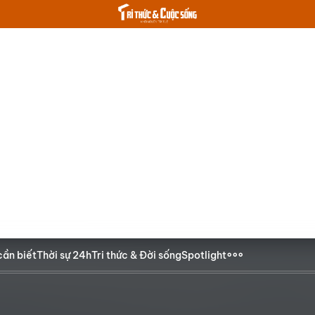
cần biết
Thời sự 24h
Tri thức & Đời sống
Spotlight