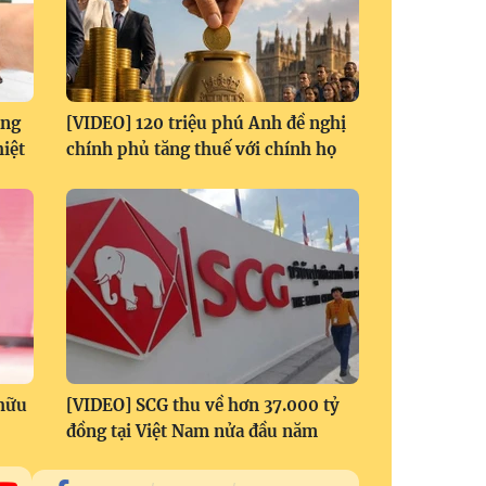
àng
[VIDEO] 120 triệu phú Anh đề nghị
hiệt
chính phủ tăng thuế với chính họ
 hữu
[VIDEO] SCG thu về hơn 37.000 tỷ
đồng tại Việt Nam nửa đầu năm