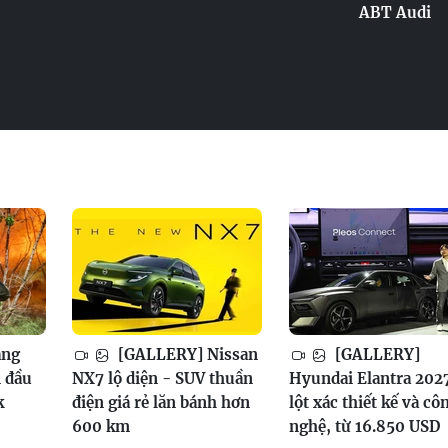
ABT Audi
ang
[GALLERY] Nissan
[GALLERY]
 đầu
NX7 lộ diện - SUV thuần
Hyundai Elantra 202
k
điện giá rẻ lăn bánh hơn
lột xác thiết kế và cô
600 km
nghệ, từ 16.850 USD