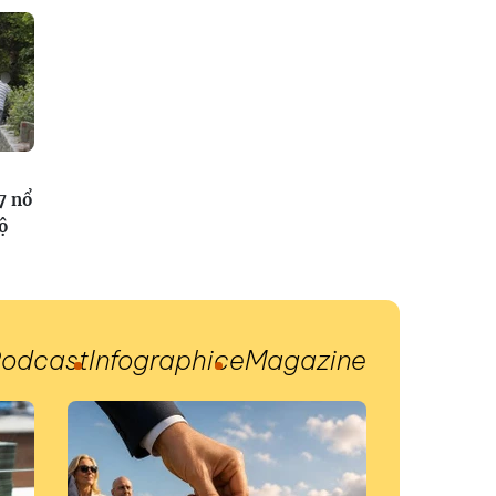
7 nổ
ộ
odcast
Infographic
eMagazine