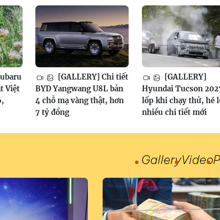
ubaru
[GALLERY] Chi tiết
[GALLERY]
t Việt
BYD Yangwang U8L bản
Hyundai Tucson 202
,
4 chỗ mạ vàng thật, hơn
lốp khi chạy thử, hé l
7 tỷ đồng
nhiều chi tiết mới
Gallery
Video
P