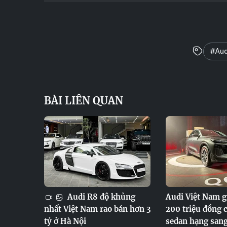
#Aud
BÀI LIÊN QUAN
Audi R8 độ khủng
Audi Việt Nam 
nhất Việt Nam rao bán hơn 3
200 triệu đồng 
tỷ ở Hà Nội
sedan hạng san