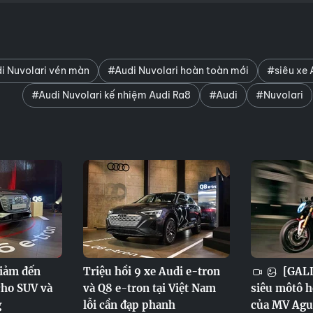
i Nuvolari vén màn
#Audi Nuvolari hoàn toàn mới
#siêu xe 
#Audi Nuvolari kế nhiệm Audi Ra8
#Audi
#Nuvolari
giảm đến
Triệu hồi 9 xe Audi e-tron
[GALL
cho SUV và
và Q8 e-tron tại Việt Nam
siêu môtô h
g
lỗi cần đạp phanh
của MV Agu