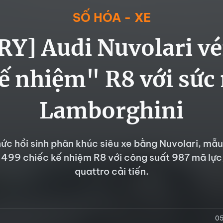
SỐ HÓA - XE
Y] Audi Nuvolari v
ế nhiệm" R8 với sứ
Lamborghini
hức hồi sinh phân khúc siêu xe bằng Nuvolari, mẫu
n 499 chiếc kế nhiệm R8 với công suất 987 mã lự
quattro cải tiến.
05