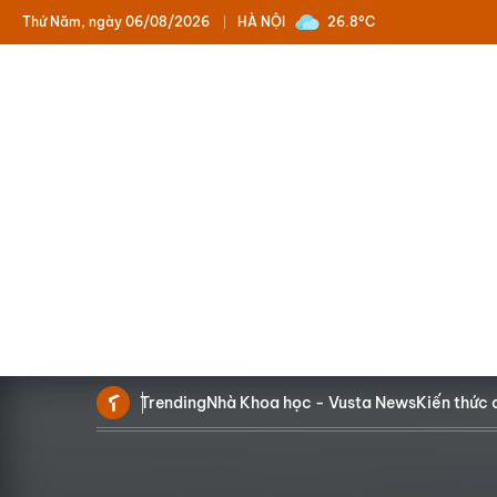
Thứ Năm, ngày 06/08/2026
HÀ NỘI
26.8°C
Trending
Nhà Khoa học - Vusta News
Kiến thức 