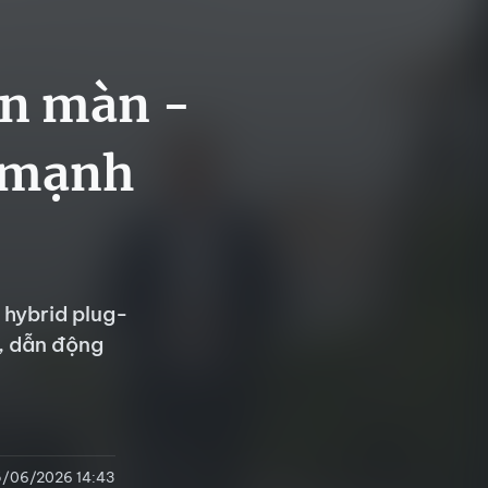
én màn -
c mạnh
 hybrid plug-
c, dẫn động
/06/2026 14:43