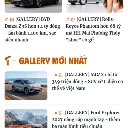
[GALLERY] BYD
[GALLERY] Rolls-
Denza Z9S hơn 1,1 tỷ đồng
Royce Phantom hơn 68 tỷ
- lăn bánh 1.100 km, sạc
mà HH Mai Phương Thúy
siêu nhanh
"khoe" có gì?
GALLERY MỚI NHẤT
[GALLERY] MG4X chỉ từ
349 triệu đồng - SUV cỡ C điện có
thể về Việt Nam
[GALLERY] Ford Explorer
2027 nâng cấp mạnh tay - thêm
ba màn hình tiêu chuẩn