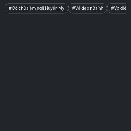
#Cô chủ tiệm nail Huyền My
#Vẻ đẹp nữ tính
#Vợ diễn 