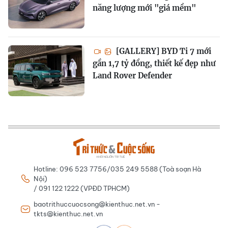
năng lượng mới "giá mềm"
[GALLERY] BYD Ti 7 mới
gần 1,7 tỷ đồng, thiết kế đẹp như
Land Rover Defender
Hotline: 096 523 7756/035 249 5588 (Toà soạn Hà
Nội)
/ 091 122 1222 (VPĐD TPHCM)
baotrithuccuocsong@kienthuc.net.vn -
tkts@kienthuc.net.vn