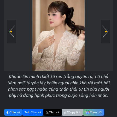
Khoác lên mình thiết kế ren trắng quyến rũ, 'cô chủ
tiệm nail' Huyền My khiến người nhìn khó rời mắt bởi
nhan sắc ngọt ngào cùng thần thái tự tin của người
phụ nữ đang hạnh phúc trong cuộc sống hôn nhân.
Chia sẻ
Chia sẻ
Chia sẻ
Copy link
Theo dõi