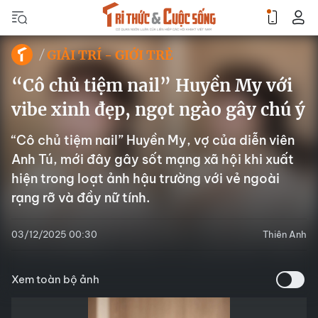
GIẢI TRÍ - GIỚI TRẺ
“Cô chủ tiệm nail” Huyền My với
vibe xinh đẹp, ngọt ngào gây chú ý
“Cô chủ tiệm nail” Huyền My, vợ của diễn viên
Anh Tú, mới đây gây sốt mạng xã hội khi xuất
hiện trong loạt ảnh hậu trường với vẻ ngoài
rạng rỡ và đầy nữ tính.
03/12/2025 00:30
Thiên Anh
Xem toàn bộ ảnh