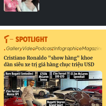
SPOTLIGHT
Gallery
Video
Podcast
Infographic
eMagazine
Cristiano Ronaldo "show hàng" khoe
dàn siêu xe trị giá hàng chục triệu USD