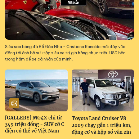
Siêu sao bóng đá Bồ Đào Nha - Cristiano Ronaldo mới đây vừa
đăng tải ảnh bộ sưu tập siêu xe trị giá hàng chục triệu USD bên
trong hầm để xe cá nhân của mình.
[GALLERY] MG4X chỉ từ
Toyota Land Cruiser V8
349 triệu đồng - SUV cỡ C
2009 chạy gần 1 triệu km,
điện có thể về Việt Nam
động cơ và hộp số vẫn zin