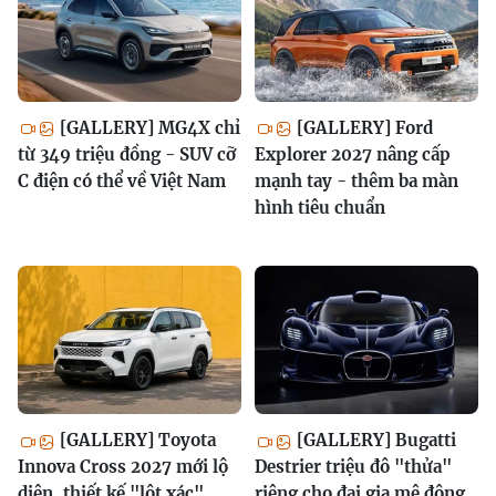
[GALLERY] MG4X chỉ
[GALLERY] Ford
từ 349 triệu đồng - SUV cỡ
Explorer 2027 nâng cấp
C điện có thể về Việt Nam
mạnh tay - thêm ba màn
hình tiêu chuẩn
[GALLERY] Toyota
[GALLERY] Bugatti
Innova Cross 2027 mới lộ
Destrier triệu đô "thửa"
diện, thiết kế "lột xác"
riêng cho đại gia mê động