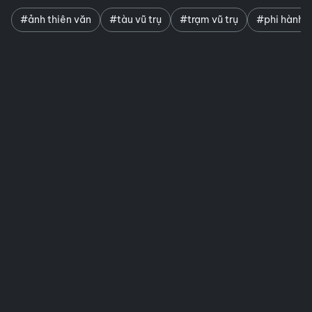
#ảnh thiên văn
#tàu vũ trụ
#trạm vũ trụ
#phi hành g