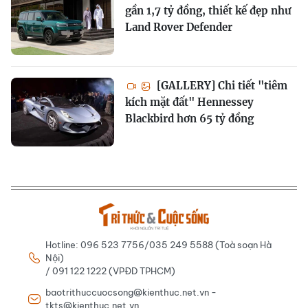
gần 1,7 tỷ đồng, thiết kế đẹp như
Land Rover Defender
[GALLERY] Chi tiết "tiêm
kích mặt đất" Hennessey
Blackbird hơn 65 tỷ đồng
Hotline: 096 523 7756/035 249 5588 (Toà soạn Hà
Nội)
/ 091 122 1222 (VPĐD TPHCM)
baotrithuccuocsong@kienthuc.net.vn -
tkts@kienthuc.net.vn