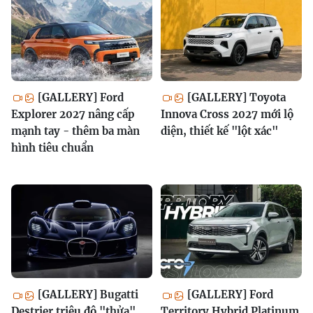
[GALLERY] Ford
[GALLERY] Toyota
Explorer 2027 nâng cấp
Innova Cross 2027 mới lộ
mạnh tay - thêm ba màn
diện, thiết kế "lột xác"
hình tiêu chuẩn
[GALLERY] Bugatti
[GALLERY] Ford
Destrier triệu đô "thửa"
Territory Hybrid Platinum