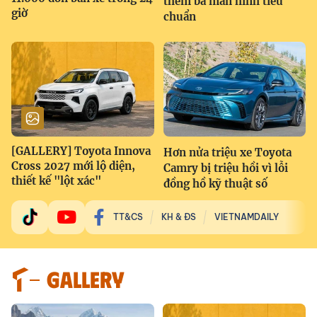
thêm ba màn hình tiêu
giờ
chuẩn
[GALLERY] Toyota Innova
Hơn nửa triệu xe Toyota
Cross 2027 mới lộ diện,
Camry bị triệu hồi vì lỗi
thiết kế "lột xác"
đồng hồ kỹ thuật số
TT&CS
KH & ĐS
VIETNAMDAILY
GALLERY