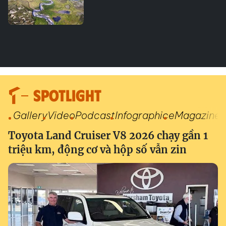
SPOTLIGHT
Gallery
Video
Podcast
Infographic
eMagazine
Toyota Land Cruiser V8 2026 chạy gần 1
triệu km, động cơ và hộp số vẫn zin