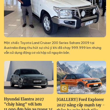
Một chiếc Toyota Land Cruiser 200 Series Sahara 2009 tại
Australia đang thu hút sự chú ý khi đã chạy 999.999 km nhưng
vẫn sử dụng động cơ và hộp số nguyên bản.
Hyundai Elantra 2027
[GALLERY] Ford Explorer
"cháy hàng" với hơn
2027 nâng cấp mạnh tay -
11.000 đơn bán xe trong 24