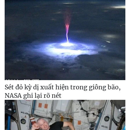
Sét đỏ kỳ dị xuất hiện trong giông bão,
NASA ghi lại rõ nét