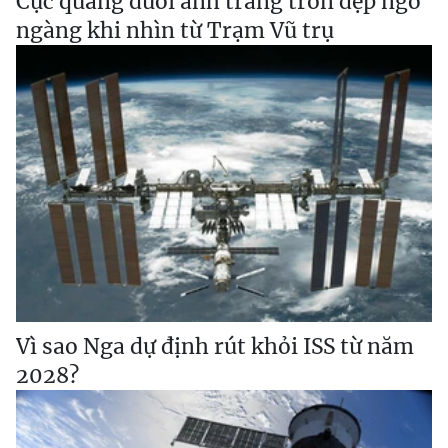
Cực quang dưới ánh trăng tròn đẹp ngỡ
ngàng khi nhìn từ Trạm Vũ trụ
Vì sao Nga dự định rút khỏi ISS từ năm
2028?