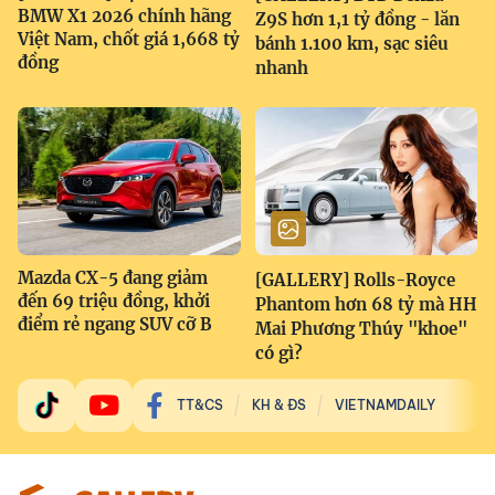
BMW X1 2026 chính hãng
Z9S hơn 1,1 tỷ đồng - lăn
Việt Nam, chốt giá 1,668 tỷ
bánh 1.100 km, sạc siêu
đồng
nhanh
Mazda CX-5 đang giảm
[GALLERY] Rolls-Royce
đến 69 triệu đồng, khởi
Phantom hơn 68 tỷ mà HH
điểm rẻ ngang SUV cỡ B
Mai Phương Thúy "khoe"
có gì?
TT&CS
KH & ĐS
VIETNAMDAILY