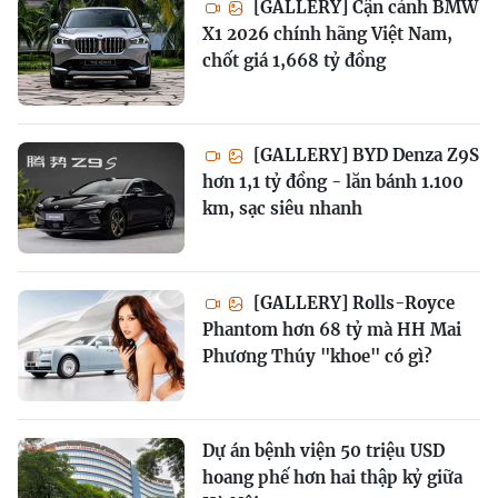
[GALLERY] Cận cảnh BMW
X1 2026 chính hãng Việt Nam,
chốt giá 1,668 tỷ đồng
[GALLERY] BYD Denza Z9S
hơn 1,1 tỷ đồng - lăn bánh 1.100
km, sạc siêu nhanh
[GALLERY] Rolls-Royce
Phantom hơn 68 tỷ mà HH Mai
Phương Thúy "khoe" có gì?
Dự án bệnh viện 50 triệu USD
hoang phế hơn hai thập kỷ giữa