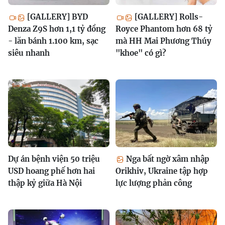
[GALLERY] BYD
[GALLERY] Rolls-
Denza Z9S hơn 1,1 tỷ đồng
Royce Phantom hơn 68 tỷ
- lăn bánh 1.100 km, sạc
mà HH Mai Phương Thúy
siêu nhanh
"khoe" có gì?
Dự án bệnh viện 50 triệu
Nga bất ngờ xâm nhập
USD hoang phế hơn hai
Orikhiv, Ukraine tập hợp
thập kỷ giữa Hà Nội
lực lượng phản công