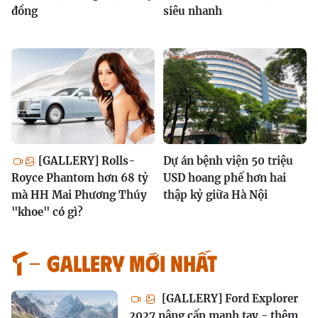
đồng
siêu nhanh
[GALLERY] Rolls-
Dự án bệnh viện 50 triệu
Royce Phantom hơn 68 tỷ
USD hoang phế hơn hai
mà HH Mai Phương Thúy
thập kỷ giữa Hà Nội
"khoe" có gì?
GALLERY MỚI NHẤT
[GALLERY] Ford Explorer
2027 nâng cấp mạnh tay - thêm