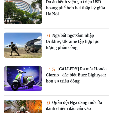
Dự án bệnh viện 50 triệu USD
hoang phế hơn hai thập kỷ giữa
Hà Nội
Nga bất ngờ xâm nhập
Orikhiv, Ukraine tập hợp lực
lượng phản công
[GALLERY] Ra mắt Honda
Giorno+ đặc biệt Buzz Lightyear,
hơn 59 triệu đồng
Quân đội Nga đang mở cửa
đánh chiếm đầu cầu vào