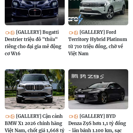
[GALLERY] Bugatti
[GALLERY] Ford
Destrier triệu đô "thửa"
Territory Hybrid Platinum
riêng cho đại gia mê động
từ 710 triệu đồng, chờ về
cơ W16
Việt Nam
[GALLERY] Cận cảnh
[GALLERY] BYD
BMW X1 2026 chính hãng
Denza Z9S hơn 1,1 tỷ đồng
Việt Nam, chốt giá 1,668 tỷ
- lăn bánh 1.100 km, sạc