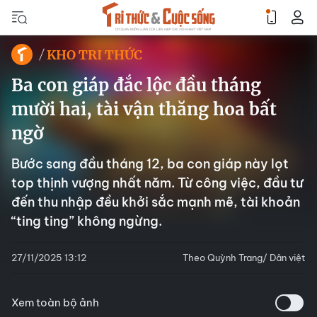
KHO TRI THỨC
Ba con giáp đắc lộc đầu tháng
mười hai, tài vận thăng hoa bất
ngờ
Bước sang đầu tháng 12, ba con giáp này lọt
top thịnh vượng nhất năm. Từ công việc, đầu tư
đến thu nhập đều khởi sắc mạnh mẽ, tài khoản
“ting ting” không ngừng.
27/11/2025 13:12
Theo Quỳnh Trang/ Dân việt
Xem toàn bộ ảnh