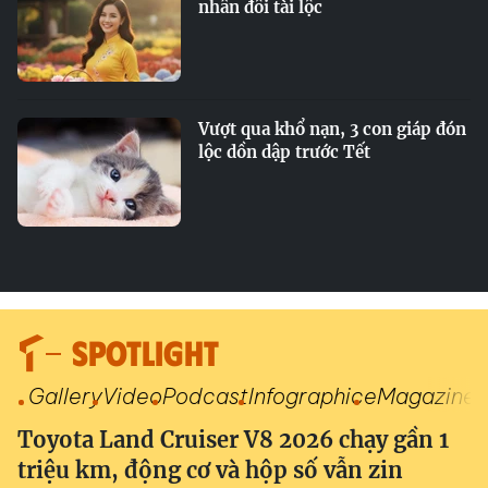
nhân đôi tài lộc
Vượt qua khổ nạn, 3 con giáp đón
lộc dồn dập trước Tết
SPOTLIGHT
Gallery
Video
Podcast
Infographic
eMagazine
Toyota Land Cruiser V8 2026 chạy gần 1
triệu km, động cơ và hộp số vẫn zin