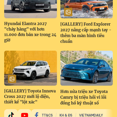
Hyundai Elantra 2027
[GALLERY] Ford Explorer
"cháy hàng" với hơn
2027 nâng cấp mạnh tay -
11.000 đơn bán xe trong 24
thêm ba màn hình tiêu
giờ
chuẩn
[GALLERY] Toyota Innova
Hơn nửa triệu xe Toyota
Cross 2027 mới lộ diện,
Camry bị triệu hồi vì lỗi
thiết kế "lột xác"
đồng hồ kỹ thuật số
TT&CS
KH & ĐS
VIETNAMDAILY