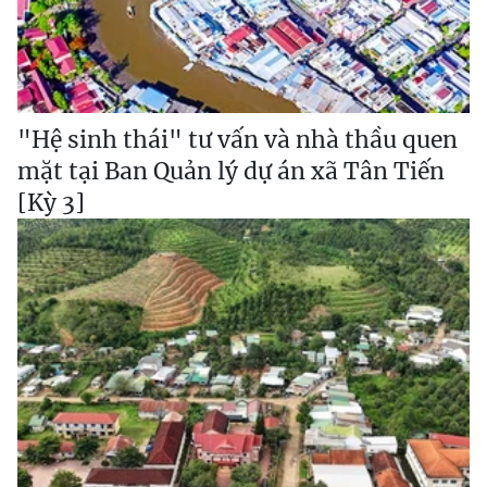
"Hệ sinh thái" tư vấn và nhà thầu quen
mặt tại Ban Quản lý dự án xã Tân Tiến
[Kỳ 3]