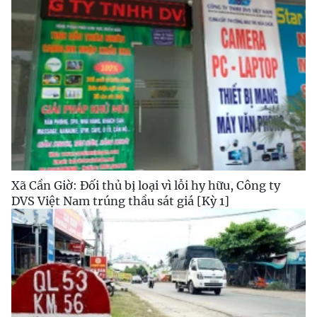
Xã Cần Giờ: Đối thủ bị loại vì lỗi hy hữu, Công ty
DVS Việt Nam trúng thầu sát giá [Kỳ 1]