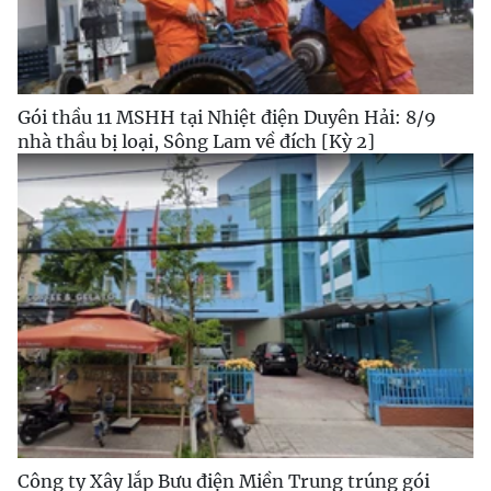
Gói thầu 11 MSHH tại Nhiệt điện Duyên Hải: 8/9
nhà thầu bị loại, Sông Lam về đích [Kỳ 2]
Công ty Xây lắp Bưu điện Miền Trung trúng gói