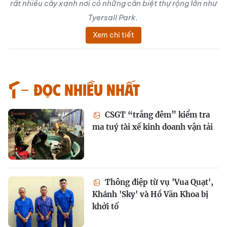
rất nhiều cây xanh nơi có những căn biệt thự rộng lớn như
Tyersall Park.
Xem chi tiết
Đọc nhiều nhất
CSGT “trắng đêm” kiểm tra
ma tuý tài xế kinh doanh vận tải
Thông điệp từ vụ 'Vua Quạt',
Khánh 'Sky' và Hồ Văn Khoa bị
khởi tố