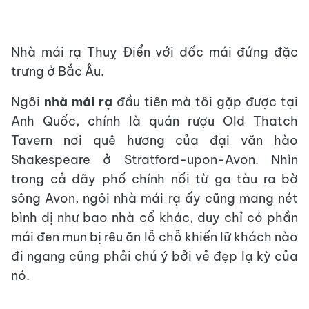
Nhà mái rạ Thuỵ Điển với dốc mái đứng đặc
trưng ở Bắc Âu.
Ngôi
nhà mái rạ
đầu tiên mà tôi gặp được tại
Anh Quốc, chính là quán rượu Old Thatch
Tavern nơi quê hương của đại văn hào
Shakespeare ở Stratford-upon-Avon. Nhìn
trong cả dãy phố chính nối từ ga tàu ra bờ
sông Avon, ngôi nhà mái rạ ấy cũng mang nét
bình dị như bao nhà cổ khác, duy chỉ có phần
mái đen mun bị rêu ăn lỗ chỗ khiến lữ khách nào
đi ngang cũng phải chú ý bởi vẻ đẹp lạ kỳ của
nó.