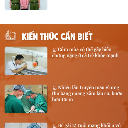
KIẾN THỨC CẦN BIẾT
Cúm mùa có thể gây biến
chứng nặng ở cả trẻ khỏe mạnh
Nhiều lần truyền máu vì ung
thư bàng quang xâm lấn cơ, bướu
hơn 10cm
Bé gái 14 tuổi mang khối u vú