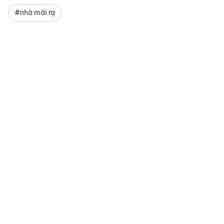
#nhà mái rạ