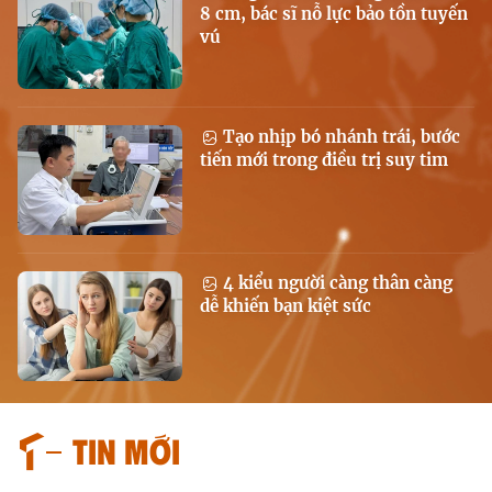
8 cm, bác sĩ nỗ lực bảo tồn tuyến
vú
Tạo nhịp bó nhánh trái, bước
tiến mới trong điều trị suy tim
4 kiểu người càng thân càng
dễ khiến bạn kiệt sức
Tin mới