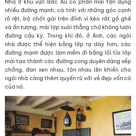
Nhà ở khu vực Bắc Âu có phần mái tận dụng
nhiều đường mạnh, cá tính với những góc cạnh
rõ rệt, bộ chốt gài trên đỉnh vì kèo rất gồ ghề
và ấn tượng, mái lợp xuôi thẳng chứ không lượn
đường cầu kỳ. Trong khi đó, ở Anh, các ngôi
nhà được thể hiện bằng lớp rạ dày hơn, các
đường mạnh được làm mềm đi bằng lối tỉa lớp
mái tạo thành các đường cong duyên dáng xếp
chồng, đan xen nhau, tôn nhau lên khiến cho
ngôi nhà càng thêm quyến rũ với vẻ đẹp vốn có
của nó.