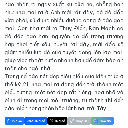
nào nhận ra ngay xuất xứ của nó, chẳng hạn
như nhà mái rạ ở Anh mái rất dày, có độ dốc
vừa phải, sử dụng nhiều đường cong ở các góc
mái. Còn nhà mái rạ Thuỵ Điển, Đan Mạch có
độ dốc cao hơn, nguyên do để trong trường
hợp thời tiết xấu, tuyết rơi dày, mái dốc sẽ
giảm thiểu lực đè của tuyết đọng lên lớp mái,
giúp việc thoát nước nhanh hơn để đảm bảo an
toàn cho ngôi nhà.
Trong số các nét đẹp tiêu biểu của kiến trúc ở
thế kỷ 21, nhà mái rạ đang dần trở thành một
biểu tượng, một nét đẹp rất riêng, hòa nhã và
bình dị trong mọi môi trường, từ thành thị đến
các miền nông thôn hẻo lánh nơi trời Tây.
Chia sẻ
Chia sẻ
Chia sẻ
Copy link
Theo dõi