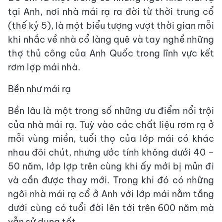
tại Anh, nơi nhà mái rạ ra đời từ thời trung cổ
(thế kỷ 5), là một biểu tượng vượt thời gian mỗi
khi nhắc về nhà cổ làng quê và tay nghề những
thợ thủ công của Anh Quốc trong lĩnh vực kết
rơm lợp mái nhà.
Bền như mái rạ
Bền lâu là một trong số những ưu điểm nổi trội
của nhà mái rạ. Tuỳ vào các chất liệu rơm rạ ở
mỗi vùng miền, tuổi thọ của lớp mái có khác
nhau đôi chút, nhưng ước tính không dưới 40 –
50 năm, lớp lợp trên cùng khi ấy mới bị mủn đi
và cần được thay mới. Trong khi đó có những
ngôi nhà mái rạ cổ ở Anh với lớp mái nằm tầng
dưới cùng có tuổi đời lên tới trên 600 năm mà
vẫn sử dụng tốt.