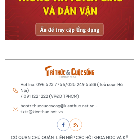
Hotline: 096 523 7756/035 249 5588 (Toà soạn Hà
Nội)
/ 091 122 1222 (VPĐD TPHCM)
baotrithuccuocsong@kienthuc.net.vn -
tkts@kienthuc.net.vn
CƠ QUAN CHỦ QUẢN: LIÊN HIỆP CÁC HỘI KHOA HỌC VÀ KỸ