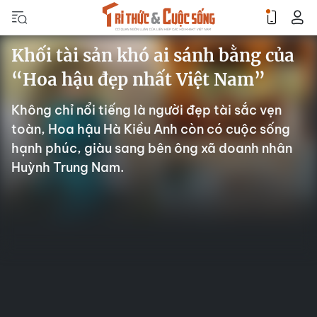
Khối tài sản khó ai sánh bằng của
“Hoa hậu đẹp nhất Việt Nam”
Không chỉ nổi tiếng là người đẹp tài sắc vẹn
toàn, Hoa hậu Hà Kiều Anh còn có cuộc sống
hạnh phúc, giàu sang bên ông xã doanh nhân
Huỳnh Trung Nam.