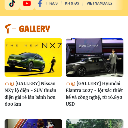
TT&CS
KH & ĐS
VIETNAMDAILY
GALLERY
[GALLERY] Nissan
[GALLERY] Hyundai
NX7 lộ diện - SUV thuần
Elantra 2027 - lột xác thiết
điện giá rẻ lăn bánh hơn
kế và công nghệ, từ 16.850
600 km
USD