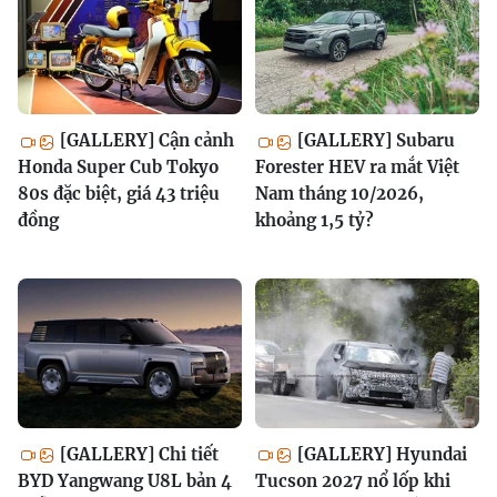
[GALLERY] Cận cảnh
[GALLERY] Subaru
Honda Super Cub Tokyo
Forester HEV ra mắt Việt
80s đặc biệt, giá 43 triệu
Nam tháng 10/2026,
đồng
khoảng 1,5 tỷ?
[GALLERY] Chi tiết
[GALLERY] Hyundai
BYD Yangwang U8L bản 4
Tucson 2027 nổ lốp khi