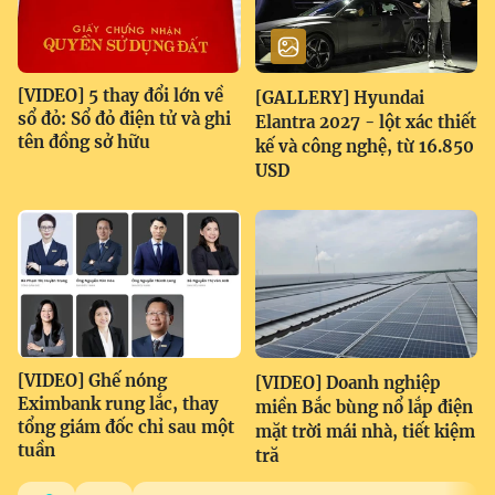
[VIDEO] 5 thay đổi lớn về
[GALLERY] Hyundai
sổ đỏ: Sổ đỏ điện tử và ghi
Elantra 2027 - lột xác thiết
tên đồng sở hữu
kế và công nghệ, từ 16.850
USD
[VIDEO] Ghế nóng
[VIDEO] Doanh nghiệp
Eximbank rung lắc, thay
miền Bắc bùng nổ lắp điện
tổng giám đốc chỉ sau một
mặt trời mái nhà, tiết kiệm
tuần
tră