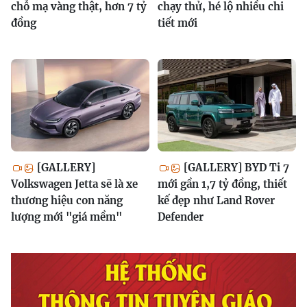
chỗ mạ vàng thật, hơn 7 tỷ
chạy thử, hé lộ nhiều chi
đồng
tiết mới
[GALLERY]
[GALLERY] BYD Ti 7
Volkswagen Jetta sẽ là xe
mới gần 1,7 tỷ đồng, thiết
thương hiệu con năng
kế đẹp như Land Rover
lượng mới "giá mềm"
Defender