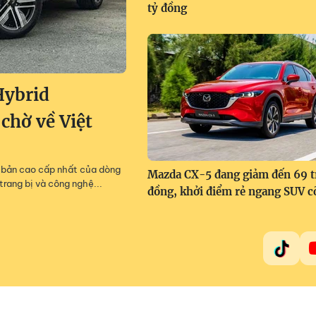
tỷ đồng
Hybrid
 chờ về Việt
m, bản cao cấp nhất của dòng
Mazda CX-5 đang giảm đến 69 t
trang bị và công nghệ...
đồng, khởi điểm rẻ ngang SUV c