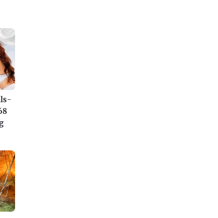
ls-
68
g