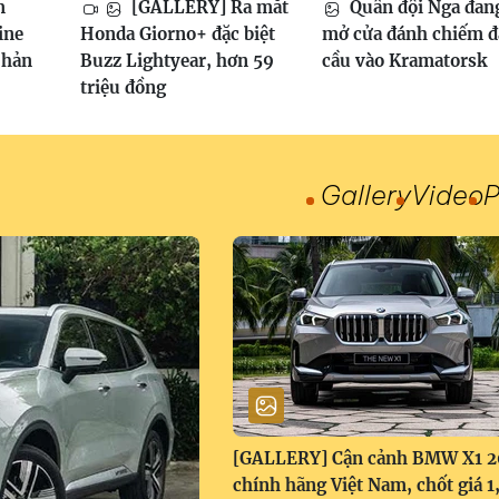
m
[GALLERY] Ra mắt
Quân đội Nga đan
ine
Honda Giorno+ đặc biệt
mở cửa đánh chiếm 
phản
Buzz Lightyear, hơn 59
cầu vào Kramatorsk
triệu đồng
Gallery
Video
P
[GALLERY] Cận cảnh BMW X1 
chính hãng Việt Nam, chốt giá 