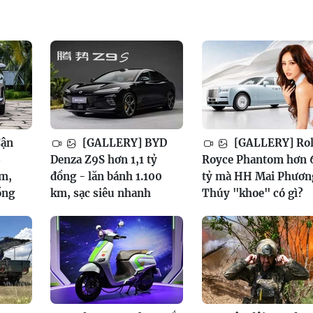
Cận
[GALLERY] BYD
[GALLERY] Rol
6
Denza Z9S hơn 1,1 tỷ
Royce Phantom hơn 
am,
đồng - lăn bánh 1.100
tỷ mà HH Mai Phươn
ồng
km, sạc siêu nhanh
Thúy "khoe" có gì?