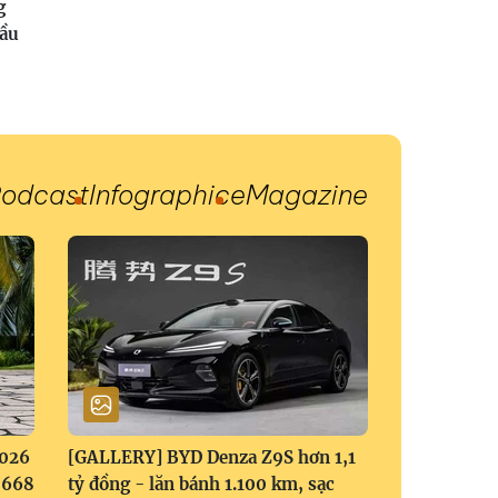
g
đầu
odcast
Infographic
eMagazine
2026
[GALLERY] BYD Denza Z9S hơn 1,1
1,668
tỷ đồng - lăn bánh 1.100 km, sạc