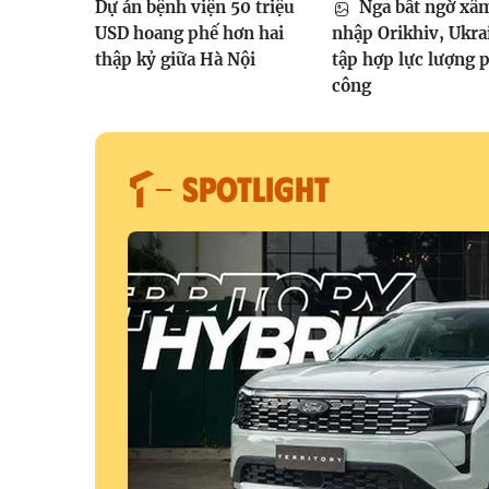
Dự án bệnh viện 50 triệu
Nga bất ngờ xâ
USD hoang phế hơn hai
nhập Orikhiv, Ukra
thập kỷ giữa Hà Nội
tập hợp lực lượng 
công
SPOTLIGHT