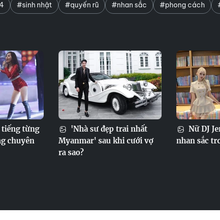
4
#sinh nhật
#quyến rũ
#nhan sắc
#phong cách
tiếng từng
'Nhà sư đẹp trai nhất
Nữ DJ Je
ông chuyên
Myanmar' sau khi cưới vợ
nhan sắc tr
ra sao?