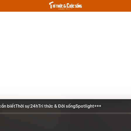
cần biết
Thời sự 24h
Tri thức & Đời sống
Spotlight