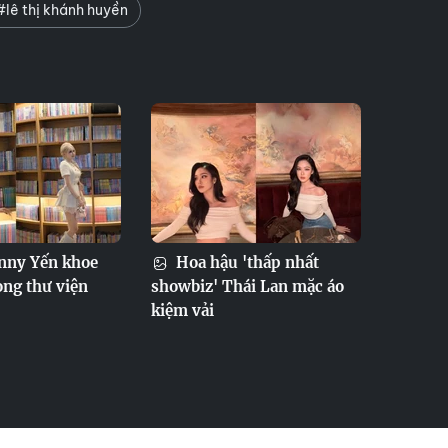
#lê thị khánh huyền
nny Yến khoe
Hoa hậu 'thấp nhất
ong thư viện
showbiz' Thái Lan mặc áo
kiệm vải