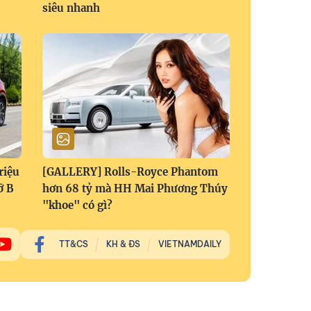
siêu nhanh
riệu
[GALLERY] Rolls-Royce Phantom
ỡ B
hơn 68 tỷ mà HH Mai Phương Thúy
"khoe" có gì?
TT&CS
KH & ĐS
VIETNAMDAILY