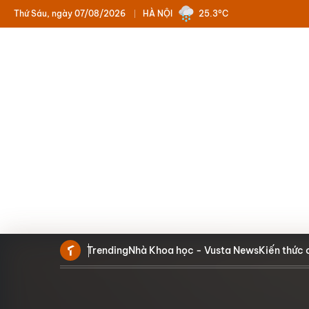
Thứ Sáu, ngày 07/08/2026
HÀ NỘI
25.3°C
Trending
Nhà Khoa học - Vusta News
Kiến thức 