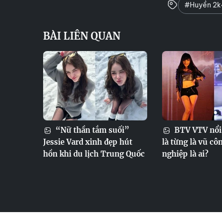
#Huyền 2k
BÀI LIÊN QUAN
“Nữ thần tắm suối”
BTV VTV nổi 
Jessie Vard xinh đẹp hút
là từng là vũ c
hồn khi du lịch Trung Quốc
nghiệp là ai?