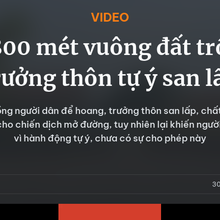
VIDEO
00 mét vuông đất tr
rưởng thôn tự ý san l
ồng người dân để hoang, trưởng thôn san lấp, chấ
cho chiến dịch mở đường, tuy nhiên lại khiến ngườ
vì hành động tự ý, chưa có sự cho phép này
30