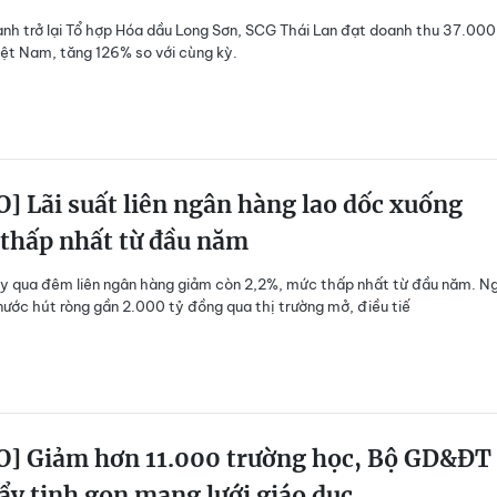
nh trở lại Tổ hợp Hóa dầu Long Sơn, SCG Thái Lan đạt doanh thu 37.000
iệt Nam, tăng 126% so với cùng kỳ.
] Lãi suất liên ngân hàng lao dốc xuống
 thấp nhất từ đầu năm
ay qua đêm liên ngân hàng giảm còn 2,2%, mức thấp nhất từ đầu năm. N
ước hút ròng gần 2.000 tỷ đồng qua thị trường mở, điều tiế
O] Giảm hơn 11.000 trường học, Bộ GD&ĐT
ẩy tinh gọn mạng lưới giáo dục