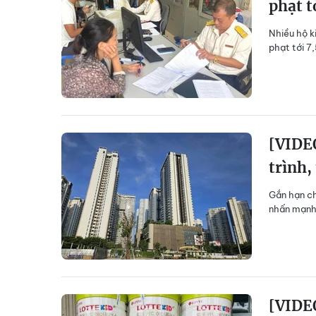
phạt t
Nhiều hộ k
phạt tới 7
[VIDEO
trình,
Gắn hạn ch
nhấn mạnh 
[VIDEO