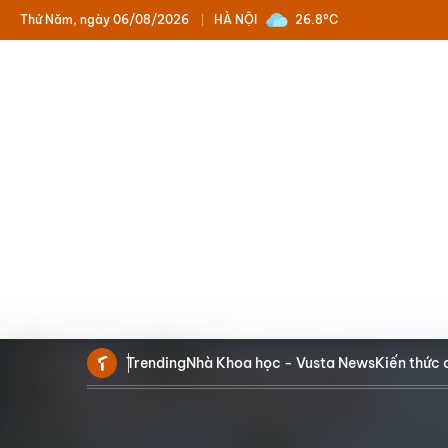
Thứ Năm, ngày 06/08/2026
HÀ NỘI
26.8°C
Trending
Nhà Khoa học - Vusta News
Kiến thức 