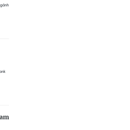
 gánh
ank
Nam