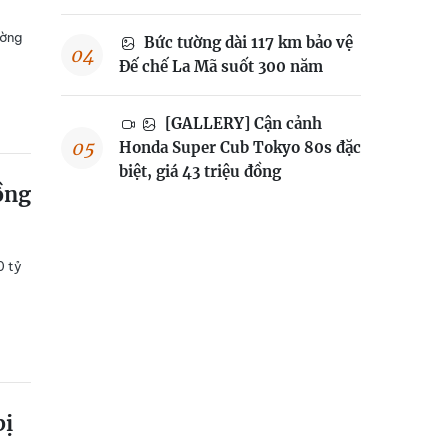
ường
Bức tường dài 117 km bảo vệ
Đế chế La Mã suốt 300 năm
[GALLERY] Cận cảnh
Honda Super Cub Tokyo 80s đặc
biệt, giá 43 triệu đồng
ồng
0 tỷ
bị