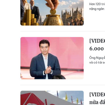
Hơn 120 tr
nặng ngân 
[VIDEO
6.000 
Ông Nguyễn
và có tài 
[VIDEO
nửa đ