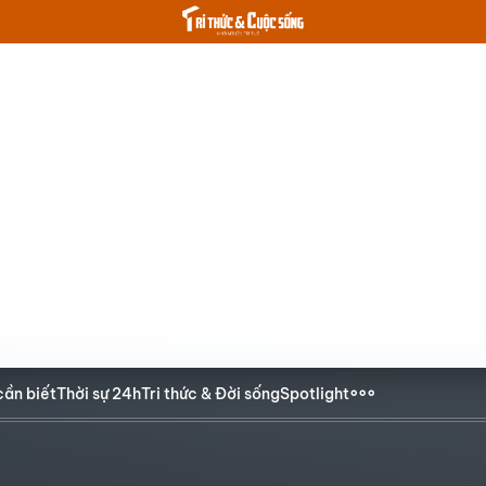
cần biết
Thời sự 24h
Tri thức & Đời sống
Spotlight