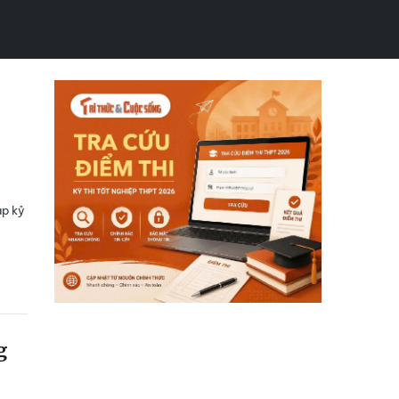
ập kỷ
g