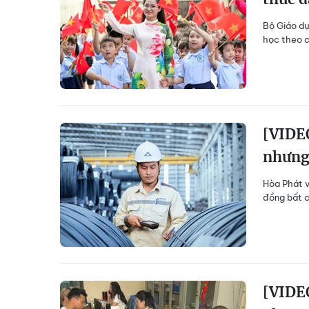
Bộ Giáo dụ
học theo c
[VIDEO
nhưng
Hòa Phát v
đồng bất c
[VIDEO