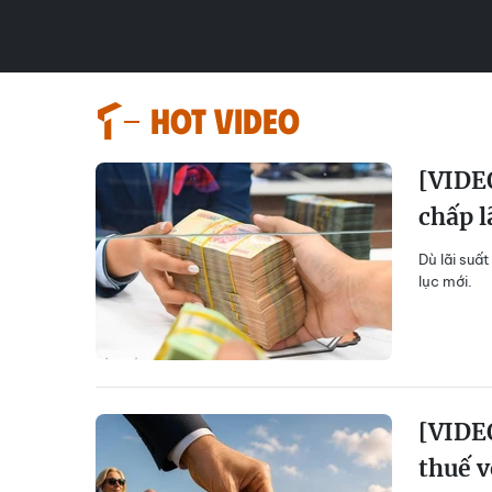
HOT VIDEO
[VIDEO
chấp l
Dù lãi suất
lục mới.
[VIDEO
thuế v