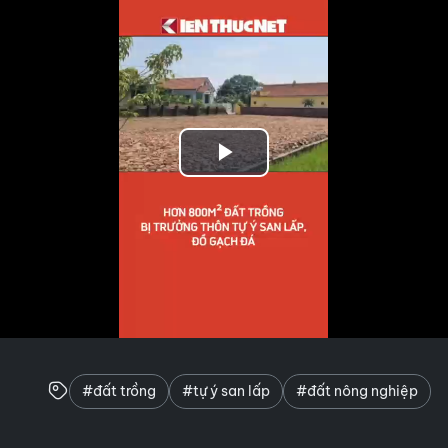
Play
Video
#đất trồng
#tự ý san lấp
#đất nông nghiệp