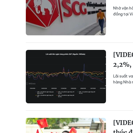
Nhờ vận hà
đồng tại V
[VIDEO
2,2%,
Lãi suất v
hàng Nhà n
[VIDE
thúc đ