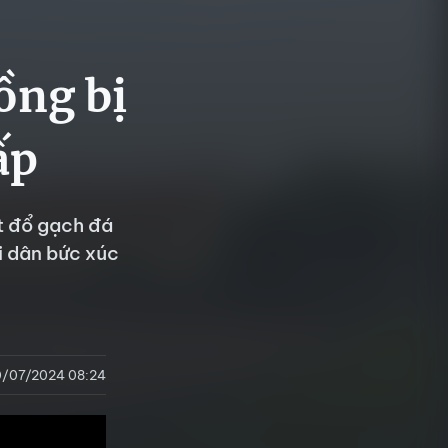
ồng bị
ấp
t đổ gạch đá
i dân bức xúc
/07/2024 08:24