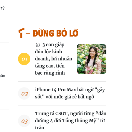
 tỷ
Đừng bỏ lỡ
3 con giáp
đón lộc kinh
doanh, lợi nhuận
tăng cao, tiền
bạc rủng rỉnh
gân
iPhone 14 Pro Max bất ngờ "gây
sốt" với mức giá rẻ bất ngờ
Trung tá CSGT, người từng “dẫn
đường 4 đời Tổng thống Mỹ” từ
trần