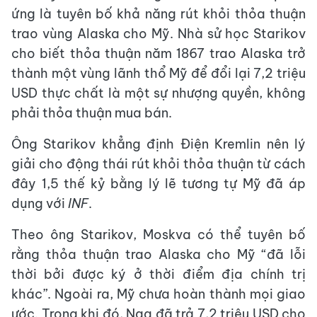
ứng là tuyên bố khả năng rút khỏi thỏa thuận
trao vùng Alaska cho Mỹ. Nhà sử học Starikov
cho biết thỏa thuận năm 1867 trao Alaska trở
thành một vùng lãnh thổ Mỹ để đổi lại 7,2 triệu
USD thực chất là một sự nhượng quyền, không
phải thỏa thuận mua bán.
Ông Starikov khẳng định Điện Kremlin nên lý
giải cho động thái rút khỏi thỏa thuận từ cách
đây 1,5 thế kỷ bằng lý lẽ tương tự Mỹ đã áp
dụng với
INF
.
Theo ông Starikov, Moskva có thể tuyên bố
rằng thỏa thuận trao Alaska cho Mỹ “đã lỗi
thời bởi được ký ở thời điểm địa chính trị
khác”. Ngoài ra, Mỹ chưa hoàn thành mọi giao
ước. Trong khi đó, Nga đã trả 7,2 triệu USD cho