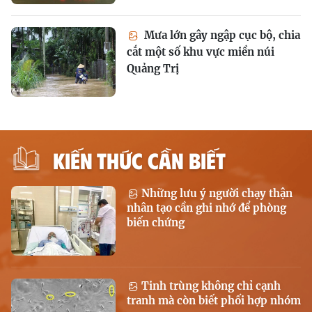
Mưa lớn gây ngập cục bộ, chia
cắt một số khu vực miền núi
Quảng Trị
KIẾN THỨC CẦN BIẾT
Những lưu ý người chạy thận
nhân tạo cần ghi nhớ để phòng
biến chứng
Tinh trùng không chỉ cạnh
tranh mà còn biết phối hợp nhóm