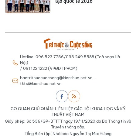
tạo quốc tế 2026
Hotline: 096 523 7756/035 249 5588 (Toà soạn Hà
Nội)
/ 091 122 1222 (VPĐD TPHCM)
baotrithuccuocsong@kienthuc.net.vn -
tkts@kienthuc.net.vn
CƠ QUAN CHỦ QUẢN: LIÊN HIỆP CÁC HỘI KHOA HỌC VÀ KỸ
THUẬT VIỆT NAM
Giấy phép: Số 536/GP-BTTTT ngày 19/11/2020 do Bộ Thông tin và
Truyền thông cấp.
Tổng Biên tập: Nhà báo Nguyễn Thị Mai Hương