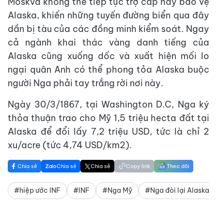
Moskva không thể tiếp tục trợ cấp hay bảo vệ
Alaska, khiến những tuyến đường biển qua đây
dần bị tàu của các đồng minh kiểm soát. Ngay
cả ngành khai thác vàng danh tiếng của
Alaska cũng xuống dốc và xuất hiện mối lo
ngại quân Anh có thể phong tỏa Alaska buộc
người Nga phải tay trắng rời nơi này.
Ngày 30/3/1867, tại Washington D.C, Nga ký
thỏa thuận trao cho Mỹ 1,5 triệu hecta đất tại
Alaska để đổi lấy 7,2 triệu USD, tức là chỉ 2
xu/acre (tức 4,74 USD/km2).
Chia sẻ
Chia sẻ
Chia sẻ
Copy link
Theo dõi
#hiệp ước INF
#INF
#Nga Mỹ
#Nga đòi lại Alaska