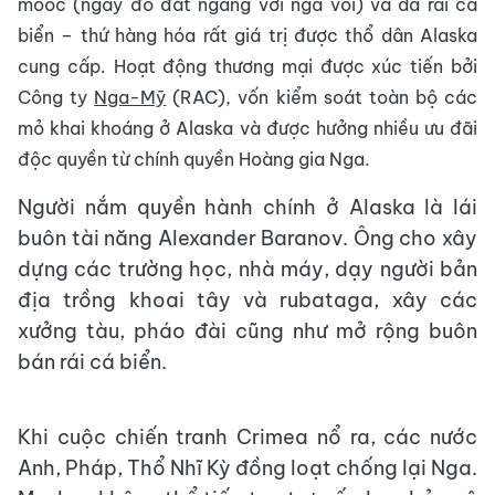
moóc (ngày đó đắt ngang với ngà voi) và da rái cá
biển – thứ hàng hóa rất giá trị được thổ dân Alaska
cung cấp. Hoạt động thương mại được xúc tiến bởi
Công ty
Nga-Mỹ
(RAC), vốn kiểm soát toàn bộ các
mỏ khai khoáng ở Alaska và được hưởng nhiều ưu đãi
độc quyền từ chính quyền Hoàng gia Nga.
Người nắm quyền hành chính ở Alaska là lái
buôn tài năng Alexander Baranov. Ông cho xây
dựng các trường học, nhà máy, dạy người bản
địa trồng khoai tây và rubataga, xây các
xưởng tàu, pháo đài cũng như mở rộng buôn
bán rái cá biển.
Khi cuộc chiến tranh Crimea nổ ra, các nước
Anh, Pháp, Thổ Nhĩ Kỳ đồng loạt chống lại Nga.