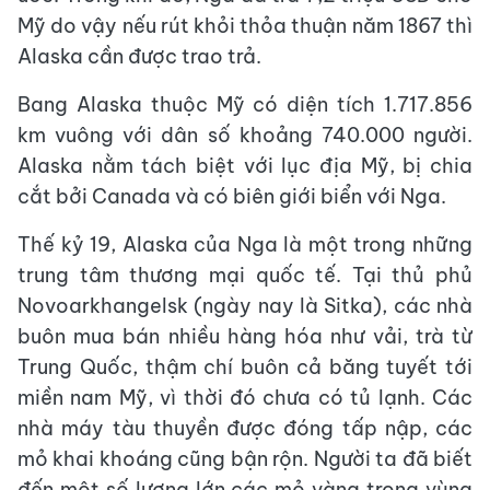
Mỹ do vậy nếu rút khỏi thỏa thuận năm 1867 thì
Alaska cần được trao trả.
Bang Alaska thuộc Mỹ có diện tích 1.717.856
km vuông với dân số khoảng 740.000 người.
Alaska nằm tách biệt với lục địa Mỹ, bị chia
cắt bởi Canada và có biên giới biển với Nga.
Thế kỷ 19, Alaska của Nga là một trong những
trung tâm thương mại quốc tế. Tại thủ phủ
Novoarkhangelsk (ngày nay là Sitka), các nhà
buôn mua bán nhiều hàng hóa như vải, trà từ
Trung Quốc, thậm chí buôn cả băng tuyết tới
miền nam Mỹ, vì thời đó chưa có tủ lạnh. Các
nhà máy tàu thuyền được đóng tấp nập, các
mỏ khai khoáng cũng bận rộn. Người ta đã biết
đến một số lượng lớn các mỏ vàng trong vùng