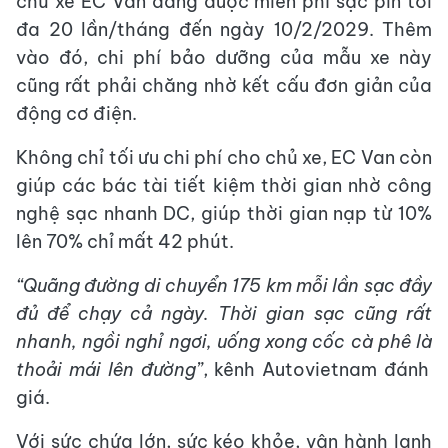
chủ xe EC Van đang được miễn phí sạc pin tối
đa 20 lần/tháng đến ngày 10/2/2029. Thêm
vào đó, chi phí bảo dưỡng của mẫu xe này
cũng rất phải chăng nhờ kết cấu đơn giản của
động cơ điện.
Không chỉ tối ưu chi phí cho chủ xe, EC Van còn
giúp các bác tài tiết kiệm thời gian nhờ công
nghệ sạc nhanh DC, giúp thời gian nạp từ 10%
lên 70% chỉ mất 42 phút.
“
Quãng đường di
chuyển 175 km mỗi lần sạc đầy
đủ để chạy cả ngày
.
T
hời gian sạc cũng
rất
nhanh, ngồi nghỉ ngơi
, uống xong cốc cà phê
là
thoải mái lên đường
”
, kênh Autovietnam đánh
giá.
Với sức chứa lớn, sức kéo khỏe, vận hành lanh