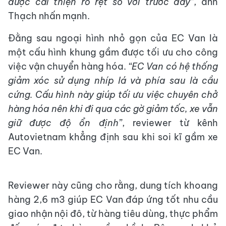
được cải thiện rõ rệt so với trước đây”
, anh
Thạch nhấn mạnh.
Đằng sau ngoại hình nhỏ gọn của EC Van là
một cấu hình khung gầm được tối ưu cho công
việc vận chuyển hàng hóa.
“EC Van
có hệ thống
giảm xóc sử dụng
nhíp lá và phía sau là cầu
cứng
. Cấu hình này giúp
tối ưu việc chuyên chở
hàng hó
a nên khi đi qua các gờ giảm tốc, xe vẫn
giữ được độ ổn định
”
, reviewer từ kênh
Autovietnam khẳng định sau khi soi kĩ gầm xe
EC Van.
Reviewer này cũng cho rằng, dung tích khoang
hàng 2,6 m3 giúp EC Van đáp ứng tốt nhu cầu
giao nhận nội đô, từ hàng tiêu dùng, thực phẩm