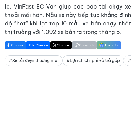
lẹ, VinFast EC Van giúp các bác tài chạy xe
thoải mái hơn. Mẫu xe này tiếp tục khẳng định
độ “hot” khi lọt top 10 mẫu xe bán chạy nhất
thị trường với 1.092 xe bán ra trong tháng 5.
Chia sẻ
Chia sẻ
Chia sẻ
Copy link
Theo dõi
#Xe tải điện thương mại
#Lợi ích chi phí và trả góp
#Trả