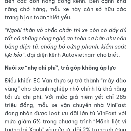
đến các đơn hàng cồng kềnh. Bên cạnh khả
năng chở hàng, mẫu xe này còn sở hữu các
trang bị an toàn thiết yếu.
“Ngoài thân vỏ chắc chắn thì xe còn có đầy đủ
tất cả những công nghệ an toàn cơ bản như cân
bằng điện tử, chống bó cứng phanh, kiểm soát
lực kéo”
, đại diện kênh Autovietnam cho biết.
Nuôi xe “nhẹ chi phí”, trả góp không áp lực
Điều khiến EC Van thực sự trở thành “máy đào
vàng” cho doanh nghiệp nhỏ chính là khả năng
tối ưu chi phí. Với mức giá niêm yết chỉ 285
triệu đồng, mẫu xe vận chuyển nhà VinFast
đang nhận được loạt ưu đãi lớn từ VinFast với
mức giảm 6% trong chương trình “Mãnh liệt vì
tương lai Xanh” và mức ưu đãi 2% trong chương