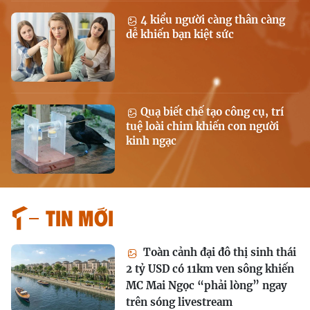
4 kiểu người càng thân càng
dễ khiến bạn kiệt sức
Quạ biết chế tạo công cụ, trí
tuệ loài chim khiến con người
kinh ngạc
Tin mới
Toàn cảnh đại đô thị sinh thái
2 tỷ USD có 11km ven sông khiến
MC Mai Ngọc “phải lòng” ngay
trên sóng livestream