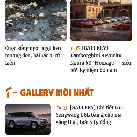
Cuộc sống ngột ngạt bên
[GALLERY]
mương đen, bãi rác ở Tứ
Lamborghini Revuelto
Liên
Miura 60° Homage - "siêu
bò" kỷ niệm 60 năm
GALLERY MỚI NHẤT
[GALLERY] Chi tiết BYD
Yangwang U8L bản 4 chỗ mạ
vàng thật, hơn 7 tỷ đồng