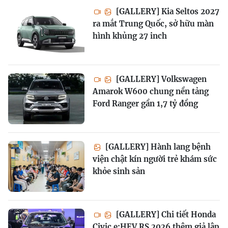
[GALLERY] Kia Seltos 2027
ra mắt Trung Quốc, sở hữu màn
hình khủng 27 inch
[GALLERY] Volkswagen
Amarok W600 chung nền tảng
Ford Ranger gần 1,7 tỷ đồng
[GALLERY] Hành lang bệnh
viện chật kín người trẻ khám sức
khỏe sinh sản
[GALLERY] Chi tiết Honda
Civic e:HEV RS 2026 thêm giả lập