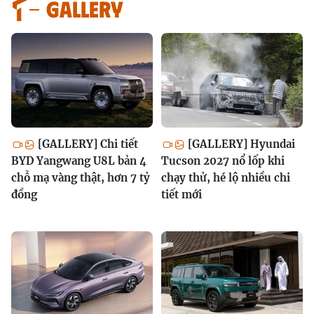
GALLERY
[GALLERY] Chi tiết
[GALLERY] Hyundai
BYD Yangwang U8L bản 4
Tucson 2027 nổ lốp khi
chỗ mạ vàng thật, hơn 7 tỷ
chạy thử, hé lộ nhiều chi
đồng
tiết mới