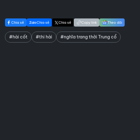
Chia sẻ
Chia sẻ
Chia sẻ
Copy link
Theo dõi
#hài cốt
#thi hài
#nghĩa trang thời Trung cổ