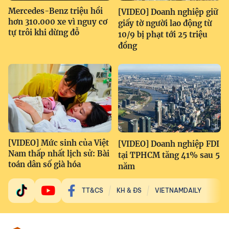
Mercedes-Benz triệu hồi
[VIDEO] Doanh nghiệp giữ
hơn 310.000 xe vì nguy cơ
giấy tờ người lao động từ
tự trôi khi dừng đỗ
10/9 bị phạt tới 25 triệu
đồng
[VIDEO] Mức sinh của Việt
[VIDEO] Doanh nghiệp FDI
Nam thấp nhất lịch sử: Bài
tại TPHCM tăng 41% sau 5
toán dân số già hóa
năm
TT&CS
KH & ĐS
VIETNAMDAILY