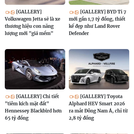
[GALLERY]
[GALLERY] BYD Ti 7
Volkswagen Jetta sẽ là xe
mới gần 1,7 tỷ đồng, thiết
thương hiệu con năng
kế đẹp như Land Rover
lượng mới "giá mềm"
Defender
[GALLERY] Chi tiết
[GALLERY] Toyota
"tiêm kích mặt đất"
Alphard HEV Smart 2026
Hennessey Blackbird hơn
ra mắt Đông Nam Á, chỉ từ
65 tỷ đồng
2,8 tỷ đồng