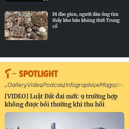
Đi đào giun, người đàn ông tìm
thấy kho báu khủng thời Trung
cổ
SPOTLIGHT
Gallery
Video
Podcast
Infographic
eMagazine
[VIDEO] Luật Đất đai mới: 9 trường hợp
không được bồi thường khi thu hồi