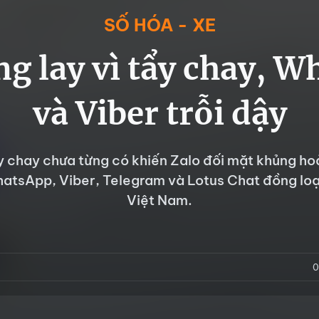
SỐ HÓA - XE
ng lay vì tẩy chay, 
và Viber trỗi dậy
y chay chưa từng có khiến Zalo đối mặt khủng hoả
hatsApp, Viber, Telegram và Lotus Chat đồng loạt
Việt Nam.
0