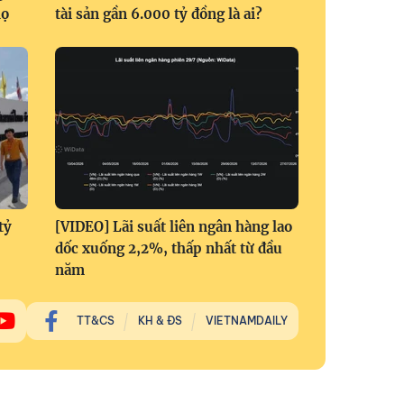
họ
tài sản gần 6.000 tỷ đồng là ai?
tỷ
[VIDEO] Lãi suất liên ngân hàng lao
dốc xuống 2,2%, thấp nhất từ đầu
năm
TT&CS
KH & ĐS
VIETNAMDAILY