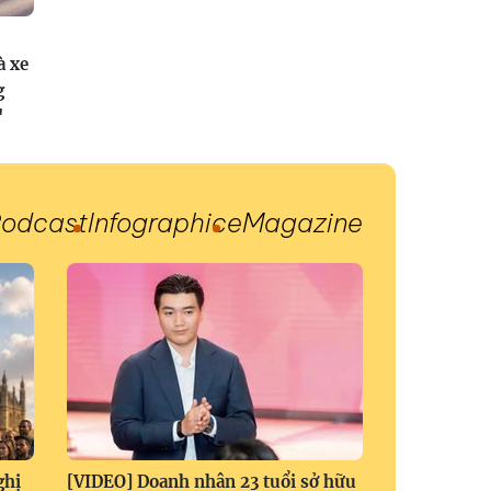
à xe
g
"
odcast
Infographic
eMagazine
ghị
[VIDEO] Doanh nhân 23 tuổi sở hữu