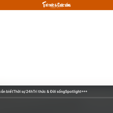
cần biết
Thời sự 24h
Tri thức & Đời sống
Spotlight