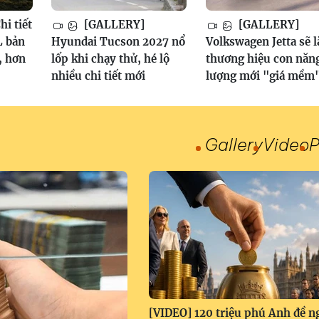
i tiết
[GALLERY]
[GALLERY]
 bản
Hyundai Tucson 2027 nổ
Volkswagen Jetta sẽ l
, hơn
lốp khi chạy thử, hé lộ
thương hiệu con năn
nhiều chi tiết mới
lượng mới "giá mềm
Gallery
Video
P
[VIDEO] 120 triệu phú Anh đề n