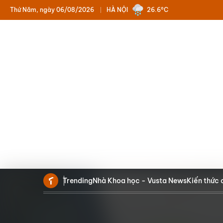
Thứ Năm, ngày 06/08/2026
HÀ NỘI
26.6°C
Trending
Nhà Khoa học - Vusta News
Kiến thức 