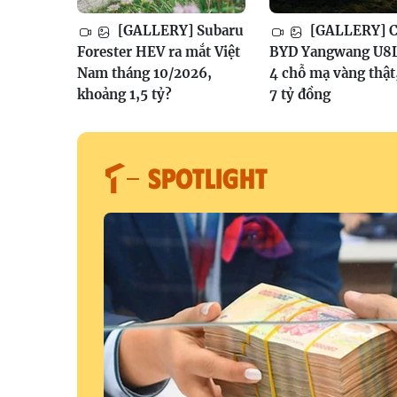
[GALLERY] Subaru
[GALLERY] Ch
Forester HEV ra mắt Việt
BYD Yangwang U8L
Nam tháng 10/2026,
4 chỗ mạ vàng thật
khoảng 1,5 tỷ?
7 tỷ đồng
SPOTLIGHT