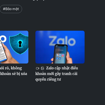
#Bảo mật
ói rõ, không
Zalo cập nhật điều
 khoản sẽ bị xóa
khoản mới gây tranh cãi
quyền riêng tư