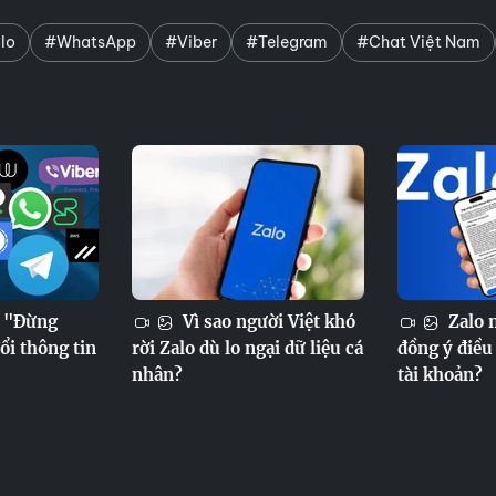
lo
#WhatsApp
#Viber
#Telegram
#Chat Việt Nam
n "Đừng
Vì sao người Việt khó
Zalo n
ổi thông tin
rời Zalo dù lo ngại dữ liệu cá
đồng ý điều
nhân?
tài khoản?