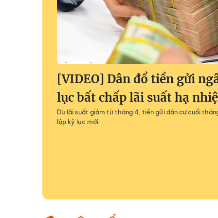
[VIDEO] Dân đổ tiền gửi ng
lục bất chấp lãi suất hạ nhiệ
Dù lãi suất giảm từ tháng 4, tiền gửi dân cư cuối thán
lập kỷ lục mới.