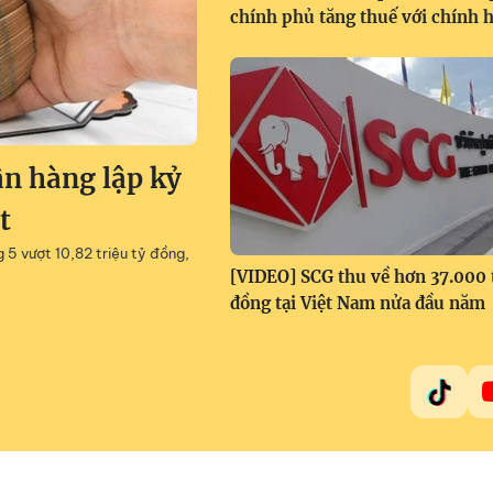
chính phủ tăng thuế với chính 
ân hàng lập kỷ
t
g 5 vượt 10,82 triệu tỷ đồng,
[VIDEO] SCG thu về hơn 37.000 
đồng tại Việt Nam nửa đầu năm