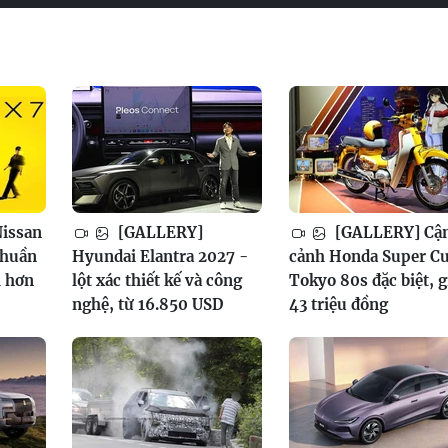
issan
[GALLERY]
[GALLERY] Cậ
thuần
Hyundai Elantra 2027 -
cảnh Honda Super C
h hơn
lột xác thiết kế và công
Tokyo 80s đặc biệt, g
nghệ, từ 16.850 USD
43 triệu đồng