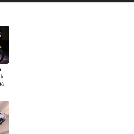
n
ub
iá