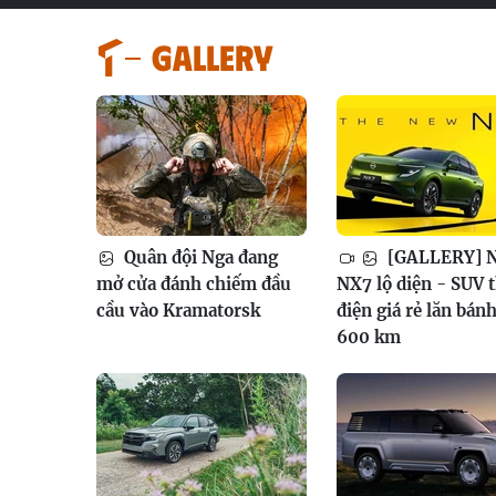
GALLERY
Quân đội Nga đang
[GALLERY] N
mở cửa đánh chiếm đầu
NX7 lộ diện - SUV 
cầu vào Kramatorsk
điện giá rẻ lăn bán
600 km