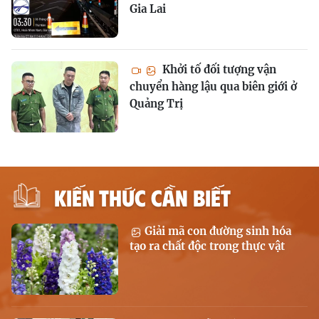
Gia Lai
Khởi tố đối tượng vận
chuyển hàng lậu qua biên giới ở
Quảng Trị
KIẾN THỨC CẦN BIẾT
Giải mã con đường sinh hóa
tạo ra chất độc trong thực vật