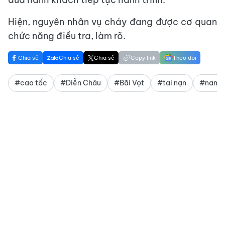
Hiện, nguyên nhân vụ cháy đang được cơ quan
chức năng điều tra, làm rõ.
Chia sẻ
Chia sẻ
Chia sẻ
Copy link
Theo dõi
#cao tốc
#Diễn Châu
#Bãi Vọt
#tai nạn
#nam s