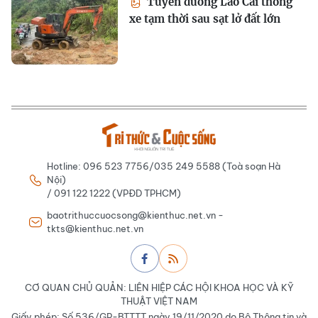
Tuyến đường Lào Cai thông
xe tạm thời sau sạt lở đất lớn
Hotline: 096 523 7756/035 249 5588 (Toà soạn Hà
Nội)
/ 091 122 1222 (VPĐD TPHCM)
baotrithuccuocsong@kienthuc.net.vn -
tkts@kienthuc.net.vn
CƠ QUAN CHỦ QUẢN: LIÊN HIỆP CÁC HỘI KHOA HỌC VÀ KỸ
THUẬT VIỆT NAM
Giấy phép: Số 536/GP-BTTTT ngày 19/11/2020 do Bộ Thông tin và