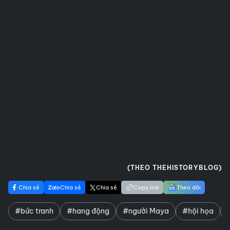
(THEO THEHISTORYBLOG)
Chia sẻ
Chia sẻ
Chia sẻ
Copy link
Theo dõi
#bức tranh
#hang động
#người Maya
#hội họa