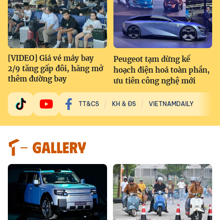
[VIDEO] Giá vé máy bay
Peugeot tạm dừng kế
2/9 tăng gấp đôi, hãng mở
hoạch điện hoá toàn phần,
thêm đường bay
ưu tiên công nghệ mới
TT&CS
KH & ĐS
VIETNAMDAILY
GALLERY