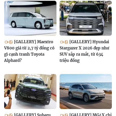
[GALLERY] Maextro
[GALLERY] Hyundai
V800 giá từ 2,7 tỷ đồng có
Stargazer X 2026 đẹp như
gì cạnh tranh Toyota
SUV sắp ra mắt, từ 634
Alphard?
triệu đồng
[GALLERY] Subaru
[GALLERY] MG4X chỉ