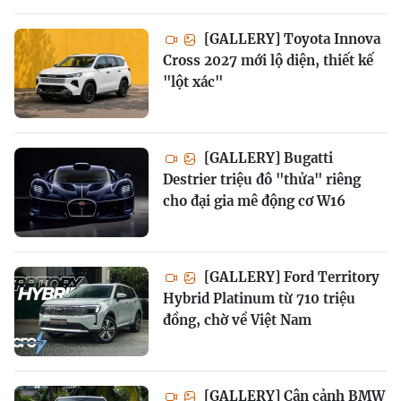
[GALLERY] Toyota Innova
Cross 2027 mới lộ diện, thiết kế
"lột xác"
[GALLERY] Bugatti
Destrier triệu đô "thửa" riêng
cho đại gia mê động cơ W16
[GALLERY] Ford Territory
Hybrid Platinum từ 710 triệu
đồng, chờ về Việt Nam
[GALLERY] Cận cảnh BMW