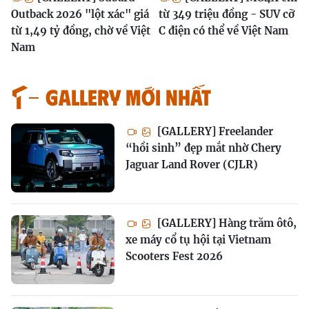
Outback 2026 "lột xác" giá
từ 349 triệu đồng - SUV cỡ
từ 1,49 tỷ đồng, chờ về Việt
C điện có thể về Việt Nam
Nam
GALLERY MỚI NHẤT
[GALLERY] Freelander
“hồi sinh” đẹp mắt nhờ Chery
Jaguar Land Rover (CJLR)
[GALLERY] Hàng trăm ôtô,
xe máy cổ tụ hội tại Vietnam
Scooters Fest 2026