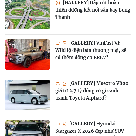
[GALLERY] Gấp rút hoàn
thiện đường kết nối sân bay Long
Thành
[GALLERY] VinFast VF
Wild lộ diện bản thương mại, sẽ
có thêm động cơ EREV?
[GALLERY] Maextro V800
giá từ 2,7 tỷ đồng có gì cạnh
tranh Toyota Alphard?
[GALLERY] Hyundai
Stargazer X 2026 đẹp như SUV