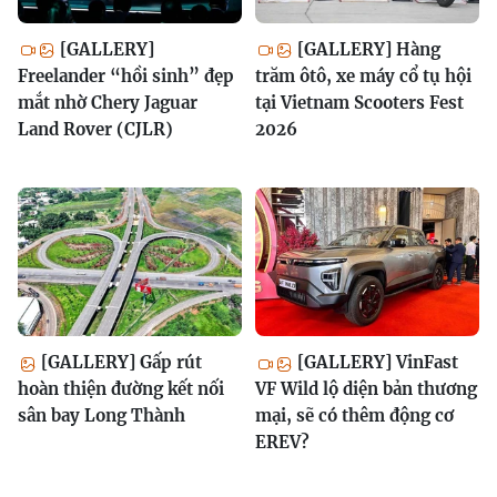
[GALLERY]
[GALLERY] Hàng
Freelander “hồi sinh” đẹp
trăm ôtô, xe máy cổ tụ hội
mắt nhờ Chery Jaguar
tại Vietnam Scooters Fest
Land Rover (CJLR)
2026
[GALLERY] Gấp rút
[GALLERY] VinFast
hoàn thiện đường kết nối
VF Wild lộ diện bản thương
sân bay Long Thành
mại, sẽ có thêm động cơ
EREV?