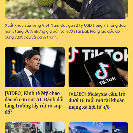
Xuất khẩu sầu riêng Việt Nam đạt gần 2 tỷ USD trong 7 tháng đầu
năm, tăng 30% nhưng giá bán tại vườn tại Đắk Nông lao dốc do
cung vượt cầu và cạnh tranh.
[VIDEO] Kinh tế Mỹ chao
[VIDEO] Malaysia cấm trẻ
đảo vì cơn sốt AI: Đánh đổi
dưới 16 tuổi mở tài khoản
tăng trưởng lấy rủi ro sụp
mạng xã hội từ 3/8
đổ?