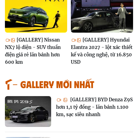
[GALLERY] Nissan
[GALLERY] Hyundai
NX7 lộ diện - SUV thuần
Elantra 2027 - lột xác thiết
điện giá rẻ lăn bánh hơn
kế và công nghệ, từ 16.850
600 km
USD
GALLERY MỚI NHẤT
[GALLERY] BYD Denza Z9S
hơn 1,1 tỷ đồng - lăn bánh 1.100
km, sạc siêu nhanh