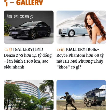
GALLERY
[GALLERY] BYD
[GALLERY] Rolls-
Denza Z9S hơn 1,1 tỷ đồng
Royce Phantom hơn 68 tỷ
- lăn bánh 1.100 km, sạc
mà HH Mai Phương Thúy
siêu nhanh
"khoe" có gì?