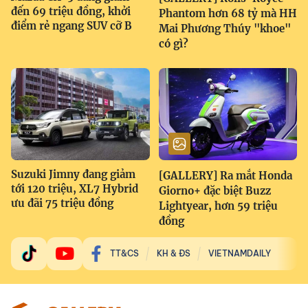
đến 69 triệu đồng, khởi
Phantom hơn 68 tỷ mà HH
điểm rẻ ngang SUV cỡ B
Mai Phương Thúy "khoe"
có gì?
Suzuki Jimny đang giảm
[GALLERY] Ra mắt Honda
tới 120 triệu, XL7 Hybrid
Giorno+ đặc biệt Buzz
ưu đãi 75 triệu đồng
Lightyear, hơn 59 triệu
đồng
TT&CS
KH & ĐS
VIETNAMDAILY