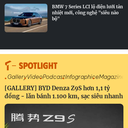
BMW 7 Series LCI lộ diện lưới tản
nhiệt mới, công nghệ "siêu não
bộ"
SPOTLIGHT
Gallery
Video
Podcast
Infographic
eMagazine
[GALLERY] BYD Denza Z9S hơn 1,1 tỷ
đồng - lăn bánh 1.100 km, sạc siêu nhanh