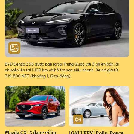
BYD Denza Z9S được bán ra tại Trung Quốc với 3 phiên bản, di
chuyển lên tới 1.100 km và hỗ trợ sạc siêu nhanh. Xe có giá từ
319.800 NDT (khoảng 1,12 tỷ đồng).
Mazda CX-5 đang giảm
[GALLERY] Rolls-Royce